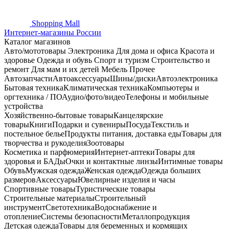
Shopping
Mall
Интернет-магазины России
Каталог магазинов
Авто/мототовары
Электроника
Для дома и офиса
Красота и
здоровье
Одежда и обувь
Спорт и туризм
Строительство и
ремонт
Для мам и их детей
Мебель
Прочее
Автозапчасти
Автоаксессуары
Шины/диски
Автоэлектроника
Бытовая техника
Климатическая техника
Компьютеры и
оргтехника / ПО
Аудио/фото/видео
Телефоны и мобильные
устройства
Хозяйственно-бытовые товары
Канцелярские
товары
Книги
Подарки и сувениры
Посуда
Текстиль и
постельное белье
Продукты питания, доставка еды
Товары для
творчества и рукоделия
Зоотовары
Косметика и парфюмерия
Интернет-аптеки
Товары для
здоровья и БАДы
Очки и контактные линзы
Интимные товары
Обувь
Мужская одежда
Женская одежда
Одежда больших
размеров
Аксессуары
Ювелирные изделия и часы
Спортивные товары
Туристические товары
Строительные материалы
Строительный
инструмент
Светотехника
Водоснабжение и
отопление
Системы безопасности
Металлопродукция
Детская одежда
Товары для беременных и кормящих