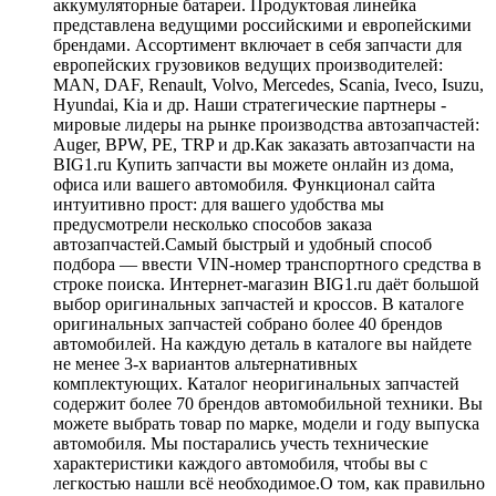
аккумуляторные батареи. Продуктовая линейка
представлена ведущими российскими и европейскими
брендами. Ассортимент включает в себя запчасти для
европейских грузовиков ведущих производителей:
MAN, DAF, Renault, Volvo, Mercedes, Scania, Iveco, Isuzu,
Hyundai, Kia и др. Наши стратегические партнеры -
мировые лидеры на рынке производства автозапчастей:
Auger, BPW, PE, TRP и др.Как заказать автозапчасти на
BIG1.ru Купить запчасти вы можете онлайн из дома,
офиса или вашего автомобиля. Функционал сайта
интуитивно прост: для вашего удобства мы
предусмотрели несколько способов заказа
автозапчастей.Самый быстрый и удобный способ
подбора — ввести VIN-номер транспортного средства в
строке поиска. Интернет-магазин BIG1.ru даёт большой
выбор оригинальных запчастей и кроссов. В каталоге
оригинальных запчастей собрано более 40 брендов
автомобилей. На каждую деталь в каталоге вы найдете
не менее 3-х вариантов альтернативных
комплектующих. Каталог неоригинальных запчастей
содержит более 70 брендов автомобильной техники. Вы
можете выбрать товар по марке, модели и году выпуска
автомобиля. Мы постарались учесть технические
характеристики каждого автомобиля, чтобы вы с
легкостью нашли всё необходимое.О том, как правильно