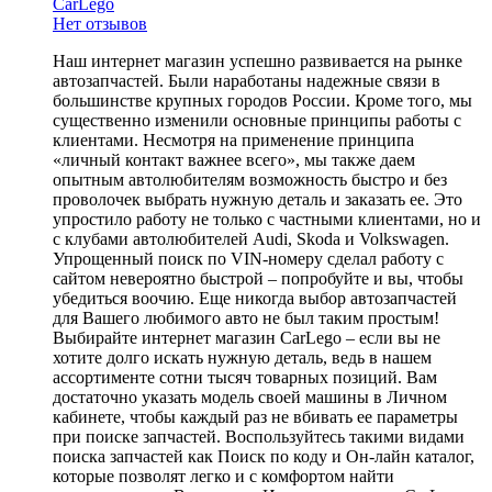
CarLego
Нет отзывов
Наш интернет магазин успешно развивается на рынке
автозапчастей. Были наработаны надежные связи в
большинстве крупных городов России. Кроме того, мы
существенно изменили основные принципы работы с
клиентами. Несмотря на применение принципа
«личный контакт важнее всего», мы также даем
опытным автолюбителям возможность быстро и без
проволочек выбрать нужную деталь и заказать ее. Это
упростило работу не только с частными клиентами, но и
с клубами автолюбителей Audi, Skoda и Volkswagen.
Упрощенный поиск по VIN-номеру сделал работу с
сайтом невероятно быстрой – попробуйте и вы, чтобы
убедиться воочию. Еще никогда выбор автозапчастей
для Вашего любимого авто не был таким простым!
Выбирайте интернет магазин CarLego – если вы не
хотите долго искать нужную деталь, ведь в нашем
ассортименте сотни тысяч товарных позиций. Вам
достаточно указать модель своей машины в Личном
кабинете, чтобы каждый раз не вбивать ее параметры
при поиске запчастей. Воспользуйтесь такими видами
поиска запчастей как Поиск по коду и Он-лайн каталог,
которые позволят легко и с комфортом найти