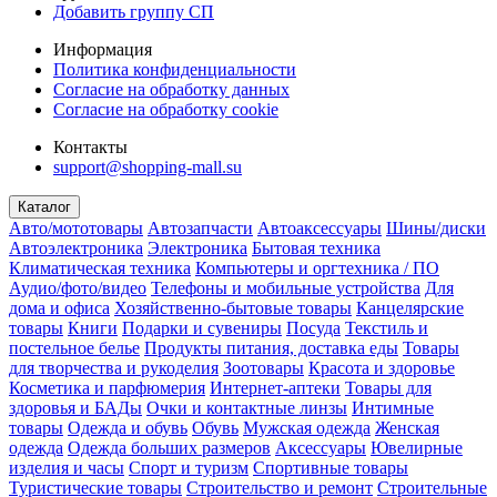
Добавить группу СП
Информация
Политика конфиденциальности
Согласие на обработку данных
Согласие на обработку cookie
Контакты
support@shopping-mall.su
Каталог
Авто/мототовары
Автозапчасти
Автоаксессуары
Шины/диски
Автоэлектроника
Электроника
Бытовая техника
Климатическая техника
Компьютеры и оргтехника / ПО
Аудио/фото/видео
Телефоны и мобильные устройства
Для
дома и офиса
Хозяйственно-бытовые товары
Канцелярские
товары
Книги
Подарки и сувениры
Посуда
Текстиль и
постельное белье
Продукты питания, доставка еды
Товары
для творчества и рукоделия
Зоотовары
Красота и здоровье
Косметика и парфюмерия
Интернет-аптеки
Товары для
здоровья и БАДы
Очки и контактные линзы
Интимные
товары
Одежда и обувь
Обувь
Мужская одежда
Женская
одежда
Одежда больших размеров
Аксессуары
Ювелирные
изделия и часы
Спорт и туризм
Спортивные товары
Туристические товары
Строительство и ремонт
Строительные