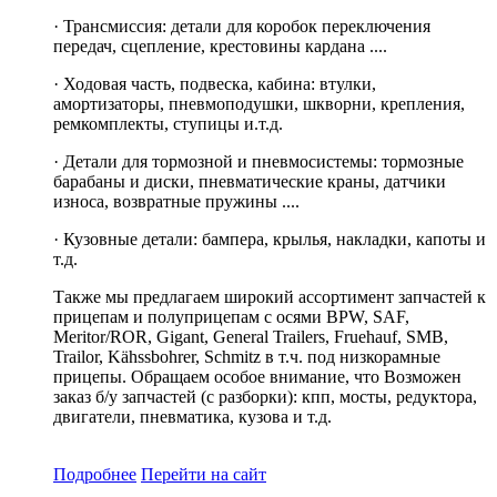
· Трансмиссия: детали для коробок переключения
передач, сцепление, крестовины кардана ....
· Ходовая часть, подвеска, кабина: втулки,
амортизаторы, пневмоподушки, шкворни, крепления,
ремкомплекты, ступицы и.т.д.
· Детали для тормозной и пневмосистемы: тормозные
барабаны и диски, пневматические краны, датчики
износа, возвратные пружины ....
· Кузовные детали: бампера, крылья, накладки, капоты и
т.д.
Также мы предлагаем широкий ассортимент запчастей к
прицепам и полуприцепам c осями BPW, SAF,
Meritor/ROR, Gigant, General Trailers, Fruehauf, SMB,
Trailor, Kähssbohrer, Schmitz в т.ч. под низкорамные
прицепы. Обращаем особое внимание, что Возможен
заказ б/у запчастей (с разборки): кпп, мосты, редуктора,
двигатели, пневматика, кузова и т.д.
Подробнее
Перейти
на сайт