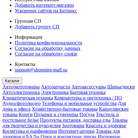
Добавить интернет-магазин
Ускорение сайтов на Битрикс
Группам СП
Добавить группу СП
Информация
Политика конфиденциальности
Согласие на обработку данных
Согласие на обработку cookie
Контакты
support@shopping-mall.su
Каталог
Авто/мототовары
Автозапчасти
Автоаксессуары
Шины/диски
Автоэлектроника
Электроника
Бытовая техника
Климатическая техника
Компьютеры и оргтехника / ПО
Аудио/фото/видео
Телефоны и мобильные устройства
Для
дома и офиса
Хозяйственно-бытовые товары
Канцелярские
товары
Книги
Подарки и сувениры
Посуда
Текстиль и
постельное белье
Продукты питания, доставка еды
Товары
для творчества и рукоделия
Зоотовары
Красота и здоровье
Косметика и парфюмерия
Интернет-аптеки
Товары для
здоровья и БАДы
Очки и контактные линзы
Интимные