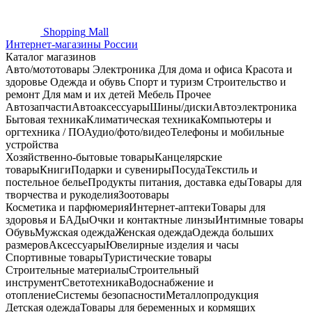
Shopping
Mall
Интернет-магазины России
Каталог магазинов
Авто/мототовары
Электроника
Для дома и офиса
Красота и
здоровье
Одежда и обувь
Спорт и туризм
Строительство и
ремонт
Для мам и их детей
Мебель
Прочее
Автозапчасти
Автоаксессуары
Шины/диски
Автоэлектроника
Бытовая техника
Климатическая техника
Компьютеры и
оргтехника / ПО
Аудио/фото/видео
Телефоны и мобильные
устройства
Хозяйственно-бытовые товары
Канцелярские
товары
Книги
Подарки и сувениры
Посуда
Текстиль и
постельное белье
Продукты питания, доставка еды
Товары для
творчества и рукоделия
Зоотовары
Косметика и парфюмерия
Интернет-аптеки
Товары для
здоровья и БАДы
Очки и контактные линзы
Интимные товары
Обувь
Мужская одежда
Женская одежда
Одежда больших
размеров
Аксессуары
Ювелирные изделия и часы
Спортивные товары
Туристические товары
Строительные материалы
Строительный
инструмент
Светотехника
Водоснабжение и
отопление
Системы безопасности
Металлопродукция
Детская одежда
Товары для беременных и кормящих