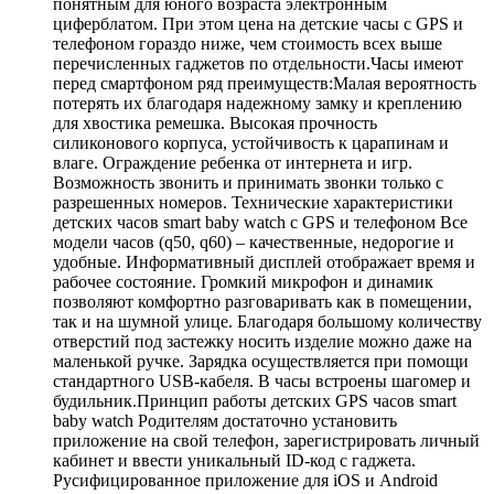
понятным для юного возраста электронным
циферблатом. При этом цена на детские часы с GPS и
телефоном гораздо ниже, чем стоимость всех выше
перечисленных гаджетов по отдельности.Часы имеют
перед смартфоном ряд преимуществ:Малая вероятность
потерять их благодаря надежному замку и креплению
для хвостика ремешка. Высокая прочность
силиконового корпуса, устойчивость к царапинам и
влаге. Ограждение ребенка от интернета и игр.
Возможность звонить и принимать звонки только с
разрешенных номеров. Технические характеристики
детских часов smart baby watch с GPS и телефоном Все
модели часов (q50, q60) – качественные, недорогие и
удобные. Информативный дисплей отображает время и
рабочее состояние. Громкий микрофон и динамик
позволяют комфортно разговаривать как в помещении,
так и на шумной улице. Благодаря большому количеству
отверстий под застежку носить изделие можно даже на
маленькой ручке. Зарядка осуществляется при помощи
стандартного USB-кабеля. В часы встроены шагомер и
будильник.Принцип работы детских GPS часов smart
baby watch Родителям достаточно установить
приложение на свой телефон, зарегистрировать личный
кабинет и ввести уникальный ID-код с гаджета.
Русифицированное приложение для iOS и Android