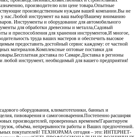
 назначению, производителю или цене товара.Опытные
ветствующие производственным нуждам вашей компании.Вы не
ния у нас.Любой инструмент на ваш выбор!Вашему вниманию
оваров. Инструменты и оборудование для автомобильного
рументы для обработки древесины и металла,Садовый
ты и приспособления для хранения инструментов,И многое,
одительность труда ваших мастеров и обеспечить высокое
одимым предоставить достойный сервис каждому: от частной
одных материалов.Комплексные оптовые поставки для
овары.Бесплатная доставка по Самаре.Доставка в регионы
ти любой инструмент, необходимый для вашего предприятия!
садового оборудования, климатотехники, банных и
ноделия, пивоварения и самогоноварения.Постепенно расширяя
ировых производителей, проверенных временем!Гарантируем
грузок, объёма, непрерывности работы и Ваших предпочтений.
ательных покупателей! ТЕХНОРАМА сегодня – это: ИНТЕРНЕТ-