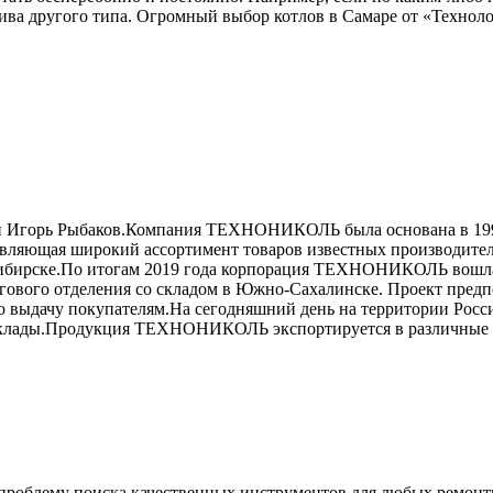
лива другого типа. Огромный выбор котлов в Самаре от «Технол
 и Игорь Рыбаков.Компания ТЕХНОНИКОЛЬ была основана в 199
вляющая широкий ассортимент товаров известных производителе
сибирске.По итогам 2019 года корпорация ТЕХНОНИКОЛЬ вошла 
оргового отделения со складом в Южно-Сахалинске. Проект пред
го выдачу покупателям.На сегодняшний день на территории Росси
 склады.Продукция ТЕХНОНИКОЛЬ экспортируется в различные 
проблему поиска качественных инструментов для любых ремонт