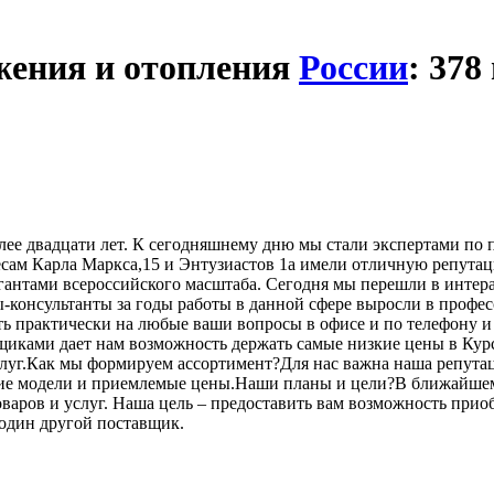
жения и отопления
России
: 378
ее двадцати лет. К сегодняшнему дню мы стали экспертами по 
сам Карла Маркса,15 и Энтузиастов 1а имели отличную репутац
игантами всероссийского масштаба. Сегодня мы перешли в инте
-консультанты за годы работы в данной сфере выросли в профе
ь практически на любые ваши вопросы в офисе и по телефону и
щиками дает нам возможность держать самые низкие цены в Курс
слуг.Как мы формируем ассортимент?Для нас важна наша репутац
шие модели и приемлемые цены.Наши планы и цели?В ближайшем
варов и услуг. Наша цель – предоставить вам возможность приоб
 один другой поставщик.