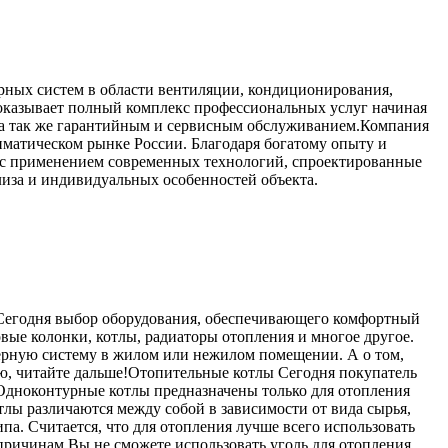
рных систем в области вентиляции, кондиционирования,
оказывает полный комплекс профессиональных услуг начиная
ю, а так же гарантийным и сервисным обслуживанием.Компания
лиматическом рынке России. Благодаря богатому опыту и
 с применением современных технологий, спроектированные
лиза и индивидуальных особенностей объекта.
 Сегодня выбор оборудования, обеспечивающего комфортный
овые колонки, котлы, радиаторы отопления и многое другое.
ерную систему в жилом или нежилом помещении. А о том,
ью, читайте дальше!Отопительные котлы Сегодня покупатель
Одноконтурные котлы предназначены только для отопления
тлы различаются между собой в зависимости от вида сырья,
а. Считается, что для отопления лучше всего использовать
причинам Вы не сможете использовать уголь для отопления,