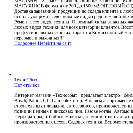
МАГАЗИН – 25 тысяч наименований качественной техн
МАГАЗИНОВ формата от 300 до 1500 м2.ОПТОВЫЙ ОТДЕ
Доставка заказанной продукции до склада клиента в 
использующими всевозможные виды средств малой мех
Ремонт всех видов техники Огромный склад запасных час
любых видов техники для всех категорий клиентов Восст
профессиональных станках, гарантия Комиссионный мага
перерыва и выходных!!!
Подробнее
Перейти
на сайт
ТехноСбыт
Нет отзывов
Интернет-магазин «Техносбыт» предлагает электро-, бен
Bosch, Patriot, GL, Gardenlux и пр. В нашем ассортимент
строительных площадок, автосервисов, производственных
позиций цепных и дисковых пил, Газове котлы, Автомойк
Перфораторы, отбойные молотки, термопистолеты для ст
производственных цехов, Садовая техника, Вспомогатель