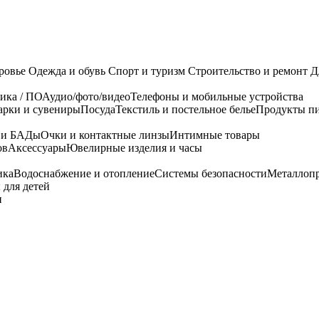
ровье
Одежда и обувь
Спорт и туризм
Строительство и ремонт
Д
ика / ПО
Аудио/фото/видео
Телефоны и мобильные устройства
арки и сувениры
Посуда
Текстиль и постельное белье
Продукты пи
я и БАДы
Очки и контактные линзы
Интимные товары
ов
Аксессуары
Ювелирные изделия и часы
ика
Водоснабжение и отопление
Системы безопасности
Металлоп
 для детей
и