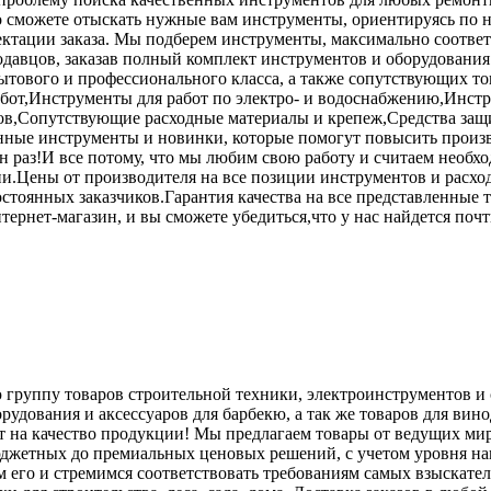
гко сможете отыскать нужные вам инструменты, ориентируясь по
лектации заказа. Мы подберем инструменты, максимально соот
продавцов, заказав полный комплект инструментов и оборудова
ытового и профессионального класса, а также сопутствующих т
бот,Инструменты для работ по электро- и водоснабжению,Инст
ов,Сопутствующие расходные материалы и крепеж,Средства защи
анные инструменты и новинки, которые помогут повысить произв
н раз!И все потому, что мы любим свою работу и считаем необх
и.Цены от производителя на все позиции инструментов и расх
тоянных заказчиков.Гарантия качества на все представленные т
ернет-магазин, и вы сможете убедиться,что у нас найдется поч
 группу товаров строительной техники, электроинструментов и 
орудования и аксессуаров для барбекю, а так же товаров для ви
ет на качество продукции! Мы предлагаем товары от ведущих м
джетных до премиальных ценовых решений, с учетом уровня на
им его и стремимся соответствовать требованиям самых взыск