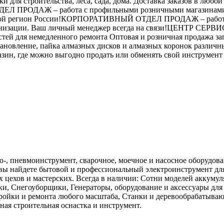
ики для строительства, леса, сада, дома. Доставка заказо
Л ПРОДАЖ – работа с профильными розничными магазинами и
любой регион России!КОРПОРАТИВНЫЙ ОТДЕЛ ПРОДАЖ – работа с
анизации. Ваш личный менеджер всегда на связи!ЦЕНТР СЕРВ
тей для немедленного ремонта Оптовая и розничная продажа зап
ановление, пайка алмазных дисков и алмазных коронок различн
зин, где можно выгодно продать или обменять свой инструмент 
зо-, пневмоинструмент, сварочное, моечное и насосное оборудо
е вы найдете бытовой и профессиональный электроинструмент для
 цехов и мастерских. Всегда в наличии: Сотни моделей аккумул
и, Снегоуборщики, Генераторы, оборудование и аксессуары для с
ройки и ремонта любого масштаба, Станки и деревообрабатыва
ная строительная оснастка и инструмент.