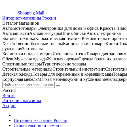
Shopping
Mall
Интернет-магазины России
Каталог магазинов
Авто/мототовары
Электроника
Для дома и офиса
Красота и здо
Автозапчасти
Автоаксессуары
Шины/диски
Автоэлектроника
Бытовая техника
Климатическая техника
Компьютеры и оргтехн
Хозяйственно-бытовые товары
Канцелярские товары
Книги
Под
рукоделия
Зоотовары
Косметика и парфюмерия
Интернет-аптеки
Товары для здоровь
Обувь
Мужская одежда
Женская одежда
Одежда больших размер
Спортивные товары
Туристические товары
Строительные материалы
Строительный инструмент
Светотехн
Детская одежда
Товары для беременных и кормящих мам
Товары
Корпусная мебель
Мягкая мебель
Кухни и кухонная мебель
Двер
Россия
Войти
Интернет-магазины
Акции
Интернет-магазины России
Строительство и ремонт