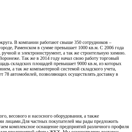
округа. В компании работают свыше 350 сотрудников –
оде, Раменском в сумме превышает 1000 кв.м. С 2006 года
 ручной и электроинструмент, а так же строительную химию.
 Воронеже. Так же в 2014 году начал свою работу торговый
щадь складских площадей превышает 9000 кв.м, из которых
ием, а так же компьютерной системой складского учета,
ет 78 автомобилей, позволяющих осуществлять доставку в
о, весового и насосного оборудования, а также
кими лицами.Для частных покупателей мы рады предложить
гаем комплексное оснащение предприятий различного профиля
ия для предприятий сферы ЖКХ. Мы осуществляем доставку