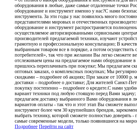
оборудования в любые, даже самые отдаленные точки Рос
оборудование и инструмент именно у нас?С нами безопасн
инструмента. За эти годы у нас появилось много постоя
представителями мировых и отечественных производителе
оборудование и инструмент распространяется полноценна
осуществляемое авторизированными сервисными центрами
производителей предлагаемой техники, изучают устройст
грамотную и профессиональную консультацию; В качестве 
выбранным товаром все в порядке, а потом осуществить 
потребителей», так что при желании Вы легко сможете в
отслеживаем цены на предлагаемое нами оборудование в
пришлось переплачивать при покупке; Мы предлагаем ск
оптовых заказах, о комплексных покупках; Мы регулярно
скидками – подробнее об акциях; При заказе от 10000 р. 
доставки – подробнее о доставке; Для жителей Санкт-Пет
покупку постепенно – подробнее о кредите.С нами удобн
вариант техники под любую стоящую перед Вами задачу;
предлагаем доставку выбранного Вами оборудования в лю
вариантов оплаты - так что и этот этап Вы сможете вып
инструмент более чем 30 крупнейших брендов, зарекомен
выбрать технику, которой сможете полностью доверять - 
самые современные модели, только появившиеся на миро
Подробнее
Перейти
на сайт