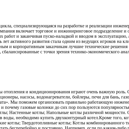
цикла, специализирующаяся на разработке и реализации инжене
омпания включает торговое и инжиниринговое подразделение и 
ых работ и заканчивая пуско-наладкой и вводом в эксплуатаци
ь лет активного развития стала одним из ведущих игроков на к
ным и корпоративным заказчикам лучшие технические решения
 сбалансированные с точки зрения технико-экономического ана
сы отопления и кондиционирования играют очень важную роль.
ионеры, насосы, водонагреватели, бойлеры, печи для бань, газ
имата». Мы поможем организовать правильно работающую инжен
, и почему газовые колонки до сих пор пользуются популярност
тлы; Настенные котлы; Напольные котлы различной мощности. 
в воды, необходимо купить двухконтурный котел.Кроме того, ко
кие котлы; Твердотопливные котлы; Котлы комбинированного тип
ать бесперебойно и постоянно. Например, если по каким-либо 