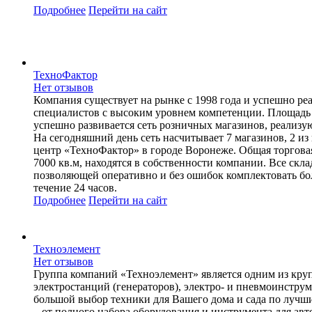
Подробнее
Перейти
на сайт
ТехноФактор
Нет отзывов
Компания существует на рынке с 1998 года и успешно ре
специалистов с высоким уровнем компетенции. Площадь 
успешно развивается сеть розничных магазинов, реализу
На сегодняшний день сеть насчитывает 7 магазинов, 2 из
центр «ТехноФактор» в городе Воронеже. Общая торговая
7000 кв.м, находятся в собственности компании. Все ск
позволяющей оперативно и без ошибок комплектовать бол
течение 24 часов.
Подробнее
Перейти
на сайт
Техноэлемент
Нет отзывов
Группа компаний «Техноэлемент» является одним из круп
электростанций (генераторов), электро- и пневмоинстру
большой выбор техники для Вашего дома и сада по луч
– от полного набора оборудования и инструмента для а