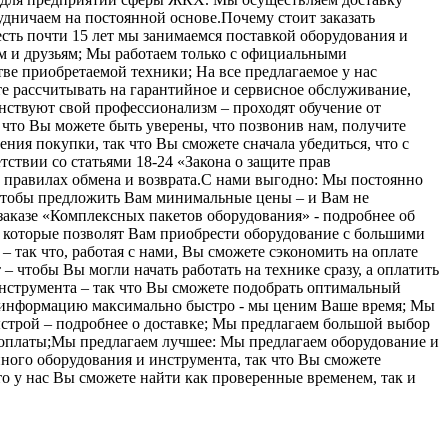
удничаем на постоянной основе.Почему стоит заказать
есть почти 15 лет мы занимаемся поставкой оборудования и
ам и друзьям; Мы работаем только с официальными
ве приобретаемой техники; На все предлагаемое у нас
е рассчитывать на гарантийное и сервисное обслуживание,
ствуют свой профессионализм – проходят обучение от
 что Вы можете быть уверены, что позвонив нам, получите
ния покупки, так что Вы сможете сначала убедиться, что с
ствии со статьями 18-24 «Закона о защите прав
о правилах обмена и возврата.С нами выгодно: Мы постоянно
 чтобы предложить Вам минимальные цены – и Вам не
аказе «Комплексных пакетов оборудования» - подробнее об
, которые позволят Вам приобрести оборудование с большими
– так что, работая с нами, Вы сможете сэкономить на оплате
– чтобы Вы могли начать работать на технике сразу, а оплатить
инструмента – так что Вы сможете подобрать оптимальный
ь информацию максимально быстро - мы ценим Ваше время; Мы
ыстрой – подробнее о доставке; Мы предлагаем большой выбор
ах оплаты;Мы предлагаем лучшее: Мы предлагаем оборудование и
ного оборудования и инструмента, так что Вы сможете
то у нас Вы сможете найти как проверенные временем, так и