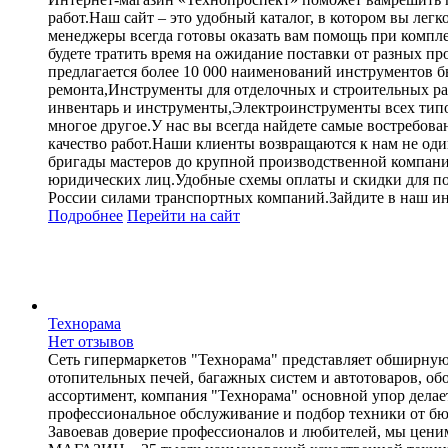
работ.Наш сайт – это удобный каталог, в котором вы ле
менеджеры всегда готовы оказать вам помощь при комп
будете тратить время на ожидание поставки от разных 
предлагается более 10 000 наименований инструментов б
ремонта,Инструменты для отделочных и строительных ра
инвентарь и инструменты,Электроинструменты всех тип
многое другое.У нас вы всегда найдете самые востребов
качество работ.Наши клиенты возвращаются к нам не оди
бригады мастеров до крупной производственной компани
юридических лиц.Удобные схемы оплаты и скидки для пос
России силами транспортных компаний.Зайдите в наш инт
Подробнее
Перейти
на сайт
Технорама
Нет отзывов
Сеть гипермаркетов "Технорама" представляет обширную
отопительных печей, багажных систем и автотоваров, об
ассортимент, компания "Технорама" основной упор дела
профессиональное обслуживание и подбор техники от бю
Завоевав доверие профессионалов и любителей, мы цен