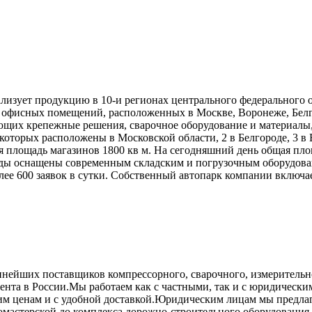
ализует продукцию в 10-и регионах центрального федерального 
офисных помещений, расположенных в Москве, Воронеже, Белгор
ющих крепежные решения, сварочное оборудование и материалы,
 которых расположены в Московской области, 2 в Белгороде, 3 в
 площадь магазинов 1800 кв м. На сегодняшний день общая пло
лады оснащены современным складским и погрузочным оборудован
ее 600 заявок в сутки. Собственный автопарк компании включа
нейших поставщиков компрессорного, сварочного, измерительног
мента в России.Мы работаем как с частными, так и с юридичес
шим ценам и с удобной доставкой.Юридическим лицам мы предла
втомастерской до комплекса дорожно-строительного оборудован