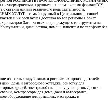
в в любой регион России!СЕТЬ ПРОФЕССИОНАЛЬНЫХ РОЗНИЧНЫХ
 супермаркетами, крупными гипермаркетами форматаDIY.
 организациями различного рода деятельности,
ИСНЫХ УСЛУГ – самый крупный в Центральном регионе!
частей и их бесплатная доставка во все регионы Прокат
ых диаметров Заточка всех видов режущего инструмента на
Консультации, диагностика, помощь клиентам по телефону без
вание известных зарубежных и российских производителей:
 дачи, дома и загородного коттеджа, оснастку для
яторных дрелей, электролобзиков и шуруповертов, Десятки
варки, Компрессоры для дома, дачи и автосервиса,
ющее оборудование для домашних мастерских и