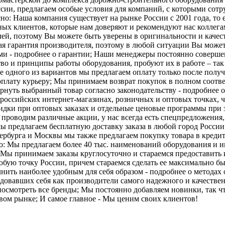
сии, предлагаем особые условия для компаний, с которыми сотр
о: Наша компания существует на рынке России с 2001 года, то 
нных клиентов, которые нам доверяют и рекомендуют нас коллег
й, поэтому Вы можете быть уверены в оригинальности и качест
я гарантия производителя, поэтому в любой ситуации Вы может
 - подробнее о гарантии; Наши менеджеры постоянно совершен
во и принципы работы оборудования, пробуют их в работе – так
одного из вариантов мы предлагаем оплату только после получе
оплату курьеру; Мы принимаем возврат покупок в полном соответ
ернуть выбранный товар согласно законодательству - подробнее 
 российских интернет-магазинах, розничных и оптовых точках,
идки при оптовых заказах и отдельные ценовые программы при з
 проводим различные акции, у нас всегда есть спецпредложения
мы предлагаем бесплатную доставку заказа в любой город России 
ербурга и Москвы мы также предлагаем покупку товара в кредит 
о: Мы предлагаем более 40 тыс. наименований оборудования и 
 Мы принимаем заказы круглосуточно и стараемся предоставит
бую точку России, причем стараемся сделать ее максимально б
олнить наиболее удобным для себя образом - подробнее о метод
довавших себя как производители самого надежного и качествен
посмотреть все бренды; Мы постоянно добавляем новинки, так ч
вом рынке; И самое главное - Мы ценим своих клиентов!