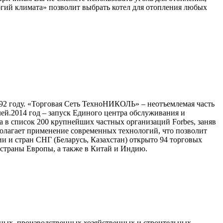
огий климата» позволит выбрать котел для отопления любых
2 году. «Торговая Сеть ТехноНИКОЛЬ» – неотъемлемая часть
й.2014 год – запуск Единого центра обслуживания и
в список 200 крупнейших частных организаций Forbes, заняв
полагает применение современных технологий, что позволит
и и стран СНГ (Беларусь, Казахстан) открыто 94 торговых
страны Европы, а также в Китай и Индию.
ных, производственных,хозяйственных и строительных