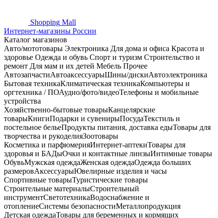
Shopping
Mall
Интернет-магазины России
Каталог магазинов
Авто/мототовары
Электроника
Для дома и офиса
Красота и
здоровье
Одежда и обувь
Спорт и туризм
Строительство и
ремонт
Для мам и их детей
Мебель
Прочее
Автозапчасти
Автоаксессуары
Шины/диски
Автоэлектроника
Бытовая техника
Климатическая техника
Компьютеры и
оргтехника / ПО
Аудио/фото/видео
Телефоны и мобильные
устройства
Хозяйственно-бытовые товары
Канцелярские
товары
Книги
Подарки и сувениры
Посуда
Текстиль и
постельное белье
Продукты питания, доставка еды
Товары для
творчества и рукоделия
Зоотовары
Косметика и парфюмерия
Интернет-аптеки
Товары для
здоровья и БАДы
Очки и контактные линзы
Интимные товары
Обувь
Мужская одежда
Женская одежда
Одежда больших
размеров
Аксессуары
Ювелирные изделия и часы
Спортивные товары
Туристические товары
Строительные материалы
Строительный
инструмент
Светотехника
Водоснабжение и
отопление
Системы безопасности
Металлопродукция
Детская одежда
Товары для беременных и кормящих