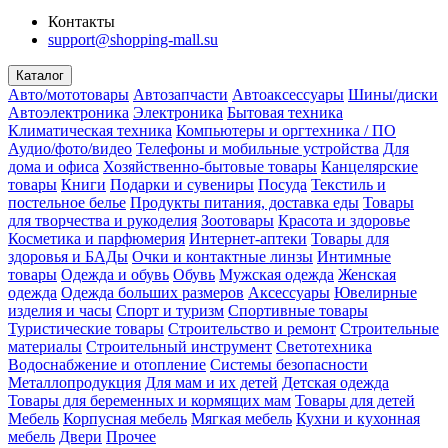
Контакты
support@shopping-mall.su
Каталог
Авто/мототовары
Автозапчасти
Автоаксессуары
Шины/диски
Автоэлектроника
Электроника
Бытовая техника
Климатическая техника
Компьютеры и оргтехника / ПО
Аудио/фото/видео
Телефоны и мобильные устройства
Для
дома и офиса
Хозяйственно-бытовые товары
Канцелярские
товары
Книги
Подарки и сувениры
Посуда
Текстиль и
постельное белье
Продукты питания, доставка еды
Товары
для творчества и рукоделия
Зоотовары
Красота и здоровье
Косметика и парфюмерия
Интернет-аптеки
Товары для
здоровья и БАДы
Очки и контактные линзы
Интимные
товары
Одежда и обувь
Обувь
Мужская одежда
Женская
одежда
Одежда больших размеров
Аксессуары
Ювелирные
изделия и часы
Спорт и туризм
Спортивные товары
Туристические товары
Строительство и ремонт
Строительные
материалы
Строительный инструмент
Светотехника
Водоснабжение и отопление
Системы безопасности
Металлопродукция
Для мам и их детей
Детская одежда
Товары для беременных и кормящих мам
Товары для детей
Мебель
Корпусная мебель
Мягкая мебель
Кухни и кухонная
мебель
Двери
Прочее