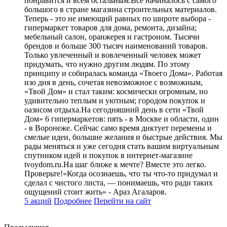
понравится и всем остальным.Все начиналось с самого
большого в стране магазина строительных материалов.
Теперь - это не имеющий равных по широте выбора -
гипермаркет товаров для дома, ремонта, дизайна;
мебельный салон, оранжерея и гастроном. Тысячи
брендов и больше 300 тысяч наименований товаров.
Только увлеченный и вовлеченный человек может
придумать, что нужно другим людям. По этому
принципу и собиралась команда «Твоего Дома». Работая
изо дня в день, сочетая невозможное с возможным,
«Твой Дом» и стал таким: космически огромным, но
удивительно теплым и уютным; городом покупок и
оазисом отдыха.На сегодняшний день в сети «Твой
Дом» 6 гипермаркетов: пять - в Москве и области, один
- в Воронеже. Сейчас само время диктует перемены и
смелые идеи, большие желания и быстрые действия. Мы
рады меняться и уже сегодня стать вашим виртуальным
спутником идей и покупок в интернет-магазине
tvoydom.ru.На шаг ближе к мечте? Вместе это легко.
Проверьте!«Когда осознаешь, что ты что-то придумал и
сделал с чистого листа, — понимаешь, что ради таких
ощущений стоит жить» - Араз Агаларов.
5 акций
Подробнее
Перейти
на сайт