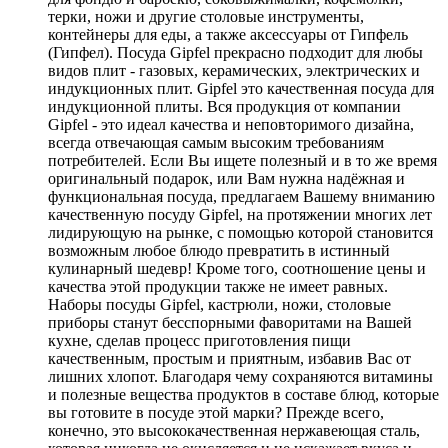
терки, ножи и другие столовые инструменты,
контейнеры для еды, а также аксессуары от Гипфель
(Гипфел). Посуда Gipfel прекрасно подходит для любы
видов плит - газовых, керамических, электрических и
индукционных плит. Gipfel это качественная посуда для
индукционной плиты. Вся продукция от компании
Gipfel - это идеал качества и неповторимого дизайна,
всегда отвечающая самым высоким требованиям
потребителей. Если Вы ищете полезный и в то же время
оригинальный подарок, или Вам нужна надёжная и
функциональная посуда, предлагаем Вашему вниманию
качественную посуду Gipfel, на протяжении многих лет
лидирующую на рынке, с помощью которой становится
возможным любое блюдо превратить в истинный
кулинарный шедевр! Кроме того, соотношение цены и
качества этой продукции также не имеет равных.
Наборы посуды Gipfel, кастрюли, ножи, столовые
приборы станут бесспорными фаворитами на Вашей
кухне, сделав процесс приготовления пищи
качественным, простым и приятным, избавив Вас от
лишних хлопот. Благодаря чему сохраняются витамины
и полезные вещества продуктов в составе блюд, которые
вы готовите в посуде этой марки? Прежде всего,
конечно, это высококачественная нержавеющая сталь,