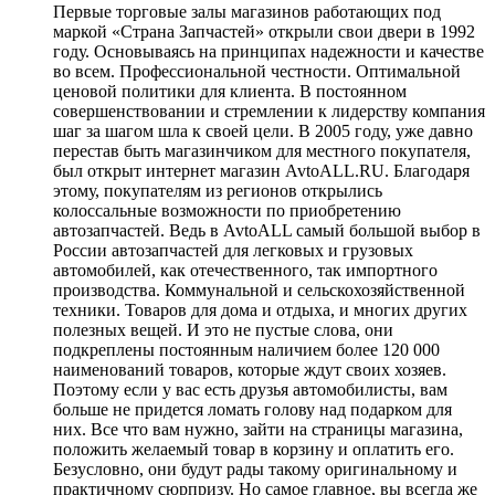
Первые торговые залы магазинов работающих под
маркой «Страна Запчастей» открыли свои двери в 1992
году. Основываясь на принципах надежности и качестве
во всем. Профессиональной честности. Оптимальной
ценовой политики для клиента. В постоянном
совершенствовании и стремлении к лидерству компания
шаг за шагом шла к своей цели. В 2005 году, уже давно
перестав быть магазинчиком для местного покупателя,
был открыт интернет магазин AvtoALL.RU. Благодаря
этому, покупателям из регионов открылись
колоссальные возможности по приобретению
автозапчастей. Ведь в AvtoALL самый большой выбор в
России автозапчастей для легковых и грузовых
автомобилей, как отечественного, так импортного
производства. Коммунальной и сельскохозяйственной
техники. Товаров для дома и отдыха, и многих других
полезных вещей. И это не пустые слова, они
подкреплены постоянным наличием более 120 000
наименований товаров, которые ждут своих хозяев.
Поэтому если у вас есть друзья автомобилисты, вам
больше не придется ломать голову над подарком для
них. Все что вам нужно, зайти на страницы магазина,
положить желаемый товар в корзину и оплатить его.
Безусловно, они будут рады такому оригинальному и
практичному сюрпризу. Но самое главное, вы всегда же