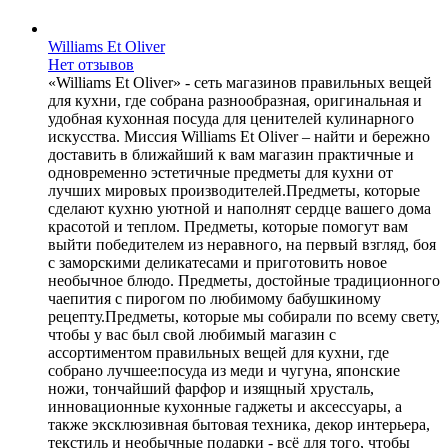
Williams Et Oliver
Нет отзывов
«Williams Et Oliver» - сеть магазинов правильных вещей
для кухни, где собрана разнообразная, оригинальная и
удобная кухонная посуда для ценителей кулинарного
искусства. Миссия Williams Et Oliver – найти и бережно
доставить в ближайший к вам магазин практичные и
одновременно эстетичные предметы для кухни от
лучших мировых производителей.Предметы, которые
сделают кухню уютной и наполнят сердце вашего дома
красотой и теплом. Предметы, которые помогут вам
выйти победителем из неравного, на первый взгляд, боя
с заморскими деликатесами и приготовить новое
необычное блюдо. Предметы, достойные традиционного
чаепития с пирогом по любимому бабушкиному
рецепту.Предметы, которые мы собирали по всему свету,
чтобы у вас был свой любимый магазин с
ассортиментом правильных вещей для кухни, где
собрано лучшее:посуда из меди и чугуна, японские
ножи, тончайший фарфор и изящный хрусталь,
инновационные кухонные гаджеты и аксессуары, а
также эксклюзивная бытовая техника, декор интерьера,
текстиль и необычные подарки - всё для того, чтобы