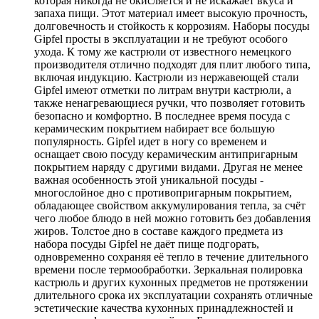
которая никогда не окисляется и не искажает вкуса и
запаха пищи. Этот материал имеет высокую прочность,
долговечность и стойкость к коррозиям. Наборы посуды
Gipfel просты в эксплуатации и не требуют особого
ухода. К тому же кастрюли от известного немецкого
производителя отлично подходят для плит любого типа,
включая индукцию. Кастрюли из нержавеющей стали
Gipfel имеют отметки по литрам внутри кастрюли, а
также ненагревающиеся ручки, что позволяет готовить
безопасно и комфортно. В последнее время посуда с
керамическим покрытием набирает все большую
популярность. Gipfel идет в ногу со временем и
оснащает свою посуду керамическим антипригарным
покрытием наряду с другими видами. Другая не менее
важная особенность этой уникальной посуды -
многослойное дно с противопригарным покрытием,
обладающее свойством аккумулирования тепла, за счёт
чего любое блюдо в ней можно готовить без добавления
жиров. Толстое дно в составе каждого предмета из
набора посуды Gipfel не даёт пище подгорать,
одновременно сохраняя её тепло в течение длительного
времени после термообработки. Зеркальная полировка
кастрюль и других кухонных предметов не протяжении
длительного срока их эксплуатации сохранять отличные
эстетические качества кухонных принадлежностей и