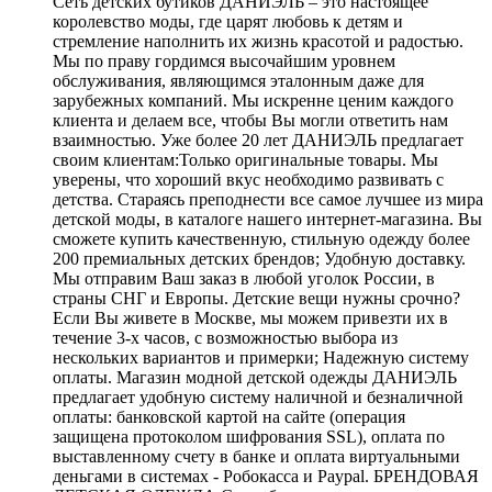
Сеть детских бутиков ДАНИЭЛЬ – это настоящее
королевство моды, где царят любовь к детям и
стремление наполнить их жизнь красотой и радостью.
Мы по праву гордимся высочайшим уровнем
обслуживания, являющимся эталонным даже для
зарубежных компаний. Мы искренне ценим каждого
клиента и делаем все, чтобы Вы могли ответить нам
взаимностью. Уже более 20 лет ДАНИЭЛЬ предлагает
своим клиентам:Только оригинальные товары. Мы
уверены, что хороший вкус необходимо развивать с
детства. Стараясь преподнести все самое лучшее из мира
детской моды, в каталоге нашего интернет-магазина. Вы
сможете купить качественную, стильную одежду более
200 премиальных детских брендов; Удобную доставку.
Мы отправим Ваш заказ в любой уголок России, в
страны СНГ и Европы. Детские вещи нужны срочно?
Если Вы живете в Москве, мы можем привезти их в
течение 3-х часов, с возможностью выбора из
нескольких вариантов и примерки; Надежную систему
оплаты. Магазин модной детской одежды ДАНИЭЛЬ
предлагает удобную систему наличной и безналичной
оплаты: банковской картой на сайте (операция
защищена протоколом шифрования SSL), оплата по
выставленному счету в банке и оплата виртуальными
деньгами в системах - Робокасса и Paypal. БРЕНДОВАЯ