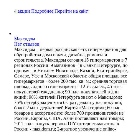
4 акции
Подробнее
Перейти
на сайт
Максидом
Нет отзывов
Максидом ‒ первая российская сеть гипермаркетов для
обустройства дома и дачи, дизайна, ремонта и
строительства. Максидом сегодня 15 гипермаркетов в 7
регионах России: 9 магазинов – в Санкт-Петербурге, по
одному – в Нижнем Новгороде, Казани, Екатеринбурге,
Самаре, Уфе и Московской области; общая площадь все
гипермаркетов - более 200 тыс. кв. м.; средняя торговая
площадь одного гипермаркета – 12 тыс.кв.м.; 45 тыс.
покупателей ежедневно; 90 тыс. покупателей в дни
акций; 98% жителей Петербурга знают о Максидоме;
75% петербуржцев хотя бы раз делали у нас покупки;
более 2 млн. держателей Карты «Максидом»; 60 тыс.
товаров в ассортименте; более 700 производителей из
России, Европы, США, Азии поставляют нам товары;
2011 год – запуск первого DIY интернет-магазина в
России - maxidom.ru; 2-кратное увеличение online-