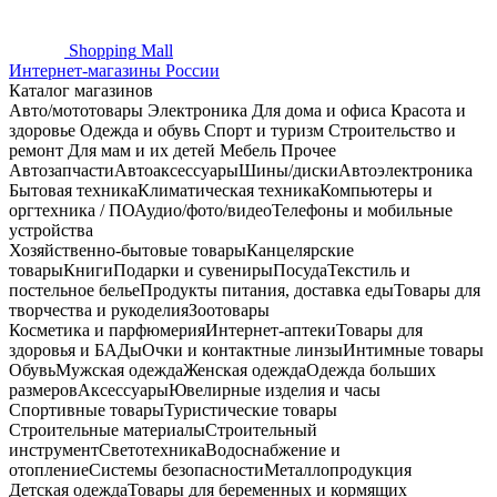
Shopping
Mall
Интернет-магазины России
Каталог магазинов
Авто/мототовары
Электроника
Для дома и офиса
Красота и
здоровье
Одежда и обувь
Спорт и туризм
Строительство и
ремонт
Для мам и их детей
Мебель
Прочее
Автозапчасти
Автоаксессуары
Шины/диски
Автоэлектроника
Бытовая техника
Климатическая техника
Компьютеры и
оргтехника / ПО
Аудио/фото/видео
Телефоны и мобильные
устройства
Хозяйственно-бытовые товары
Канцелярские
товары
Книги
Подарки и сувениры
Посуда
Текстиль и
постельное белье
Продукты питания, доставка еды
Товары для
творчества и рукоделия
Зоотовары
Косметика и парфюмерия
Интернет-аптеки
Товары для
здоровья и БАДы
Очки и контактные линзы
Интимные товары
Обувь
Мужская одежда
Женская одежда
Одежда больших
размеров
Аксессуары
Ювелирные изделия и часы
Спортивные товары
Туристические товары
Строительные материалы
Строительный
инструмент
Светотехника
Водоснабжение и
отопление
Системы безопасности
Металлопродукция
Детская одежда
Товары для беременных и кормящих