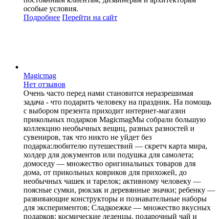
особые условия.
Подробнее
Перейти
на сайт
Magicmag
Нет отзывов
Очень часто перед нами становится неразрешимая
задача - что подарить человеку на праздник. На помощь
с выбором презента приходит интернет-магазин
прикольных подарков MagicmagМы собрали большую
коллекцию необычных вещиц, разных разностей и
сувениров, так что никто не уйдет без
подарка:любителю путешествий — скретч карта мира,
холдер для документов или подушка для самолета;
домоседу — множество оригинальных товаров для
дома, от прикольных ковриков для прихожей, до
необычных чашек и тарелок; активному человеку —
поясные сумки, рюкзак и деревянные значки; ребенку —
развивающие конструкторы и познавательные наборы
для экспериментов; Сладкоежке — множество вкусных
подарков: космические леденцы, подарочный чай и