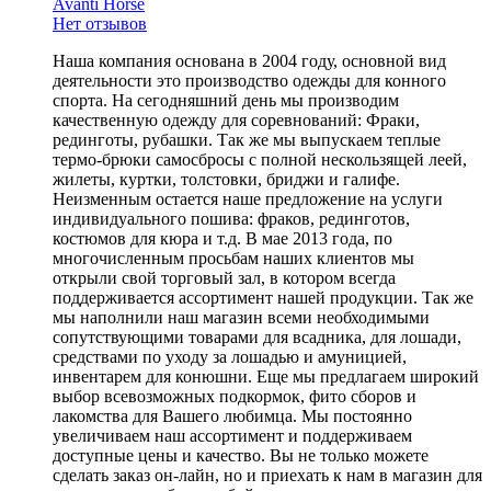
Avanti Horse
Нет отзывов
Наша компания основана в 2004 году, основной вид
деятельности это производство одежды для конного
спорта. На сегодняшний день мы производим
качественную одежду для соревнований: Фраки,
рединготы, рубашки. Так же мы выпускаем теплые
термо-брюки самосбросы с полной нескользящей леей,
жилеты, куртки, толстовки, бриджи и галифе.
Неизменным остается наше предложение на услуги
индивидуального пошива: фраков, рединготов,
костюмов для кюра и т.д. В мае 2013 года, по
многочисленным просьбам наших клиентов мы
открыли свой торговый зал, в котором всегда
поддерживается ассортимент нашей продукции. Так же
мы наполнили наш магазин всеми необходимыми
сопутствующими товарами для всадника, для лошади,
средствами по уходу за лошадью и амуницией,
инвентарем для конюшни. Еще мы предлагаем широкий
выбор всевозможных подкормок, фито сборов и
лакомства для Вашего любимца. Мы постоянно
увеличиваем наш ассортимент и поддерживаем
доступные цены и качество. Вы не только можете
сделать заказ он-лайн, но и приехать к нам в магазин для