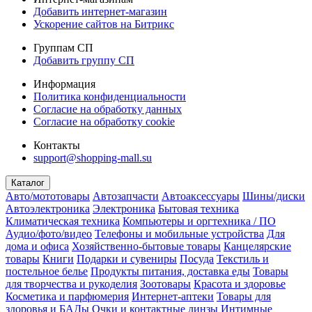
Добавить интернет-магазин
Ускорение сайтов на Битрикс
Группам СП
Добавить группу СП
Информация
Политика конфиденциальности
Согласие на обработку данных
Согласие на обработку cookie
Контакты
support@shopping-mall.su
Каталог
Авто/мототовары
Автозапчасти
Автоаксессуары
Шины/диски
Автоэлектроника
Электроника
Бытовая техника
Климатическая техника
Компьютеры и оргтехника / ПО
Аудио/фото/видео
Телефоны и мобильные устройства
Для
дома и офиса
Хозяйственно-бытовые товары
Канцелярские
товары
Книги
Подарки и сувениры
Посуда
Текстиль и
постельное белье
Продукты питания, доставка еды
Товары
для творчества и рукоделия
Зоотовары
Красота и здоровье
Косметика и парфюмерия
Интернет-аптеки
Товары для
здоровья и БАДы
Очки и контактные линзы
Интимные