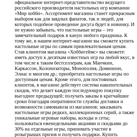
официальное интернет-представительство ведущего
российского производителя настольных игр компании
«Мир хобби». Ассортимент магазина станет прекрасным
выбором как для заядлых фанатов, так и людей, для
которых подобное проведение досуга будет в новинку. И
не нужно забывать, что настольные игры – это
замечательный подарок в канун любого праздника. К
тому же, в нашем интернет-магазине вы сможете купить
настольные игры по самым привлекательным ценам.
Став клиентом магазина «Хоббигеймс» вы сможете:
иметь доступ к десяткам известных игр на любой вкус, в
том числе к таким бестселлерам, как Манчкин,
Каркассон, Колонизаторы, Монополия, Доминион,
Элиас и многим др.; приобретать настольные игры по
доступным ценам. Кроме этого, для постоянных
клиентов, в магазине действует система накопительных
скидок, что делает каждую последующую покупку
выгоднее предыдущей; получать заказы в кратчайшие
сроки благодаря оперативности службы доставки и
возможности самовывоза из магазинов; заказывать
настольные игры редких, коллекционных серий, а также
уникальные игровые наборы, колоды и сеты;
пользоваться еженедельными акциями и скидками до
30% на отдельные игры, принимать участие в
розыгрышах призов и получать подарки. Купить