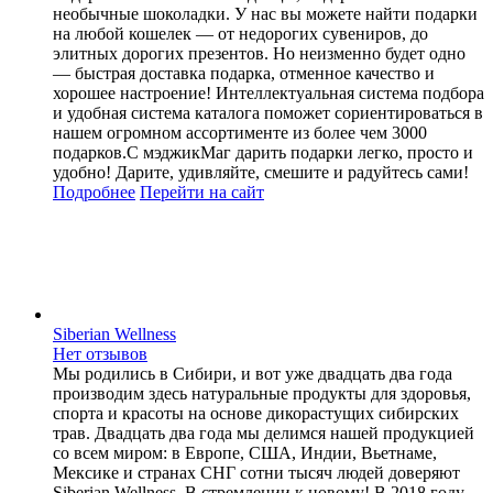
необычные шоколадки. У нас вы можете найти подарки
на любой кошелек — от недорогих сувениров, до
элитных дорогих презентов. Но неизменно будет одно
— быстрая доставка подарка, отменное качество и
хорошее настроение! Интеллектуальная система подбора
и удобная система каталога поможет сориентироваться в
нашем огромном ассортименте из более чем 3000
подарков.С мэджикМаг дарить подарки легко, просто и
удобно! Дарите, удивляйте, смешите и радуйтесь сами!
Подробнее
Перейти
на сайт
Siberian Wellness
Нет отзывов
Мы родились в Сибири, и вот уже двадцать два года
производим здесь натуральные продукты для здоровья,
спорта и красоты на основе дикорастущих сибирских
трав. Двадцать два года мы делимся нашей продукцией
со всем миром: в Европе, США, Индии, Вьетнаме,
Мексике и странах СНГ сотни тысяч людей доверяют
Siberian Wellness. В стремлении к новому! В 2018 году