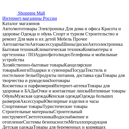
Shopping
Mall
Интернет-магазины России
Каталог магазинов
Авто/мототовары
Электроника
Для дома и офиса
Красота и
здоровье
Одежда и обувь
Спорт и туризм
Строительство и
ремонт
Для мам и их детей
Мебель
Прочее
Автозапчасти
Автоаксессуары
Шины/диски
Автоэлектроника
Бытовая техника
Климатическая техника
Компьютеры и
оргтехника / ПО
Аудио/фото/видео
Телефоны и мобильные
устройства
Хозяйственно-бытовые товары
Канцелярские
товары
Книги
Подарки и сувениры
Посуда
Текстиль и
постельное белье
Продукты питания, доставка еды
Товары для
творчества и рукоделия
Зоотовары
Косметика и парфюмерия
Интернет-аптеки
Товары для
здоровья и БАДы
Очки и контактные линзы
Интимные товары
Обувь
Мужская одежда
Женская одежда
Одежда больших
размеров
Аксессуары
Ювелирные изделия и часы
Спортивные товары
Туристические товары
Строительные материалы
Строительный
инструмент
Светотехника
Водоснабжение и
отопление
Системы безопасности
Металлопродукция
Детская одежда
Товары для беременных и кормящих