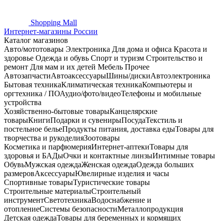
Shopping
Mall
Интернет-магазины России
Каталог магазинов
Авто/мототовары
Электроника
Для дома и офиса
Красота и
здоровье
Одежда и обувь
Спорт и туризм
Строительство и
ремонт
Для мам и их детей
Мебель
Прочее
Автозапчасти
Автоаксессуары
Шины/диски
Автоэлектроника
Бытовая техника
Климатическая техника
Компьютеры и
оргтехника / ПО
Аудио/фото/видео
Телефоны и мобильные
устройства
Хозяйственно-бытовые товары
Канцелярские
товары
Книги
Подарки и сувениры
Посуда
Текстиль и
постельное белье
Продукты питания, доставка еды
Товары для
творчества и рукоделия
Зоотовары
Косметика и парфюмерия
Интернет-аптеки
Товары для
здоровья и БАДы
Очки и контактные линзы
Интимные товары
Обувь
Мужская одежда
Женская одежда
Одежда больших
размеров
Аксессуары
Ювелирные изделия и часы
Спортивные товары
Туристические товары
Строительные материалы
Строительный
инструмент
Светотехника
Водоснабжение и
отопление
Системы безопасности
Металлопродукция
Детская одежда
Товары для беременных и кормящих