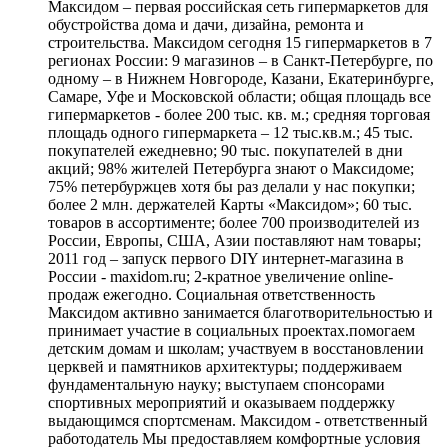
Максидом ‒ первая российская сеть гипермаркетов для
обустройства дома и дачи, дизайна, ремонта и
строительства. Максидом сегодня 15 гипермаркетов в 7
регионах России: 9 магазинов – в Санкт-Петербурге, по
одному – в Нижнем Новгороде, Казани, Екатеринбурге,
Самаре, Уфе и Московской области; общая площадь все
гипермаркетов - более 200 тыс. кв. м.; средняя торговая
площадь одного гипермаркета – 12 тыс.кв.м.; 45 тыс.
покупателей ежедневно; 90 тыс. покупателей в дни
акций; 98% жителей Петербурга знают о Максидоме;
75% петербуржцев хотя бы раз делали у нас покупки;
более 2 млн. держателей Карты «Максидом»; 60 тыс.
товаров в ассортименте; более 700 производителей из
России, Европы, США, Азии поставляют нам товары;
2011 год – запуск первого DIY интернет-магазина в
России - maxidom.ru; 2-кратное увеличение online-
продаж ежегодно. Социальная ответственность
Максидом активно занимается благотворительностью и
принимает участие в социальных проектах.помогаем
детским домам и школам; участвуем в восстановлении
церквей и памятников архитектуры; поддерживаем
фундаментальную науку; выступаем спонсорами
спортивных мероприятий и оказываем поддержку
выдающимся спортсменам. Максидом - ответственный
работодатель Мы предоставляем комфортные условия