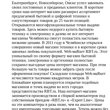
Екатеринбурге, Новосибирске, Омске успел завоевать
своих постоянных и преданных клиентов. В короткие
сроки наш интернет магазин расширил ассортимент
предлагаемой бытовой и цифровой техники и
сопутствующих товаров до 25 тысяч позиций.
Открываются многофункциональные точки выдачи
товаров. Здесь можно недорого купить бытовую
технику и электронику и далеко не все интернет
магазины Челябинска смогут похвастать настолько
низкими ценами. В 2011 году в Челябинске открылся
совершенно новый магазин техники и в короткие сроки
завоевал любовь покупателей. Web-маRкет RBT.ru. Этот
уникальный по своему формату магазин бытовой
техники, электроники и оргтехники полностью
сохранил выгодные цены интернет магазина. При этом
большую часть товара можно забрать сразу после
оформления покупки! Складские площади Web-маRкет
исчисляются тысячами квадратных метров. В
ближайшее время планируется открытие подобных
магазинов и точек выдачи во всех городах
представительства RBT.ru. Наш интернет-магазин
занимается производством и сборкой компьютеров под
собственным брендом «RBT.ru» и «Expert Line». Цены
на эти компьютеры в разы ниже, чем на аналогичные
под импортными торговыми марками. Теперь можно без