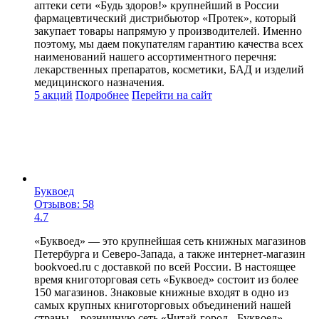
аптеки сети «Будь здоров!» крупнейший в России
фармацевтический дистрибьютор «Протек», который
закупает товары напрямую у производителей. Именно
поэтому, мы даем покупателям гарантию качества всех
наименований нашего ассортиментного перечня:
лекарственных препаратов, косметики, БАД и изделий
медицинского назначения.
5 акций
Подробнее
Перейти
на сайт
Буквоед
Отзывов: 58
4.7
«Буквоед» — это крупнейшая сеть книжных магазинов
Петербурга и Северо-Запада, а также интернет-магазин
bookvoed.ru с доставкой по всей России. В настоящее
время книготорговая сеть «Буквоед» состоит из более
150 магазинов. Знаковые книжные входят в одно из
самых крупных книготорговых объединений нашей
страны – розничную сеть «Читай-город - Буквоед».