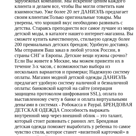
зарубежных компаний. Мы искренне ценим каждого
клиента и делаем все, чтобы Вы могли ответить нам
взаимностью. Уже более 20 лет ДАНИЭЛЬ предлагает
своим клиентам:Только оригинальные товары. Мы
уверены, что хороший вкус необходимо развивать с
детства. Стараясь преподнести все самое лучшее из мира
детской моды, в каталоге нашего интернет-магазина. Вы
сможете купить качественную, стильную одежду более
200 премиальных детских брендов; Удобную доставку.
Мы отправим Ваш заказ в любой уголок России, в
страны СНГ и Европы. Детские вещи нужны срочно?
Если Вы живете в Москве, мы можем привезти их в
течение 3-х часов, с возможностью выбора из
нескольких вариантов и примерки; Надежную систему
оплаты. Магазин модной детской одежды ДАНИЭЛЬ
предлагает удобную систему наличной и безналичной
оплаты: банковской картой на сайте (операция
защищена протоколом шифрования SSL), оплата по
выставленному счету в банке и оплата виртуальными
деньгами в системах - Робокасса и Paypal. БРЕНДОВАЯ
ДЕТСКАЯ ОДЕЖДА Способность выражать
внутренний мир через внешний облик – это талант,
который стоит развивать с ранних лет. Брендовая
детская одежда поможет выработать у ребенка то самое
чувство стиля, которое станет «визитной карточкой» в