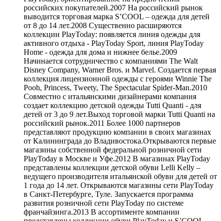
российских покупателей.2007 На российский рынок
выводится торговая марка S’COOL – одежда для детей
от 8 до 14 лет.2008 Существенно расширяются
коллекции PlayToday: появляется линия одежды для
активного отдыха - PlayToday Sport, линия PlayToday
Home - одежда для дома и нижнее белье.2009
Начинается сотрудничество с компаниями The Walt
Disney Company, Warner Bros. и Marvel. Создается первая
коллекция лицензионной одежды с героями Winnie The
Pooh, Princess, Tweety, The Spectacular Spider-Man.2010
Совместно с итальянскими дизайнерами компания
создает коллекцию детской одежды Tutti Quanti - для
детей от 3 до 9 лет.Выход торговой марки Tutti Quanti на
российский рынок.2011 Более 1000 партнеров
представляют продукцию компании в своих магазинах
от Калининграда до Владивостока.Открываются первые
магазины собственной федеральной розничной сети
PlayToday в Москве и Уфе.2012 В магазинах PlayToday
представлены коллекции детской обуви Lelli Kelly –
ведущего производителя итальянской обуви для детей от
1 года до 14 лет. Открываются магазины сети PlayToday
в Санкт-Петербурге, Туле. Запускается программа
развития розничной сети PlayToday по системе
франчайзинга.2013 В ассортименте компании
представлены коллекции обуви PlayToday и S’COOL .