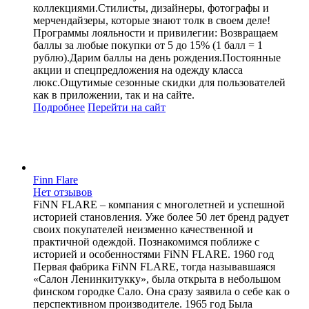
коллекциями.Стилисты, дизайнеры, фотографы и
мерчендайзеры, которые знают толк в своем деле!
Программы лояльности и привилегии: Возвращаем
баллы за любые покупки от 5 до 15% (1 балл = 1
рублю).Дарим баллы на день рождения.Постоянные
акции и спецпредложения на одежду класса
люкс.Ощутимые сезонные скидки для пользователей
как в приложении, так и на сайте.
Подробнее
Перейти
на сайт
Finn Flare
Нет отзывов
FiNN FLARE – компания с многолетней и успешной
историей становления. Уже более 50 лет бренд радует
своих покупателей неизменно качественной и
практичной одеждой. Познакомимся поближе с
историей и особенностями FiNN FLARE. 1960 год
Первая фабрика FiNN FLARE, тогда называвшаяся
«Салон Ленинкитукку», была открыта в небольшом
финском городке Сало. Она сразу заявила о себе как о
перспективном производителе. 1965 год Была