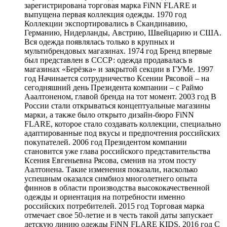
зарегистрирована торговая марка FiNN FLARE и
выпущена первая коллекция одежды. 1970 год
Коллекции экспортировались в Скандинавию,
Германию, Нидерланды, Австрию, Швейцарию и США.
Вся одежда появлялась только в крупных и
мультибрендовых магазинах. 1974 год Бренд впервые
был представлен в СССР: одежда продавалась в
магазинах «Берёзка» и закрытой секции в ГУМе. 1997
год Начинается сотрудничество Ксении Рясовой – на
сегодняшний день Президента компании – с Раймо
Ааалтоненом, главой бренда на тот момент. 2003 год В
России стали открываться концептуальные магазины
марки, а также было открыто дизайн-бюро FiNN
FLARE, которое стало создавать коллекции, специально
адаптированные под вкусы и предпочтения российских
покупателей. 2006 год Президентом компании
становится уже глава российского представительства
Ксения Евгеньевна Рясова, сменив на этом посту
Аалтонена. Такие изменения показали, насколько
успешным оказался симбиоз многолетнего опыта
финнов в области производства высококачественной
одежды и ориентация на потребности именно
российских потребителей. 2015 год Торговая марка
отмечает свое 50-летие и в честь такой даты запускает
детскую линию одежды FiNN FLARE KIDS. 2016 год С