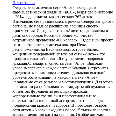
Нет отзывов
Федеральная аптечная сеть «Алоэ», входящая в
фармацевтический холдинг «БСС», ведет свою историю
с 2014 года и насчитывает сегодня 267 аптек.
Изначально сеть развивалась в рамках Северо-Западного
региона, но позднее расширила границы своего
присутствия. Сегодня аптеки «Алоэ» представлены в
десятках городов России, а общее количество
сотрудников превысило 400 человек. Отдельный проект
сети – историческая аптека доктора Пеля,
расположенная на Васильевском острове.Бизнес-
концепция федеральной аптечной сети «Алоэ» - это
профилактика заболеваний и укрепление здоровья
граждан.Стандарты качества сети “Алоэ” Высокий
уровень сервиса в каждой аптекеКомпания стремится
предложить своим покупателям одинаково высокий
уровень обслуживания в каждой аптеке «Алоэ»,
независимо от ее размера и местонахождения. Для этого
в компании разрабатываются стандарты обслуживания
клиентов, фармацевты регулярно проходят
корпоративные тренинги и профессиональные
аттестации.Расширенный ассортимент товаров для
поддержания красоты и здоровьяВ портфеле товаров
сети аптек «Алоэ» находится более 15 тысяч лекарств и
товаров медицинского назначения. Особое внимание