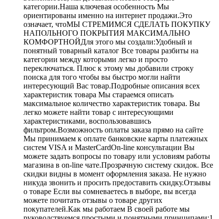
категории.Наша ключевая особенность Мы
ориентированы именно на интернет продажи.Это
означает, чтоМЫ СТРЕМИМСЯ СДЕЛАТЬ ПОКУПКУ
НАПОЛЬНОГО ПОКРЫТИЯ МАКСИМАЛЬНО
КОМФОРТНОЙДля этого мы создали:Удобный и
понятный товарный каталог Все товары разбиты на
категории между которыми легко и просто
переключаться. Плюс к этому мы добавили строку
поиска для того чтобы вы быстро могли найти
интересующий Вас товар.Подробные описания всех
характеристик товара Мы стараемся описать
максимальное количество характеристик товара. Вы
легко можете найти товар с интересующими
характеристиками, воспользовавшись
фильтром.Возможность оплаты заказа прямо на сайте
Мы принимаем к оплате банковские карты платежных
систем VISA и MasterCardOn-line консультации Вы
можете задать вопросы по товару или условиям работы
магазина в on-line чате.Прозрачную систему скидок. Все
скидки видны в момент оформления заказа. Не нужно
никуда звонить и просить предоставить скидку.Отзывы
о товаре Если вы сомневаетесь в выборе, вы всегда
можете почитать отзывы о товаре других
покупателей.Как мы работаем В своей работе мы
руководствуемся простыми и понятными принципами:1