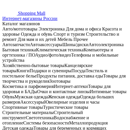
Shopping
Mall
Интернет-магазины России
Каталог магазинов
Авто/мототовары
Электроника
Для дома и офиса
Красота и
здоровье
Одежда и обувь
Спорт и туризм
Строительство и
ремонт
Для мам и их детей
Мебель
Прочее
Автозапчасти
Автоаксессуары
Шины/диски
Автоэлектроника
Бытовая техника
Климатическая техника
Компьютеры и
оргтехника / ПО
Аудио/фото/видео
Телефоны и мобильные
устройства
Хозяйственно-бытовые товары
Канцелярские
товары
Книги
Подарки и сувениры
Посуда
Текстиль и
постельное белье
Продукты питания, доставка еды
Товары для
творчества и рукоделия
Зоотовары
Косметика и парфюмерия
Интернет-аптеки
Товары для
здоровья и БАДы
Очки и контактные линзы
Интимные товары
Обувь
Мужская одежда
Женская одежда
Одежда больших
размеров
Аксессуары
Ювелирные изделия и часы
Спортивные товары
Туристические товары
Строительные материалы
Строительный
инструмент
Светотехника
Водоснабжение и
отопление
Системы безопасности
Металлопродукция
Детская одежда
Товары для беременных и кормящих