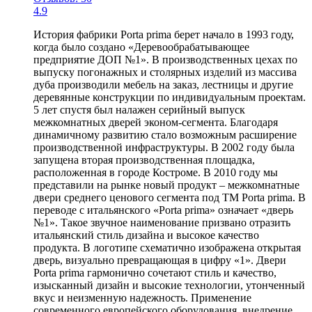
4.9
История фабрики Porta prima берет начало в 1993 году,
когда было создано «Деревообрабатывающее
предприятие ДОП №1». В производственных цехах по
выпуску погонажных и столярных изделий из массива
дуба производили мебель на заказ, лестницы и другие
деревянные конструкции по индивидуальным проектам.
5 лет спустя был налажен серийный выпуск
межкомнатных дверей эконом-сегмента. Благодаря
динамичному развитию стало возможным расширение
производственной инфраструктуры. В 2002 году была
запущена вторая производственная площадка,
расположенная в городе Костроме. В 2010 году мы
представили на рынке новый продукт – межкомнатные
двери среднего ценового сегмента под ТМ Porta prima. В
переводе с итальянского «Porta prima» означает «дверь
№1». Такое звучное наименование призвано отразить
итальянский стиль дизайна и высокое качество
продукта. В логотипе схематично изображена открытая
дверь, визуально превращающая в цифру «1». Двери
Porta prima гармонично сочетают стиль и качество,
изысканный дизайн и высокие технологии, утонченный
вкус и неизменную надежность. Применение
современного европейского оборудования, внедрение