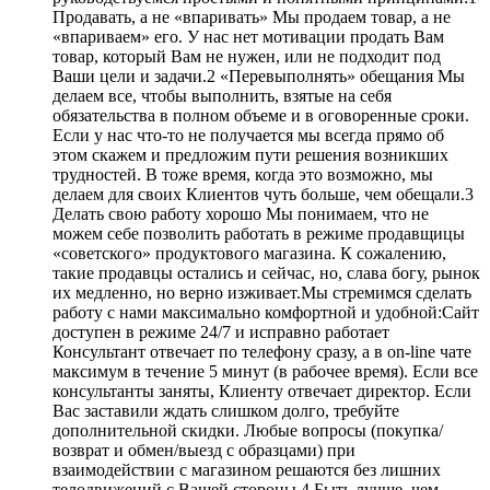
Продавать, а не «впаривать» Мы продаем товар, а не
«впариваем» его. У нас нет мотивации продать Вам
товар, который Вам не нужен, или не подходит под
Ваши цели и задачи.2 «Перевыполнять» обещания Мы
делаем все, чтобы выполнить, взятые на себя
обязательства в полном объеме и в оговоренные сроки.
Если у нас что-то не получается мы всегда прямо об
этом скажем и предложим пути решения возникших
трудностей. В тоже время, когда это возможно, мы
делаем для своих Клиентов чуть больше, чем обещали.3
Делать свою работу хорошо Мы понимаем, что не
можем себе позволить работать в режиме продавщицы
«советского» продуктового магазина. К сожалению,
такие продавцы остались и сейчас, но, слава богу, рынок
их медленно, но верно изживает.Мы стремимся сделать
работу с нами максимально комфортной и удобной:Сайт
доступен в режиме 24/7 и исправно работает
Консультант отвечает по телефону сразу, а в on-line чате
максимум в течение 5 минут (в рабочее время). Если все
консультанты заняты, Клиенту отвечает директор. Если
Вас заставили ждать слишком долго, требуйте
дополнительной скидки. Любые вопросы (покупка/
возврат и обмен/выезд с образцами) при
взаимодействии с магазином решаются без лишних
телодвижений с Вашей стороны 4 Быть лучше, чем