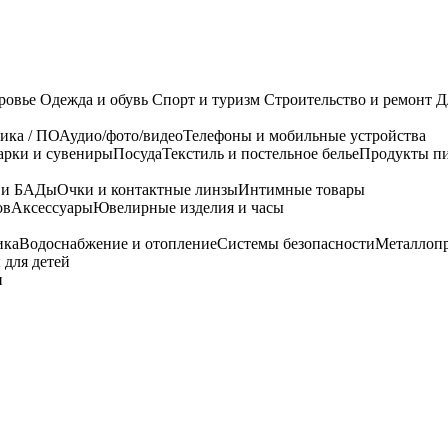
ровье
Одежда и обувь
Спорт и туризм
Строительство и ремонт
Д
ика / ПО
Аудио/фото/видео
Телефоны и мобильные устройства
арки и сувениры
Посуда
Текстиль и постельное белье
Продукты пи
я и БАДы
Очки и контактные линзы
Интимные товары
ов
Аксессуары
Ювелирные изделия и часы
ика
Водоснабжение и отопление
Системы безопасности
Металлоп
 для детей
и