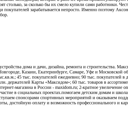
т столько, за сколько бы их смело купили сами работники. Чест
и покупателей зарабатывается непросто. Именно поэтому Аксо
бор.
устройства дома и дачи, дизайна, ремонта и строительства. Макс
овгороде, Казани, Екатеринбурге, Самаре, Уфе и Московской обл
тыс.кв.м.; 45 тыс. покупателей ежедневно; 90 тыс. покупателей 
 млн. держателей Карты «Максидом»; 60 тыс. товаров в ассортим
нтернет-магазина в России - maxidom.ru; 2-кратное увеличение 
частие в социальных проектах.помогаем детским домам и школа
ступаем спонсорами спортивных мероприятий и оказываем под
ты, достойную оплату и возможность профессионального и карье