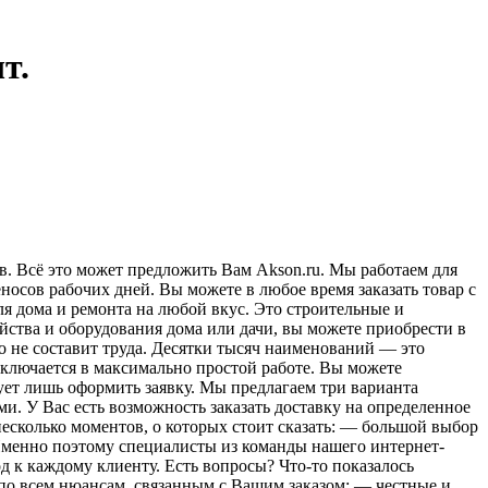
т.
. Всё это может предложить Вам Akson.ru. Мы работаем для
носов рабочих дней. Вы можете в любое время заказать товар с
ля дома и ремонта на любой вкус. Это строительные и
ойства и оборудования дома или дачи, вы можете приобрести в
о не составит труда. Десятки тысяч наименований — это
аключается в максимально простой работе. Вы можете
ует лишь оформить заявку. Мы предлагаем три варианта
и. У Вас есть возможность заказать доставку на определенное
несколько моментов, о которых стоит сказать: — большой выбор
 Именно поэтому специалисты из команды нашего интернет-
 к каждому клиенту. Есть вопросы? Что-то показалось
по всем нюансам, связанным с Вашим заказом; — честные и