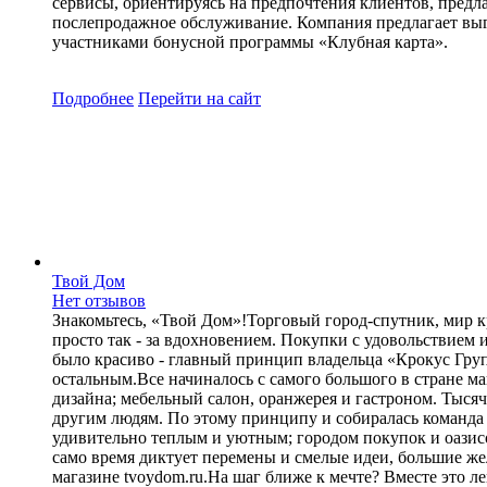
сервисы, ориентируясь на предпочтения клиентов, предла
послепродажное обслуживание. Компания предлагает выго
участниками бонусной программы «Клубная карта».
Подробнее
Перейти
на сайт
Твой Дом
Нет отзывов
Знакомьтесь, «Твой Дом»!Торговый город-спутник, мир к
просто так - за вдохновением. Покупки с удовольствием 
было красиво - главный принцип владельца «Крокус Групп
остальным.Все начиналось с самого большого в стране ма
дизайна; мебельный салон, оранжерея и гастроном. Тыся
другим людям. По этому принципу и собиралась команда 
удивительно теплым и уютным; городом покупок и оазисо
само время диктует перемены и смелые идеи, большие же
магазине tvoydom.ru.На шаг ближе к мечте? Вместе это л