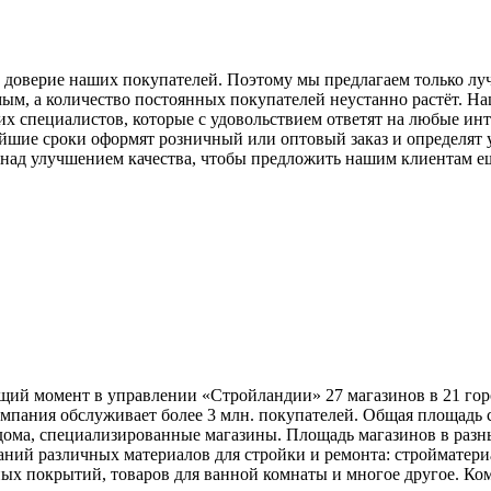
ать доверие наших покупателей. Поэтому мы предлагаем только
мым, а количество постоянных покупателей неустанно растёт. На
 специалистов, которые с удовольствием ответят на любые ин
чайшие сроки оформят розничный или оптовый заказ и определят 
ад улучшением качества, чтобы предложить нашим клиентам ещ
щий момент в управлении «Стройландии» 27 магазинов в 21 гор
мпания обслуживает более 3 млн. покупателей. Общая площадь с
дома, специализированные магазины. Площадь магазинов в разны
ий различных материалов для стройки и ремонта: стройматериал
ных покрытий, товаров для ванной комнаты и многое другое. Ко