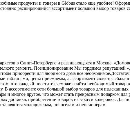
юбимые продукты и товары в Globus стало еще удобнее! Оформит
остоянно расширяющийся ассортимент большой выбор товаров со
аркетов в Санкт-Петербурге и развивающаяся в Москве. «Домов
и мелкого ремонта. Позиционирование Мы гордимся репутацией 
 чтобы приобрести для любимого дома все необходимое.Достаточн
и таблицами, цены приемлемы, а ассортимент является сбалан
азом, что каждый посетитель сможет найти необходимый товар 
у. В ассортименте сети большой выбор товаров для изысканных
ары и многое другое, что может стать прекрасным подарком для 
рых доставка, приобретение товаров на заказ и колеровка. Для
оставляются молодоженам, новоселам и пенсионерам.