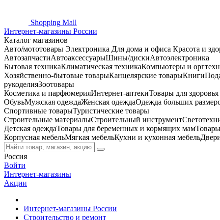
Shopping
Mall
Интернет-магазины России
Каталог магазинов
Авто/мототовары
Электроника
Для дома и офиса
Красота и здо
Автозапчасти
Автоаксессуары
Шины/диски
Автоэлектроника
Бытовая техника
Климатическая техника
Компьютеры и оргтехн
Хозяйственно-бытовые товары
Канцелярские товары
Книги
Под
рукоделия
Зоотовары
Косметика и парфюмерия
Интернет-аптеки
Товары для здоровь
Обувь
Мужская одежда
Женская одежда
Одежда больших размер
Спортивные товары
Туристические товары
Строительные материалы
Строительный инструмент
Светотехн
Детская одежда
Товары для беременных и кормящих мам
Товары
Корпусная мебель
Мягкая мебель
Кухни и кухонная мебель
Двер
Россия
Войти
Интернет-магазины
Акции
Интернет-магазины России
Строительство и ремонт