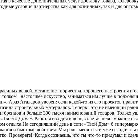
гая в качестве дополнительных услуг доставку товара, колеровк
дные условия партнерства как для розничных, так и для оптовы
расивых вещей, мегаполис творчества, хорошего настроения и о
и толком - настоящее искусство, заниматься им лучше в подходя
». Араз Агаларов уверен: если какой-то из его проектов нравитс
газина строительных материалов. Теперь - это не имеющий равн
чи брендов и больше 300 тысяч наименований товаров. Только 
«Твоего Дома». Работая изо дня в день, сочетая невозможное с
м отдыха.На сегодняшний день в сети «Твой Дом» 6 гипермаркето
лания и быстрые действия. Мы рады меняться и уже сегодня ст
егко. Проверьте!«Когда осознаешь, что ты что-то придумал и сд