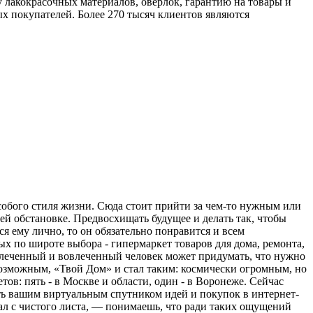
у лакокрасочных материалов, оверлок, гарантию на товары и
х покупателей. Более 270 тысяч клиентов являются
собого стиля жизни. Сюда стоит прийти за чем-то нужным или
щей обстановке. Предвосхищать будущее и делать так, чтобы
я ему лично, то он обязательно понравится и всем
ых по широте выбора - гипермаркет товаров для дома, ремонта,
увлеченный и вовлеченный человек может придумать, что нужно
 возможным, «Твой Дом» и стал таким: космически огромным, но
в: пять - в Москве и области, один - в Воронеже. Сейчас
ать вашим виртуальным спутником идей и покупок в интернет-
елал с чистого листа, — понимаешь, что ради таких ощущений