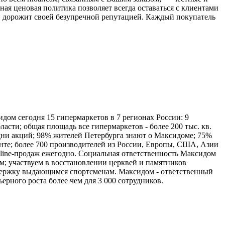
ная ценовая политика позволяет всегда оставаться с клиентами
н дорожит своей безупречной репутацией. Каждый покупатель
идом сегодня 15 гипермаркетов в 7 регионах России: 9
асти; общая площадь все гипермаркетов - более 200 тыс. кв.
в дни акций; 98% жителей Петербурга знают о Максидоме; 75%
енте; более 700 производителей из России, Европы, США, Азии
online-продаж ежегодно. Социальная ответственность Максидом
м; участвуем в восстановлении церквей и памятников
держку выдающимся спортсменам. Максидом - ответственный
рного роста более чем для 3 000 сотрудников.