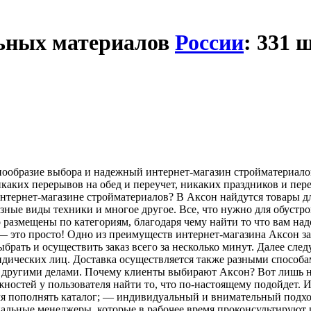
ьных материалов
России
: 331 ш
нообразие выбора и надежный интернет-магазин стройматериалов
икаких перерывов на обед и переучет, никаких праздников и пере
 интернет-магазине стройматериалов? В Аксон найдутся товары д
зные виды техники и многое другое. Все, что нужно для обустр
 размещены по категориям, благодаря чему найти то что вам над
— это просто! Одно из преимуществ интернет-магазина Аксон з
рать и осуществить заказ всего за несколько минут. Далее след
дических лиц. Доставка осуществляется также разными способам
ято другими делами. Почему клиенты выбирают Аксон? Вот лишь 
жностей у пользователя найти то, что по-настоящему подойдет.
мя пополнять каталог; — индивидуальный и внимательный подход
альные менеджеры, которые в рабочее время проконсультируют 