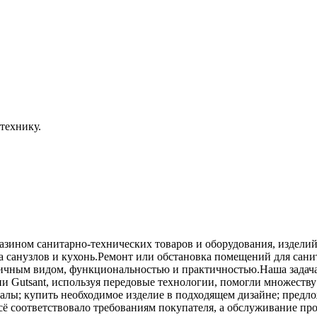
технику.
азином санитарно-технических товаров и оборудования, изделий
тва санузлов и кухонь.Ремонт или обстановка помещений для са
ичным видом, функциональностью и практичностью.Наша задача 
 Gutsant, используя передовые технологии, помогли множеству 
алы; купить необходимое изделие в подходящем дизайне; предлож
всё соответствовало требованиям покупателя, а обслуживание пр