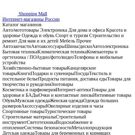
Shopping
Mall
Интернет-магазины России
Каталог магазинов
Авто/мототовары
Электроника
Для дома и офиса
Красота и
здоровье
Одежда и обувь
Спорт и туризм
Строительство и
ремонт
Для мам и их детей
Мебель
Прочее
Автозапчасти
Автоаксессуары
Шины/диски
Автоэлектроника
Бытовая техника
Климатическая техника
Компьютеры и
оргтехника / ПО
Аудио/фото/видео
Телефоны и мобильные
устройства
Хозяйственно-бытовые товары
Канцелярские
товары
Книги
Подарки и сувениры
Посуда
Текстиль и
постельное белье
Продукты питания, доставка еды
Товары для
творчества и рукоделия
Зоотовары
Косметика и парфюмерия
Интернет-аптеки
Товары для
здоровья и БАДы
Очки и контактные линзы
Интимные товары
Обувь
Мужская одежда
Женская одежда
Одежда больших
размеров
Аксессуары
Ювелирные изделия и часы
Спортивные товары
Туристические товары
Строительные материалы
Строительный
инструмент
Светотехника
Водоснабжение и
отопление
Системы безопасности
Металлопродукция
Детская одежда
Товары для беременных и кормящих