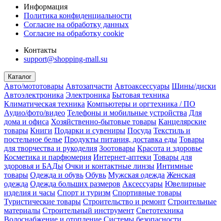
Информация
Политика конфиденциальности
Согласие на обработку данных
Согласие на обработку cookie
Контакты
support@shopping-mall.su
Каталог
Авто/мототовары
Автозапчасти
Автоаксессуары
Шины/диски
Автоэлектроника
Электроника
Бытовая техника
Климатическая техника
Компьютеры и оргтехника / ПО
Аудио/фото/видео
Телефоны и мобильные устройства
Для
дома и офиса
Хозяйственно-бытовые товары
Канцелярские
товары
Книги
Подарки и сувениры
Посуда
Текстиль и
постельное белье
Продукты питания, доставка еды
Товары
для творчества и рукоделия
Зоотовары
Красота и здоровье
Косметика и парфюмерия
Интернет-аптеки
Товары для
здоровья и БАДы
Очки и контактные линзы
Интимные
товары
Одежда и обувь
Обувь
Мужская одежда
Женская
одежда
Одежда больших размеров
Аксессуары
Ювелирные
изделия и часы
Спорт и туризм
Спортивные товары
Туристические товары
Строительство и ремонт
Строительные
материалы
Строительный инструмент
Светотехника
Водоснабжение и отопление
Системы безопасности