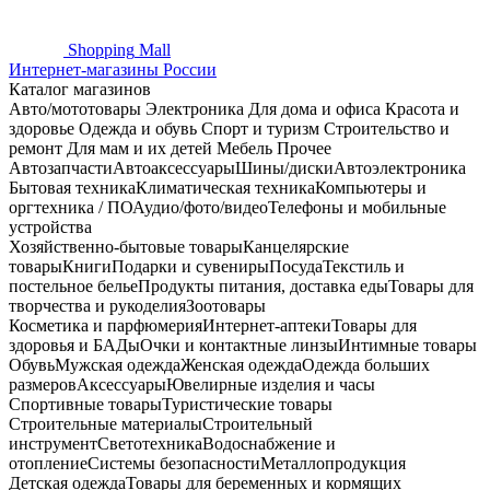
Shopping
Mall
Интернет-магазины России
Каталог магазинов
Авто/мототовары
Электроника
Для дома и офиса
Красота и
здоровье
Одежда и обувь
Спорт и туризм
Строительство и
ремонт
Для мам и их детей
Мебель
Прочее
Автозапчасти
Автоаксессуары
Шины/диски
Автоэлектроника
Бытовая техника
Климатическая техника
Компьютеры и
оргтехника / ПО
Аудио/фото/видео
Телефоны и мобильные
устройства
Хозяйственно-бытовые товары
Канцелярские
товары
Книги
Подарки и сувениры
Посуда
Текстиль и
постельное белье
Продукты питания, доставка еды
Товары для
творчества и рукоделия
Зоотовары
Косметика и парфюмерия
Интернет-аптеки
Товары для
здоровья и БАДы
Очки и контактные линзы
Интимные товары
Обувь
Мужская одежда
Женская одежда
Одежда больших
размеров
Аксессуары
Ювелирные изделия и часы
Спортивные товары
Туристические товары
Строительные материалы
Строительный
инструмент
Светотехника
Водоснабжение и
отопление
Системы безопасности
Металлопродукция
Детская одежда
Товары для беременных и кормящих