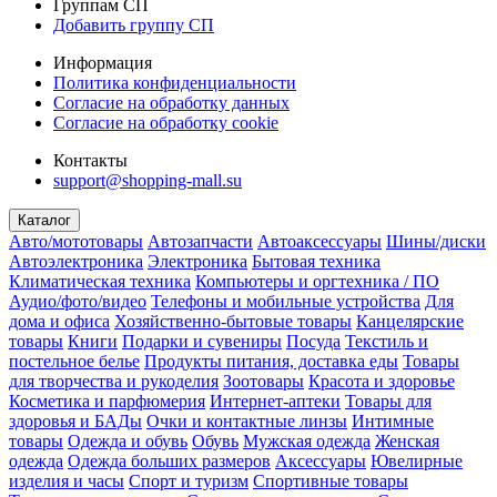
Группам СП
Добавить группу СП
Информация
Политика конфиденциальности
Согласие на обработку данных
Согласие на обработку cookie
Контакты
support@shopping-mall.su
Каталог
Авто/мототовары
Автозапчасти
Автоаксессуары
Шины/диски
Автоэлектроника
Электроника
Бытовая техника
Климатическая техника
Компьютеры и оргтехника / ПО
Аудио/фото/видео
Телефоны и мобильные устройства
Для
дома и офиса
Хозяйственно-бытовые товары
Канцелярские
товары
Книги
Подарки и сувениры
Посуда
Текстиль и
постельное белье
Продукты питания, доставка еды
Товары
для творчества и рукоделия
Зоотовары
Красота и здоровье
Косметика и парфюмерия
Интернет-аптеки
Товары для
здоровья и БАДы
Очки и контактные линзы
Интимные
товары
Одежда и обувь
Обувь
Мужская одежда
Женская
одежда
Одежда больших размеров
Аксессуары
Ювелирные
изделия и часы
Спорт и туризм
Спортивные товары