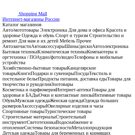
Shopping
Mall
Интернет-магазины России
Каталог магазинов
Авто/мототовары
Электроника
Для дома и офиса
Красота и
здоровье
Одежда и обувь
Спорт и туризм
Строительство и
ремонт
Для мам и их детей
Мебель
Прочее
Автозапчасти
Автоаксессуары
Шины/диски
Автоэлектроника
Бытовая техника
Климатическая техника
Компьютеры и
оргтехника / ПО
Аудио/фото/видео
Телефоны и мобильные
устройства
Хозяйственно-бытовые товары
Канцелярские
товары
Книги
Подарки и сувениры
Посуда
Текстиль и
постельное белье
Продукты питания, доставка еды
Товары для
творчества и рукоделия
Зоотовары
Косметика и парфюмерия
Интернет-аптеки
Товары для
здоровья и БАДы
Очки и контактные линзы
Интимные товары
Обувь
Мужская одежда
Женская одежда
Одежда больших
размеров
Аксессуары
Ювелирные изделия и часы
Спортивные товары
Туристические товары
Строительные материалы
Строительный
инструмент
Светотехника
Водоснабжение и
отопление
Системы безопасности
Металлопродукция
Детская одежда
Товары для беременных и кормящих