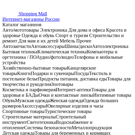
Shopping
Mall
Интернет-магазины России
Каталог магазинов
Авто/мототовары
Электроника
Для дома и офиса
Красота и
здоровье
Одежда и обувь
Спорт и туризм
Строительство и
ремонт
Для мам и их детей
Мебель
Прочее
Автозапчасти
Автоаксессуары
Шины/диски
Автоэлектроника
Бытовая техника
Климатическая техника
Компьютеры и
оргтехника / ПО
Аудио/фото/видео
Телефоны и мобильные
устройства
Хозяйственно-бытовые товары
Канцелярские
товары
Книги
Подарки и сувениры
Посуда
Текстиль и
постельное белье
Продукты питания, доставка еды
Товары для
творчества и рукоделия
Зоотовары
Косметика и парфюмерия
Интернет-аптеки
Товары для
здоровья и БАДы
Очки и контактные линзы
Интимные товары
Обувь
Мужская одежда
Женская одежда
Одежда больших
размеров
Аксессуары
Ювелирные изделия и часы
Спортивные товары
Туристические товары
Строительные материалы
Строительный
инструмент
Светотехника
Водоснабжение и
отопление
Системы безопасности
Металлопродукция
Детская одежда
Товары для беременных и кормящих