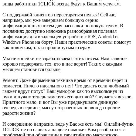
виды работники 1CLICK всегда будут к Вашим услугам.
С поддержкой клиентов перестараться нельзя! Сейчас,
например, мы уже завершаем большую серию
информационных писем для рассылки по покупателям. В
посланиях доступно изложена разнообразная полезная
информация для владельцев устройств с iOS, Android и
Windows Phone на борту. Наши практические советы помогут
как новичкам, так и продвинутым юзерам.
Мы не копейки не зарабатываем с этих писем. Нам главное
хорошо поддержать тех, кто в нас верит! Таких с каждым
месяцем становится больше.
Ремонт. Даже фирменная техника время от времени берёт и
ломается. Ничего идеального нет! Что делать если любимый
гаджет вдруг потух? Ваш умнофон как-то выскользнул из
руки и нужно теперь заменять его дисплей? Случается всякое.
Приятного мало, и вот Вы уже предвкушаете длинную
очередь в сервисе, массу потраченных нервов да прочие
радости жизни?
И совершенно напрасно, ведь у Вас же есть мы! Онлайн-бутик
1CLICK не на словах а на деле поможет Вам разобраться с
проблемой при обращении в гарантийную мастерскую.