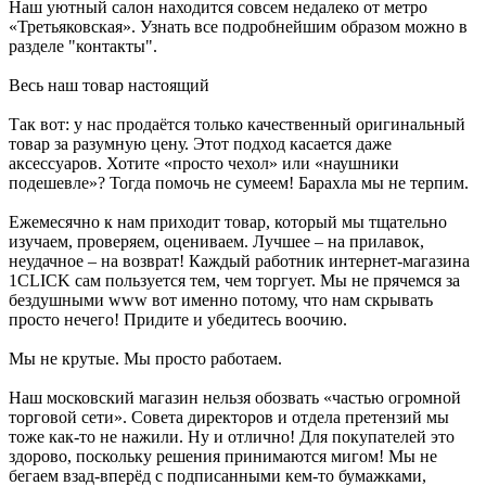
Наш уютный салон находится совсем недалеко от метро
«Третьяковская». Узнать все подробнейшим образом можно в
разделе "контакты".
Весь наш товар настоящий
Так вот: у нас продаётся только качественный оригинальный
товар за разумную цену. Этот подход касается даже
аксессуаров. Хотите «просто чехол» или «наушники
подешевле»? Тогда помочь не сумеем! Барахла мы не терпим.
Ежемесячно к нам приходит товар, который мы тщательно
изучаем, проверяем, оцениваем. Лучшее – на прилавок,
неудачное – на возврат! Каждый работник интернет-магазина
1CLICK сам пользуется тем, чем торгует. Мы не прячемся за
бездушными www вот именно потому, что нам скрывать
просто нечего! Придите и убедитесь воочию.
Мы не крутые. Мы просто работаем.
Наш московский магазин нельзя обозвать «частью огромной
торговой сети». Совета директоров и отдела претензий мы
тоже как-то не нажили. Ну и отлично! Для покупателей это
здорово, поскольку решения принимаются мигом! Мы не
бегаем взад-вперёд с подписанными кем-то бумажками,