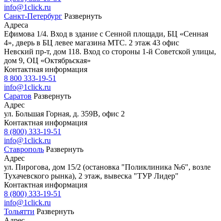
info@1click.ru
Санкт-Петербург
Развернуть
Адреса
Ефимова 1/4. Вход в здание с Сенной площади, БЦ «Сенная
4», дверь в БЦ левее магазина МТС. 2 этаж 43 офис
Невский пр-т, дом 118. Вход со стороны 1-й Советской улицы,
дом 9, ОЦ «Октябрьская»
Контактная информация
8 800 333-19-51
info@1click.ru
Саратов
Развернуть
Адрес
ул. Большая Горная, д. 359В, офис 2
Контактная информация
8 (800) 333-19-51
info@1click.ru
Ставрополь
Развернуть
Адрес
ул. Пирогова, дом 15/2 (остановка "Поликлиника №6", возле
Тухачевского рынка), 2 этаж, вывеска "ТУР Лидер"
Контактная информация
8 (800) 333-19-51
info@1click.ru
Тольятти
Развернуть
Адрес