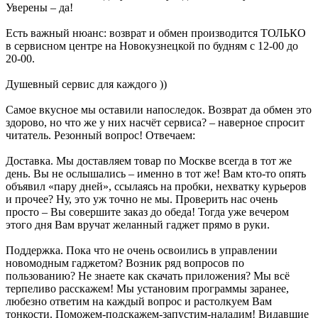
Уверены – да!
Есть важный нюанс: возврат и обмен производится ТОЛЬКО
в сервисном центре на Новокузнецкой по будням с 12-00 до
20-00.
Душевный сервис для каждого ))
Самое вкусное мы оставили напоследок. Возврат да обмен это
здорово, но что же у них насчёт сервиса? – наверное спросит
читатель. Резонный вопрос! Отвечаем:
Доставка. Мы доставляем товар по Москве всегда в тот же
день. Вы не ослышались – именно в тот же! Вам кто-то опять
объявил «пару дней», ссылаясь на пробки, нехватку курьеров
и прочее? Ну, это уж точно не мы. Проверить нас очень
просто – Вы совершите заказ до обеда! Тогда уже вечером
этого дня Вам вручат желанный гаджет прямо в руки.
Поддержка. Пока что не очень освоились в управлении
новомодным гаджетом? Возник ряд вопросов по
пользованию? Не знаете как скачать приложения? Мы всё
терпеливо расскажем! Мы установим программы заранее,
любезно ответим на каждый вопрос и растолкуем Вам
тонкости. Поможем-подскажем-запустим-наладим! Видавшие