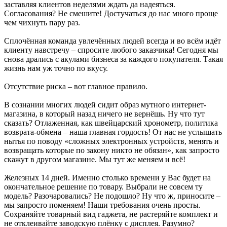
заставляя клиентов неделями ждать да надеяться.
Согласования? Не смешите! Достучаться до нас много проще
чем чихнуть пару раз.
Сплочённая команда увлечённых людей всегда и во всём идёт
клиенту навстречу – спросите любого заказчика! Сегодня мы
снова дрались с акулами бизнеса за каждого покупателя. Такая
жизнь нам уж точно по вкусу.
Отсутствие риска – вот главное правило.
В сознании многих людей сидит образ мутного интернет-
магазина, в который назад ничего не вернёшь. Ну что тут
сказать? Отлаженная, как швейцарский хронометр, политика
возврата-обмена – наша главная гордость! От нас не услышать
нытья по поводу «сложных электронных устройств, менять и
возвращать которые по закону никто не обязан», как запросто
скажут в другом магазине. Мы тут же меняем и всё!
Железных 14 дней. Именно столько времени у Вас будет на
окончательное решение по товару. Выбрали не совсем ту
модель? Разочаровались? Не подошло? Ну что ж, приносите –
мы запросто поменяем! Наши требования очень просты.
Сохраняйте товарный вид гаджета, не растеряйте комплект и
не отклеивайте заводскую плёнку с дисплея. Разумно?