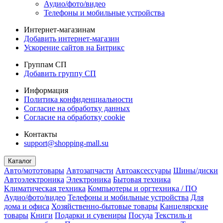
Аудио/фото/видео
Телефоны и мобильные устройства
Интернет-магазинам
Добавить интернет-магазин
Ускорение сайтов на Битрикс
Группам СП
Добавить группу СП
Информация
Политика конфиденциальности
Согласие на обработку данных
Согласие на обработку cookie
Контакты
support@shopping-mall.su
Каталог
Авто/мототовары
Автозапчасти
Автоаксессуары
Шины/диски
Автоэлектроника
Электроника
Бытовая техника
Климатическая техника
Компьютеры и оргтехника / ПО
Аудио/фото/видео
Телефоны и мобильные устройства
Для
дома и офиса
Хозяйственно-бытовые товары
Канцелярские
товары
Книги
Подарки и сувениры
Посуда
Текстиль и