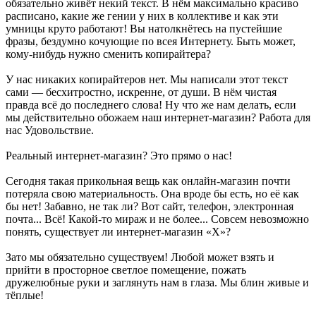
обязательно живёт некий текст. В нём максимально красиво
расписано, какие же гении у них в коллективе и как эти
умницы круто работают! Вы натолкнётесь на пустейшие
фразы, бездумно кочующие по всея Интернету. Быть может,
кому-нибудь нужно сменить копирайтера?
У нас никаких копирайтеров нет. Мы написали этот текст
сами — бесхитростно, искренне, от души. В нём чистая
правда всё до последнего слова! Ну что же нам делать, если
мы действительно обожаем наш интернет-магазин? Работа для
нас Удовольствие.
Реальный интернет-магазин? Это прямо о нас!
Сегодня такая прикольная вещь как онлайн-магазин почти
потеряла свою материальность. Она вроде бы есть, но её как
бы нет! Забавно, не так ли? Вот сайт, телефон, электронная
почта... Всё! Какой-то мираж и не более... Совсем невозможно
понять, существует ли интернет-магазин «Х»?
Зато мы обязательно существуем! Любой может взять и
прийти в просторное светлое помещение, пожать
дружелюбные руки и заглянуть нам в глаза. Мы блин живые и
тёплые!