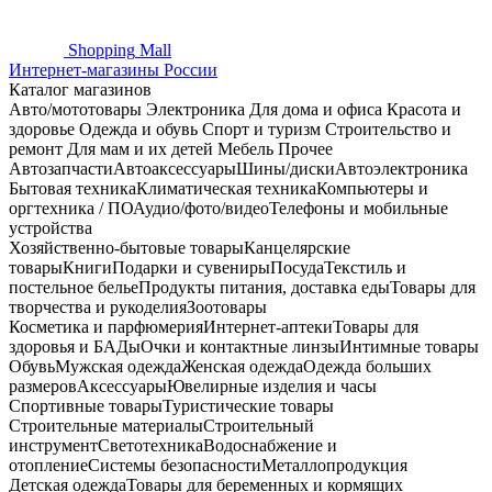
Shopping
Mall
Интернет-магазины России
Каталог магазинов
Авто/мототовары
Электроника
Для дома и офиса
Красота и
здоровье
Одежда и обувь
Спорт и туризм
Строительство и
ремонт
Для мам и их детей
Мебель
Прочее
Автозапчасти
Автоаксессуары
Шины/диски
Автоэлектроника
Бытовая техника
Климатическая техника
Компьютеры и
оргтехника / ПО
Аудио/фото/видео
Телефоны и мобильные
устройства
Хозяйственно-бытовые товары
Канцелярские
товары
Книги
Подарки и сувениры
Посуда
Текстиль и
постельное белье
Продукты питания, доставка еды
Товары для
творчества и рукоделия
Зоотовары
Косметика и парфюмерия
Интернет-аптеки
Товары для
здоровья и БАДы
Очки и контактные линзы
Интимные товары
Обувь
Мужская одежда
Женская одежда
Одежда больших
размеров
Аксессуары
Ювелирные изделия и часы
Спортивные товары
Туристические товары
Строительные материалы
Строительный
инструмент
Светотехника
Водоснабжение и
отопление
Системы безопасности
Металлопродукция
Детская одежда
Товары для беременных и кормящих