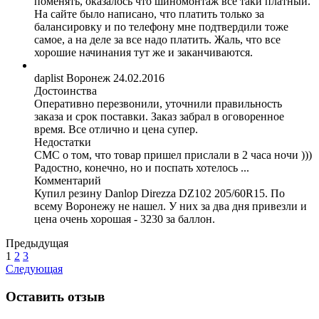
поменять, оказалось что шиномонтаж все таки платный.
На сайте было написано, что платить только за
балансировку и по телефону мне подтвердили тоже
самое, а на деле за все надо платить. Жаль, что все
хорошие начинания тут же и заканчиваются.
daplist
Воронеж
24.02.2016
Достоинства
Оперативно перезвонили, уточнили правильность
заказа и срок поставки. Заказ забрал в оговоренное
время. Все отлично и цена супер.
Недостатки
СМС о том, что товар пришел прислали в 2 часа ночи )))
Радостно, конечно, но и поспать хотелось ...
Комментарий
Купил резину Danlop Direzza DZ102 205/60R15. По
всему Воронежу не нашел. У них за два дня привезли и
цена очень хорошая - 3230 за баллон.
Предыдущая
1
2
3
Следующая
Оставить отзыв