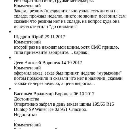
Нет обратной связи, грубые менеджеры.
Комментарий
Заказал резину (предварительно узнав есть ли она на
складе) прождал неделю, никто не звонит, позвонил сам
сказали что резины нет на складе, на вопрос куда она
исчезла ответили "до свидания".
Щедрин Юрий
29.11.2017
Комментарий
второй раз не находят мои шины, хотя СМС пришло,
типа приезжайте-забирайте.... бардак!
Деев Алексей
Воронеж
14.10.2017
Комментарий
оформил заказ, заказ был принят, неделю "мурыжили"
потом позвонили и сказали что нет в наличии, сказали
закажите через неделю, а цена выросла...
Васильев Владимир
Воронеж
06.10.2017
Достоинства
Оперативно забрал в день заказа шины 195/65 R15
Dunlop SP Winter Ice 02 95T Спасибо!
Недостатки
-
Комментарий