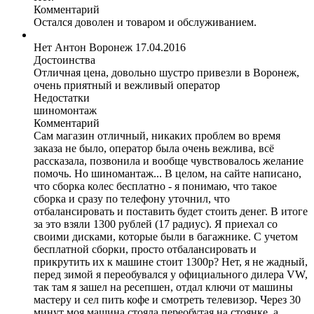
Комментарий
Остался доволен и товаром и обслуживанием.
Нет Антон
Воронеж
17.04.2016
Достоинства
Отличная цена, довольно шустро привезли в Воронеж,
очень приятный и вежливый оператор
Недостатки
шиномонтаж
Комментарий
Сам магазин отличный, никаких проблем во время
заказа не было, оператор была очень вежлива, всё
рассказала, позвонила и вообще чувствовалось желание
помочь. Но шиномантаж... В целом, на сайте написано,
что сборка колес бесплатно - я понимаю, что такое
сборка и сразу по телефону уточнил, что
отбалансировать и поставить будет стоить денег. В итоге
за это взяли 1300 рублей (17 радиус). Я приехал со
своими дисками, которые были в багажнике. С учетом
бесплатной сборки, просто отбалансировать и
прикрутить их к машине стоит 1300р? Нет, я не жадный,
перед зимой я переобувался у официального дилера VW,
так там я зашел на ресепшен, отдал ключи от машины
мастеру и сел пить кофе и смотреть телевизор. Через 30
минут моя машина стояла переобутая на стоянке, а