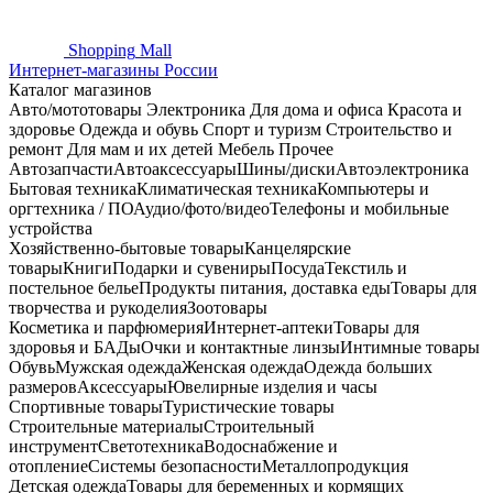
Shopping
Mall
Интернет-магазины России
Каталог магазинов
Авто/мототовары
Электроника
Для дома и офиса
Красота и
здоровье
Одежда и обувь
Спорт и туризм
Строительство и
ремонт
Для мам и их детей
Мебель
Прочее
Автозапчасти
Автоаксессуары
Шины/диски
Автоэлектроника
Бытовая техника
Климатическая техника
Компьютеры и
оргтехника / ПО
Аудио/фото/видео
Телефоны и мобильные
устройства
Хозяйственно-бытовые товары
Канцелярские
товары
Книги
Подарки и сувениры
Посуда
Текстиль и
постельное белье
Продукты питания, доставка еды
Товары для
творчества и рукоделия
Зоотовары
Косметика и парфюмерия
Интернет-аптеки
Товары для
здоровья и БАДы
Очки и контактные линзы
Интимные товары
Обувь
Мужская одежда
Женская одежда
Одежда больших
размеров
Аксессуары
Ювелирные изделия и часы
Спортивные товары
Туристические товары
Строительные материалы
Строительный
инструмент
Светотехника
Водоснабжение и
отопление
Системы безопасности
Металлопродукция
Детская одежда
Товары для беременных и кормящих