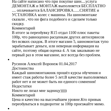
На сайте написано что при покупке шин....услуга
ДЕМОНТАЖ и МОНТАЖ выполняется БЕСПЛАТНО
.... оплачивается БАЛАНСИРОВКА......СНЯТИЕ и
УСТАНОВКА колес с машины. На шиномонтаже
сказали , что ни фига подобного и сделаем только
скидку.
Комментарий
В итоге за переобувку R15 отдал 1100 плюс пакеты
100р, что равноценно расценкам других автосервисов
без всяких скидок. В итоге магазин 5, шиномонтаж тупо
зарабатывает деньги, или неверная информация на
сайте, поэтому общая оценка 4. А так заказываю не
первый раз в этом магазине, все всегда без проблем.
Русинов Алексей
Воронеж
01.04.2017
Достоинства
Каждый шиномонтажник прошёл курсы обучения и
имеет стаж работы более 5 лет.В качестве выполняемых
работ нет и не может быть ни единого сомнения!
Недостатки
Никто не лизал мне задницу)))))
Комментарий
Цена и качество на высочайшем уровне.Кто привык
переобуваться в подворотне за 100р проезжайте мимо.