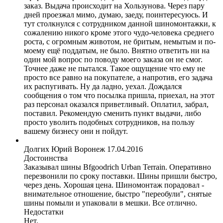
заказ. Выдача происходит на Хользунова. Через пару
дней проезжал мимо, думаю, заеду, поинтересуюсь. И
тут столкнулся с сотрудником данной шиномонтажки, к
сожалению никого кроме этого чудо-человека среднего
роста, с огромным животом, не бритым, немытым и по-
моему ещё поддатым, не было. Внятно ответить ни на
один мой вопрос по поводу моего заказа он не смог.
Точнее даже не пытался. Такое ощущение что ему не
просто все равно на покупателе, а напротив, его задача
их распугивать. Ну да ладно, уехал. Дождался
сообщения о том что посылка пришла, приехал, на этот
раз персонал оказался приветливый. Оплатил, забрал,
поставил. Рекомендую сменить пункт выдачи, либо
просто уволить подобных сотрудников, на пользу
вашему бизнесу они н пойдут.
Долгих Юрий
Воронеж
17.04.2016
Достоинства
Заказывал шины Bfgoodrich Urban Terrain. Оперативно
перезвонили по сроку поставки. Шины пришли быстро,
через день. Хорошая цена. Шиномонтаж порадовал -
внимательное отношение, быстро "переобули", снятые
шины помыли и упаковали в мешки. Все отлично.
Недостатки
Нет.