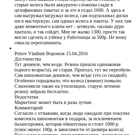
старые колеса были аккуратно сложены сзади в
целофановых пакетах и за это я отдал 1600. А здесь я
сам выгружал/загружал колеса, сам подтаскивал диски
им в мастерскую, сам одевал колеса в пакеты. У них там
даже моментного ключа нет - затянули, сколько дури
хватило, и так сойдет. Мне не жалко 1300, просто так
могли сделать и узбеки у Работницы за 500р. Не вижу
смысла переплачивать.
Petrov Vladimir
Воронеж
15.04.2016
Достоинства
Тут дешевле, чем везде. Резина пришла одинаковая
(одного возраста), не старая. Приехал, тут же переобули.
Сам шиномонтаж дешевле, чем везде (это со скидкой).
Особенно порадовало, что колеса (зимние) помыли.
Сэкономили также на утилизации, старую летнюю
резину забрали бесплатно.
Недостатки
Маркетинг может быть в разы лучше.
Комментарий
Согласен с отзывами, когда люди ожидали при покупке
комплекта шиномонтаж в подарок, за исключением
балансировки, которая обязательна и стоит 1000 р.
(плюс-минус 100р. в зависимости от размера колеса).
Пока ждал в очереди, люди возмущались, поскольку не