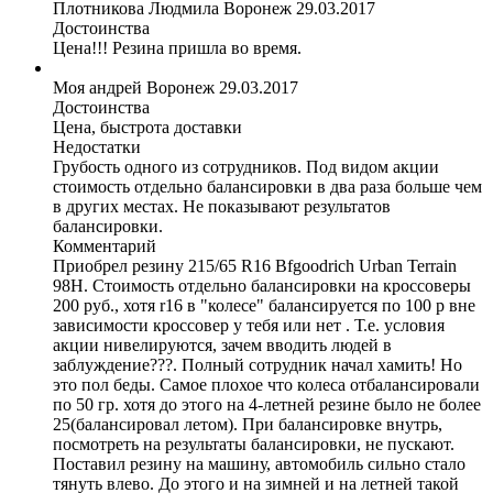
Плотникова Людмила
Воронеж
29.03.2017
Достоинства
Цена!!! Резина пришла во время.
Моя андрей
Воронеж
29.03.2017
Достоинства
Цена, быстрота доставки
Недостатки
Грубость одного из сотрудников. Под видом акции
стоимость отдельно балансировки в два раза больше чем
в других местах. Не показывают результатов
балансировки.
Комментарий
Приобрел резину 215/65 R16 Bfgoodrich Urban Terrain
98H. Стоимость отдельно балансировки на кроссоверы
200 руб., хотя r16 в "колесе" балансируется по 100 р вне
зависимости кроссовер у тебя или нет . Т.е. условия
акции нивелируются, зачем вводить людей в
заблуждение???. Полный сотрудник начал хамить! Но
это пол беды. Самое плохое что колеса отбалансировали
по 50 гр. хотя до этого на 4-летней резине было не более
25(балансировал летом). При балансировке внутрь,
посмотреть на результаты балансировки, не пускают.
Поставил резину на машину, автомобиль сильно стало
тянуть влево. До этого и на зимней и на летней такой