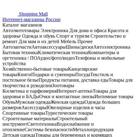
Shopping
Mall
Интернет-магазины России
Каталог магазинов
Авто/мототовары
Электроника
Для дома и офиса
Красота и
здоровье
Одежда и обувь
Спорт и туризм
Строительство и
ремонт
Для мам и их детей
Мебель
Прочее
Автозапчасти
Автоаксессуары
Шины/диски
Автоэлектроника
Бытовая техника
Климатическая техника
Компьютеры и
оргтехника / ПО
Аудио/фото/видео
Телефоны и мобильные
устройства
Хозяйственно-бытовые товары
Канцелярские
товары
Книги
Подарки и сувениры
Посуда
Текстиль и
постельное белье
Продукты питания, доставка еды
Товары для
творчества и рукоделия
Зоотовары
Косметика и парфюмерия
Интернет-аптеки
Товары для
здоровья и БАДы
Очки и контактные линзы
Интимные товары
Обувь
Мужская одежда
Женская одежда
Одежда больших
размеров
Аксессуары
Ювелирные изделия и часы
Спортивные товары
Туристические товары
Строительные материалы
Строительный
инструмент
Светотехника
Водоснабжение и
отопление
Системы безопасности
Металлопродукция
Детская одежда
Товары для беременных и кормящих