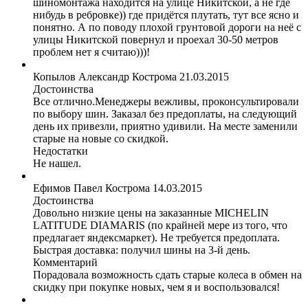
шиномонтажа находится на улице Никитской, а не где
нибудь в ребровке)) где придётся плутать, тут все ясно и
понятно. А по поводу плохой грунтовой дороги на неё с
улицы Никитской повернул и проехал 30-50 метров
проблем нет я считаю)))!
Копылов Александр
Кострома
21.03.2015
Достоинства
Все отлично.Менеджеры вежливы, проконсультировали
по выбору шин. Заказал без предоплаты, на следующий
день их привезли, приятно удивили. На месте заменили
старые на новые со скидкой.
Недостатки
Не нашел.
Ефимов Павел
Кострома
14.03.2015
Достоинства
Довольно низкие цены на заказанные MICHELIN
LATITUDE DIAMARIS (по крайней мере из того, что
предлагает яндексмаркет). Не требуется предоплата.
Быстрая доставка: получил шины на 3-й день.
Комментарий
Порадовала возможность сдать старые колеса в обмен на
скидку при покупке новых, чем я и воспользовался!