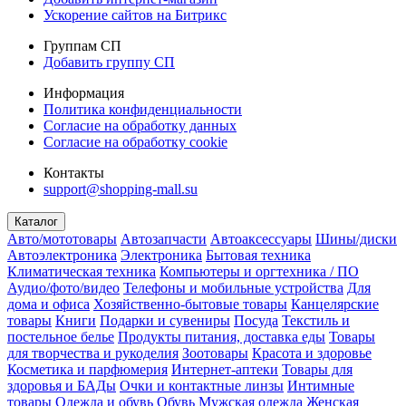
Ускорение сайтов на Битрикс
Группам СП
Добавить группу СП
Информация
Политика конфиденциальности
Согласие на обработку данных
Согласие на обработку cookie
Контакты
support@shopping-mall.su
Каталог
Авто/мототовары
Автозапчасти
Автоаксессуары
Шины/диски
Автоэлектроника
Электроника
Бытовая техника
Климатическая техника
Компьютеры и оргтехника / ПО
Аудио/фото/видео
Телефоны и мобильные устройства
Для
дома и офиса
Хозяйственно-бытовые товары
Канцелярские
товары
Книги
Подарки и сувениры
Посуда
Текстиль и
постельное белье
Продукты питания, доставка еды
Товары
для творчества и рукоделия
Зоотовары
Красота и здоровье
Косметика и парфюмерия
Интернет-аптеки
Товары для
здоровья и БАДы
Очки и контактные линзы
Интимные
товары
Одежда и обувь
Обувь
Мужская одежда
Женская