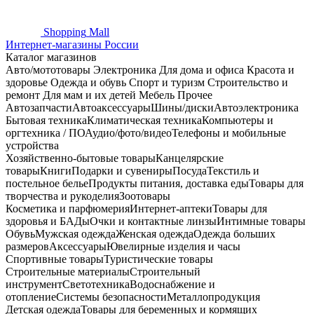
Shopping
Mall
Интернет-магазины России
Каталог магазинов
Авто/мототовары
Электроника
Для дома и офиса
Красота и
здоровье
Одежда и обувь
Спорт и туризм
Строительство и
ремонт
Для мам и их детей
Мебель
Прочее
Автозапчасти
Автоаксессуары
Шины/диски
Автоэлектроника
Бытовая техника
Климатическая техника
Компьютеры и
оргтехника / ПО
Аудио/фото/видео
Телефоны и мобильные
устройства
Хозяйственно-бытовые товары
Канцелярские
товары
Книги
Подарки и сувениры
Посуда
Текстиль и
постельное белье
Продукты питания, доставка еды
Товары для
творчества и рукоделия
Зоотовары
Косметика и парфюмерия
Интернет-аптеки
Товары для
здоровья и БАДы
Очки и контактные линзы
Интимные товары
Обувь
Мужская одежда
Женская одежда
Одежда больших
размеров
Аксессуары
Ювелирные изделия и часы
Спортивные товары
Туристические товары
Строительные материалы
Строительный
инструмент
Светотехника
Водоснабжение и
отопление
Системы безопасности
Металлопродукция
Детская одежда
Товары для беременных и кормящих