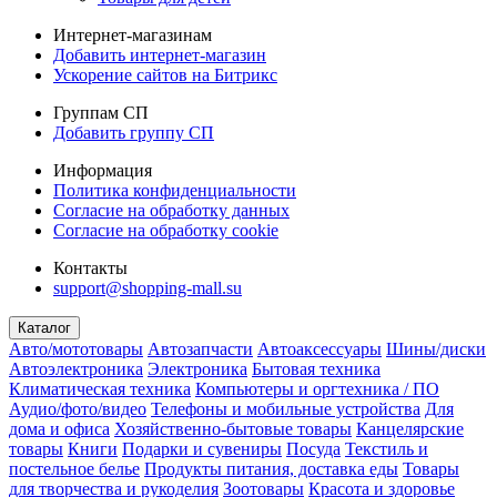
Интернет-магазинам
Добавить интернет-магазин
Ускорение сайтов на Битрикс
Группам СП
Добавить группу СП
Информация
Политика конфиденциальности
Согласие на обработку данных
Согласие на обработку cookie
Контакты
support@shopping-mall.su
Каталог
Авто/мототовары
Автозапчасти
Автоаксессуары
Шины/диски
Автоэлектроника
Электроника
Бытовая техника
Климатическая техника
Компьютеры и оргтехника / ПО
Аудио/фото/видео
Телефоны и мобильные устройства
Для
дома и офиса
Хозяйственно-бытовые товары
Канцелярские
товары
Книги
Подарки и сувениры
Посуда
Текстиль и
постельное белье
Продукты питания, доставка еды
Товары
для творчества и рукоделия
Зоотовары
Красота и здоровье