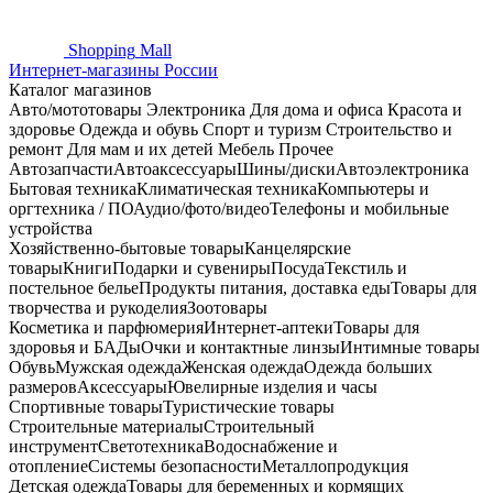
Shopping
Mall
Интернет-магазины России
Каталог магазинов
Авто/мототовары
Электроника
Для дома и офиса
Красота и
здоровье
Одежда и обувь
Спорт и туризм
Строительство и
ремонт
Для мам и их детей
Мебель
Прочее
Автозапчасти
Автоаксессуары
Шины/диски
Автоэлектроника
Бытовая техника
Климатическая техника
Компьютеры и
оргтехника / ПО
Аудио/фото/видео
Телефоны и мобильные
устройства
Хозяйственно-бытовые товары
Канцелярские
товары
Книги
Подарки и сувениры
Посуда
Текстиль и
постельное белье
Продукты питания, доставка еды
Товары для
творчества и рукоделия
Зоотовары
Косметика и парфюмерия
Интернет-аптеки
Товары для
здоровья и БАДы
Очки и контактные линзы
Интимные товары
Обувь
Мужская одежда
Женская одежда
Одежда больших
размеров
Аксессуары
Ювелирные изделия и часы
Спортивные товары
Туристические товары
Строительные материалы
Строительный
инструмент
Светотехника
Водоснабжение и
отопление
Системы безопасности
Металлопродукция
Детская одежда
Товары для беременных и кормящих