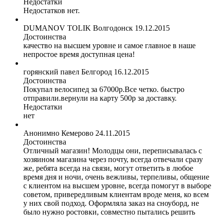
Недостатки
Недостатков нет.
DUMANOV TOLIK
Волгодонск
19.12.2015
Достоинства
качество на высшем уровне и самое главное в наше
непростое время доступная цена!
горянский павел
Белгород
16.12.2015
Достоинства
Покупал велосипед за 67000р.Все четко. быстро
отправили.вернули на карту 500р за доставку.
Недостатки
нет
Анонимно
Кемерово
24.11.2015
Достоинства
Отличный магазин! Молодцы они, переписывалась с
хозяином магазина через почту, всегда отвечали сразу
же, ребята всегда на связи, могут ответить в любое
время дня и ночи, очень вежливы, терпеливы, общение
с клиентом на высшем уровне, всегда помогут в выборе
советом, привередливым клиентам вроде меня, ко всем
у них свой подход. Оформляла заказ на сноуборд, не
было нужно ростовки, совместно пытались решить