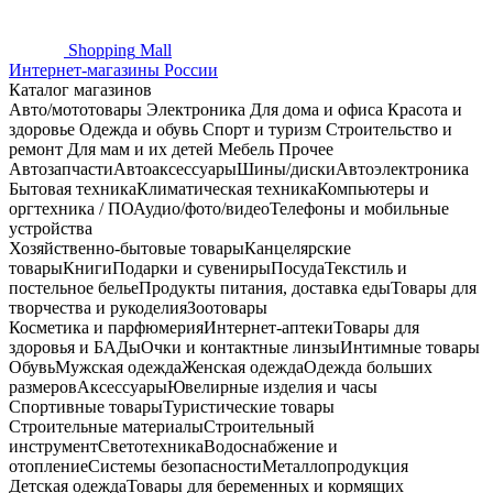
Shopping
Mall
Интернет-магазины России
Каталог магазинов
Авто/мототовары
Электроника
Для дома и офиса
Красота и
здоровье
Одежда и обувь
Спорт и туризм
Строительство и
ремонт
Для мам и их детей
Мебель
Прочее
Автозапчасти
Автоаксессуары
Шины/диски
Автоэлектроника
Бытовая техника
Климатическая техника
Компьютеры и
оргтехника / ПО
Аудио/фото/видео
Телефоны и мобильные
устройства
Хозяйственно-бытовые товары
Канцелярские
товары
Книги
Подарки и сувениры
Посуда
Текстиль и
постельное белье
Продукты питания, доставка еды
Товары для
творчества и рукоделия
Зоотовары
Косметика и парфюмерия
Интернет-аптеки
Товары для
здоровья и БАДы
Очки и контактные линзы
Интимные товары
Обувь
Мужская одежда
Женская одежда
Одежда больших
размеров
Аксессуары
Ювелирные изделия и часы
Спортивные товары
Туристические товары
Строительные материалы
Строительный
инструмент
Светотехника
Водоснабжение и
отопление
Системы безопасности
Металлопродукция
Детская одежда
Товары для беременных и кормящих