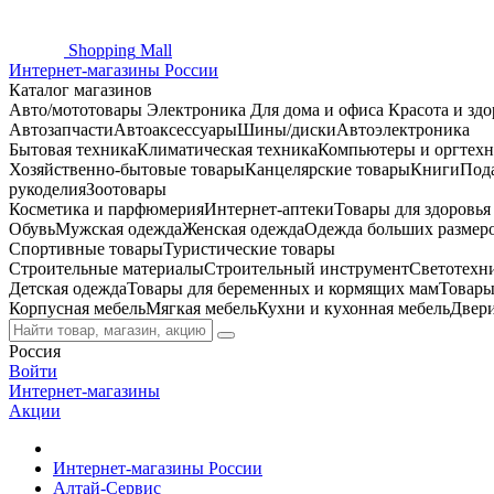
Shopping
Mall
Интернет-магазины России
Каталог магазинов
Авто/мототовары
Электроника
Для дома и офиса
Красота и здо
Автозапчасти
Автоаксессуары
Шины/диски
Автоэлектроника
Бытовая техника
Климатическая техника
Компьютеры и оргтехн
Хозяйственно-бытовые товары
Канцелярские товары
Книги
Под
рукоделия
Зоотовары
Косметика и парфюмерия
Интернет-аптеки
Товары для здоровь
Обувь
Мужская одежда
Женская одежда
Одежда больших размер
Спортивные товары
Туристические товары
Строительные материалы
Строительный инструмент
Светотехн
Детская одежда
Товары для беременных и кормящих мам
Товары
Корпусная мебель
Мягкая мебель
Кухни и кухонная мебель
Двер
Россия
Войти
Интернет-магазины
Акции
Интернет-магазины России
Алтай-Сервис