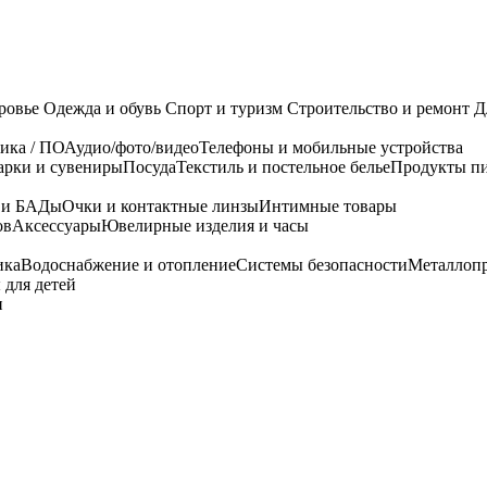
ровье
Одежда и обувь
Спорт и туризм
Строительство и ремонт
Д
ика / ПО
Аудио/фото/видео
Телефоны и мобильные устройства
арки и сувениры
Посуда
Текстиль и постельное белье
Продукты пи
я и БАДы
Очки и контактные линзы
Интимные товары
ов
Аксессуары
Ювелирные изделия и часы
ика
Водоснабжение и отопление
Системы безопасности
Металлоп
 для детей
и