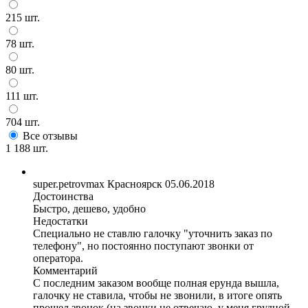
215 шт.
78 шт.
80 шт.
111 шт.
704 шт.
Все отзывы
1 188 шт.
super.petrovmax
Красноярск
05.06.2018
Достоинства
Быстро, дешево, удобно
Недостатки
Специально не ставлю галочку "уточнить заказ по
телефону", но постоянно поступают звонки от
оператора.
Комментарий
С последним заказом вообще полная ерунда вышла,
галочку не ставила, чтобы не звонили, в итоге опять
прошел звонок (на звонки не отвечаю, у меня грудной