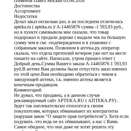
Пименов Павел
Москва
05.06.2018
Достоинства
Ассортимент
Недостатки
Делал заказ несколько раз, и ан последнем отличилась
apteka.ru ( apteka.ru )/ A-14465876 сумма -1 593,93 руб.,
но в пункте самовывоза мне сказали, что товар
подорожал и продали дороже ( выдали чек на большую
сумму чем в смс -подтверждении и в упаковке с
собранным заказом. Позвоним в аптека.ру, оператор
сказала, что отдела претензий вечером уже нет на месте
пишите на сайте. Написали, утром пришел ответ (
Добрый день.Сумма Вашего заказа A-14465876 1 593,93
руб.В аптеке Вам должны были отпустить заказ именно
по этой цене.Вам необходимо обратиться с чеком к
заведующей аптеки, т.к. именно аптека является
конечным продавцом.
Комментарий
Не думал, что продавец, а в данном случае
рекламируемый сайт APTEKA.RU ( АПТЕКА.РУ) .
будет так наплевательски относится к своим
покупателям, которых обманывают их контрагенты
(нарушая закон "О защите прав потребителя"). Хотя если
подумать -это ведь не их обманывают, а нас с Вами.
Самое обидное, что они даже не хотят решить эту