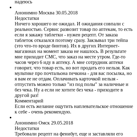
надеюсь
Анонимно
Москва
30.05.2018
Недостатки
Ничего хорошего не ожидал. И ожидания совпали с
реальностью. Сервис развозит товар по аптекам, то есть
если я закажу таблетки - нужен рецепт. От заказа
таблеток отказался поэтому сразу. Закзывал три тейпа
(это что-то вроде бинтов). Их в других Интернет-
магазинах на момент заказа не нашлось. В результате
мне приходит СМС, что заказ на месте утром. Где-то
часов через 6 иду в аптеку. А мне сотрудник аптеки
говорит, что товар есть, но вот продать его нельзя. Как
мультике про почтальона печкина - для вас посылка, но
я вам ее не отдам. Оплачивать карточкой нельзя -
отпустить можно только "из под полы" за наличные и
без чека. Ну а если не хотите без чека - приходите в
другой раз!
Комментарий
Если есть желание ощутить наплевательское отношение
к себе - очень рекомендую.
Анонимно
Омск
29.05.2018
Недостатки
Требовали рецепт на фенибут, еще и заставляли его