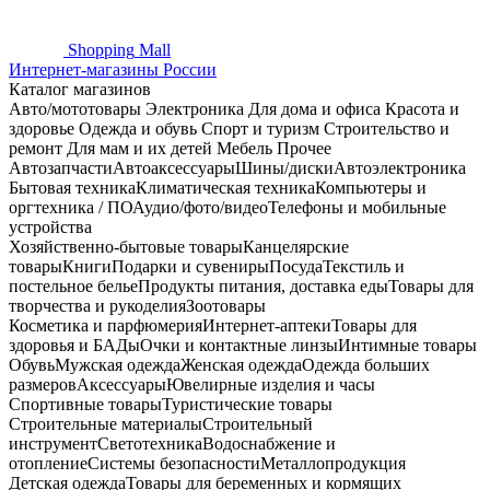
Shopping
Mall
Интернет-магазины России
Каталог магазинов
Авто/мототовары
Электроника
Для дома и офиса
Красота и
здоровье
Одежда и обувь
Спорт и туризм
Строительство и
ремонт
Для мам и их детей
Мебель
Прочее
Автозапчасти
Автоаксессуары
Шины/диски
Автоэлектроника
Бытовая техника
Климатическая техника
Компьютеры и
оргтехника / ПО
Аудио/фото/видео
Телефоны и мобильные
устройства
Хозяйственно-бытовые товары
Канцелярские
товары
Книги
Подарки и сувениры
Посуда
Текстиль и
постельное белье
Продукты питания, доставка еды
Товары для
творчества и рукоделия
Зоотовары
Косметика и парфюмерия
Интернет-аптеки
Товары для
здоровья и БАДы
Очки и контактные линзы
Интимные товары
Обувь
Мужская одежда
Женская одежда
Одежда больших
размеров
Аксессуары
Ювелирные изделия и часы
Спортивные товары
Туристические товары
Строительные материалы
Строительный
инструмент
Светотехника
Водоснабжение и
отопление
Системы безопасности
Металлопродукция
Детская одежда
Товары для беременных и кормящих