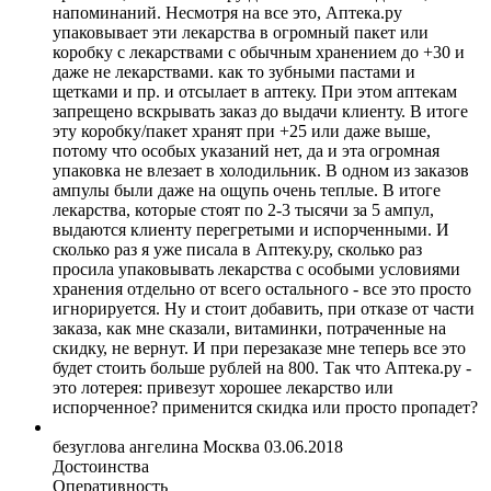
напоминаний. Несмотря на все это, Аптека.ру
упаковывает эти лекарства в огромный пакет или
коробку с лекарствами с обычным хранением до +30 и
даже не лекарствами. как то зубными пастами и
щетками и пр. и отсылает в аптеку. При этом аптекам
запрещено вскрывать заказ до выдачи клиенту. В итоге
эту коробку/пакет хранят при +25 или даже выше,
потому что особых указаний нет, да и эта огромная
упаковка не влезает в холодильник. В одном из заказов
ампулы были даже на ощупь очень теплые. В итоге
лекарства, которые стоят по 2-3 тысячи за 5 ампул,
выдаются клиенту перегретыми и испорченными. И
сколько раз я уже писала в Аптеку.ру, сколько раз
просила упаковывать лекарства с особыми условиями
хранения отдельно от всего остального - все это просто
игнорируется. Ну и стоит добавить, при отказе от части
заказа, как мне сказали, витаминки, потраченные на
скидку, не вернут. И при перезаказе мне теперь все это
будет стоить больше рублей на 800. Так что Аптека.ру -
это лотерея: привезут хорошее лекарство или
испорченное? применится скидка или просто пропадет?
безуглова ангелина
Москва
03.06.2018
Достоинства
Оперативность