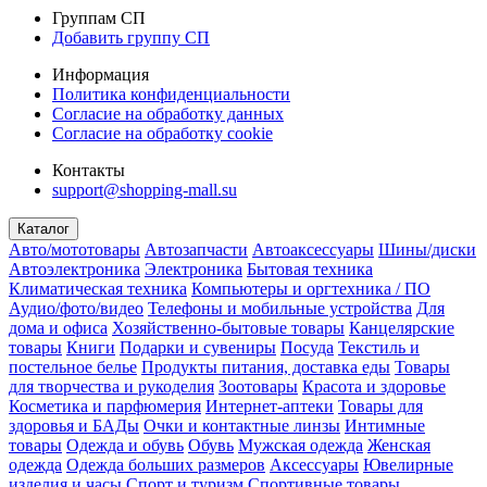
Группам СП
Добавить группу СП
Информация
Политика конфиденциальности
Согласие на обработку данных
Согласие на обработку cookie
Контакты
support@shopping-mall.su
Каталог
Авто/мототовары
Автозапчасти
Автоаксессуары
Шины/диски
Автоэлектроника
Электроника
Бытовая техника
Климатическая техника
Компьютеры и оргтехника / ПО
Аудио/фото/видео
Телефоны и мобильные устройства
Для
дома и офиса
Хозяйственно-бытовые товары
Канцелярские
товары
Книги
Подарки и сувениры
Посуда
Текстиль и
постельное белье
Продукты питания, доставка еды
Товары
для творчества и рукоделия
Зоотовары
Красота и здоровье
Косметика и парфюмерия
Интернет-аптеки
Товары для
здоровья и БАДы
Очки и контактные линзы
Интимные
товары
Одежда и обувь
Обувь
Мужская одежда
Женская
одежда
Одежда больших размеров
Аксессуары
Ювелирные
изделия и часы
Спорт и туризм
Спортивные товары