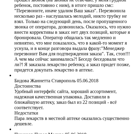
ребенок, постоянно с ним), в итоге пришло смс:
"Перезвоните, иначе удалим Ваш заказ". Перезвонила
несколько раз - наслушалась мелодий, никто трубку не
взял. Только на следующий день, после пропущенного
звонка от оператора, дозвонилась. Оказалось, что нужно
внести коррективы в заказ: нет двух позиций, которые я
бронировала. Оператор общалась так медленно и
невнятно, что мне показалось, что в какой-то момент я
уснула, и в конце разговора выдала фразу:"Менеджер
перезвонит Вам для подтверждения заказа". Так, стоп!!!
А чем мы сейчас занимались?! Беседу беседовали что
ли?! Я заказала лекарство ребенку, а заказ придет позже,
придется докупать лекарство в аптеке.
Бидова Жаннетта
Ставрополь
05.06.2018
Достоинства
Удобный интерфейс сайта, хороший ассортимент,
надежная качественная упаковка. Доставили в
ближайшую аптеку, заказ был из 22 позиций - всё
соответствует.
Недостатки
Пара лекарств в местной аптеке оказались существенно
дешевле.