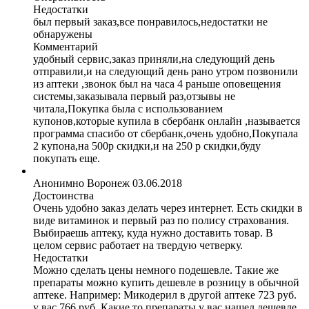
Недостатки
был первый заказ,все понравилось,недостатки не
обнаружены
Комментарий
удобный сервис,заказ приняли,на следующий день
отправили,и на следующий день рано утром позвонили
из аптеки ,звонок был на часа 4 раньше оповещения
системы,заказывала первый раз,отзывы не
читала,Покупка была с использованием
купонов,которые купила в сбербанк онлайн ,называется
программа спасибо от сбербанк,очень удобно,Покупала
2 купона,на 500р скидки,и на 250 р скидки,буду
покупать еще.
Анонимно
Воронеж
03.06.2018
Достоинства
Очень удобно заказ делать через интернет. Есть скидки в
виде витаминок и первый раз по полису страхования.
Выбираешь аптеку, куда нужно доставить товар. В
целом сервис работает на твердую четверку.
Недостатки
Можно сделать цены немного подешевле. Такие же
препараты можно купить дешевле в розницу в обычной
аптеке. Например: Микодерил в другой аптеке 723 руб.
у вас 766 руб. Какие то препараты у вас нашел дешевле,