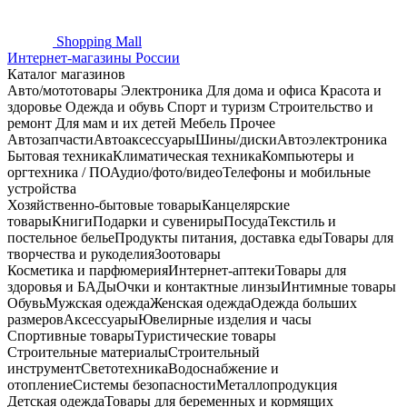
Shopping
Mall
Интернет-магазины России
Каталог магазинов
Авто/мототовары
Электроника
Для дома и офиса
Красота и
здоровье
Одежда и обувь
Спорт и туризм
Строительство и
ремонт
Для мам и их детей
Мебель
Прочее
Автозапчасти
Автоаксессуары
Шины/диски
Автоэлектроника
Бытовая техника
Климатическая техника
Компьютеры и
оргтехника / ПО
Аудио/фото/видео
Телефоны и мобильные
устройства
Хозяйственно-бытовые товары
Канцелярские
товары
Книги
Подарки и сувениры
Посуда
Текстиль и
постельное белье
Продукты питания, доставка еды
Товары для
творчества и рукоделия
Зоотовары
Косметика и парфюмерия
Интернет-аптеки
Товары для
здоровья и БАДы
Очки и контактные линзы
Интимные товары
Обувь
Мужская одежда
Женская одежда
Одежда больших
размеров
Аксессуары
Ювелирные изделия и часы
Спортивные товары
Туристические товары
Строительные материалы
Строительный
инструмент
Светотехника
Водоснабжение и
отопление
Системы безопасности
Металлопродукция
Детская одежда
Товары для беременных и кормящих