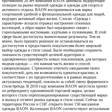
протяжении 20 лет компания BAON занимала лидирующие
позиции на рынке верхней одежды и одежды для спорта и
активного отдыха. BAON воспринимался как марка
спортивной удобной и функциональной одежды для людей,
ведущих активный образ жизни. Слоган «Одежда с
характером» всецело отражал настроение сезонных
коллекций, а образ марки был неразрывно связан с
горнолыжными костюмами, куртками и пуховиками. В этой
сфере были достигнуты значительные результаты. Тем не
менее, было принято решение не останавливаться на
достигнутом и предоставить покупателям более широкий
выбор одежды в стиле casual. Было необходимо сохранить
лояльность существующей целевой аудитории и
одновременно приобрести новых поклонников, для которых
модная одежда — это важная часть жизни и способ
самореализации. Стремление отвечать ожиданиям своих
покупателей, дать им возможность одеваться красиво, в
соответствии с их предпочтениями и в рамках модных
актуальных тенденций, повлекло за собой смену фирменного
стиля бренда. В 2010 году компания BAON запустила проект
по ребрендингу одноименной торговой марки, целью
которого стало перепозиционирование существующей марки
и выход в сегмент рынка одежды в стиле casual. Сейчас на
территории России и СНГ открыто более 150 магазинов
одежды BAON. Коллекции BAON соответствуют актуальным