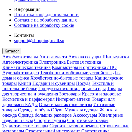
Информация
Политика конфиденциальности
Согласие на обработку данных
Согласие на обработку cookie
Контакты
support@shopping-mall.su
Каталог
Авто/мототовары
Автозапчасти
Автоаксессуары
Шины/диски
Автоэлектроника
Электроника
Бытовая техника
Климатическая техника
Компьютеры и оргтехника / ПО
Аудио/фото/видео
Телефоны и мобильные устройства
Для
дома и офиса
Хозяйственно-бытовые товары
Канцелярские
товары
Книги
Подарки и сувениры
Посуда
Текстиль и
постельное белье
Продукты питания, доставка еды
Товары
для творчества и рукоделия
Зоотовары
Красота и здоровье
Косметика и парфюмерия
Интернет-аптеки
Товары для
здоровья и БАДы
Очки и контактные линзы
Интимные
товары
Одежда и обувь
Обувь
Мужская одежда
Женская
одежда
Одежда больших размеров
Аксессуары
Ювелирные
изделия и часы
Спорт и туризм
Спортивные товары
Туристические товары
Строительство и ремонт
Строительные
материалы
Строительный инструмент
Светотехника