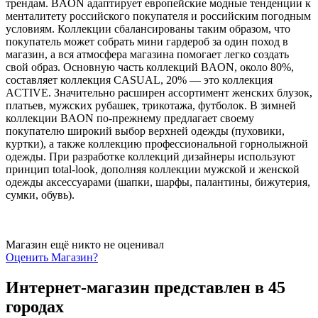
трендам. BAON адаптирует европейские модные тенденции к
менталитету российского покупателя и российским погодным
условиям. Коллекции сбалансированы таким образом, что
покупатель может собрать мини гардероб за один поход в
магазин, а вся атмосфера магазина помогает легко создать
свой образ. Основную часть коллекций BAON, около 80%,
составляет коллекция CASUAL, 20% — это коллекция
ACTIVE. Значительно расширен ассортимент женских блузок,
платьев, мужских рубашек, трикотажа, футболок. В зимней
коллекции BAON по-прежнему предлагает своему
покупателю широкий выбор верхней одежды (пуховики,
куртки), а также коллекцию профессиональной горнолыжной
одежды. При разработке коллекций дизайнеры используют
принцип total-look, дополняя коллекции мужской и женской
одежды аксессуарами (шапки, шарфы, палантины, бижутерия,
сумки, обувь).
Магазин ещё никто не оценивал
Оценить
Магазин
?
Интернет-магазин представлен в 45
городах