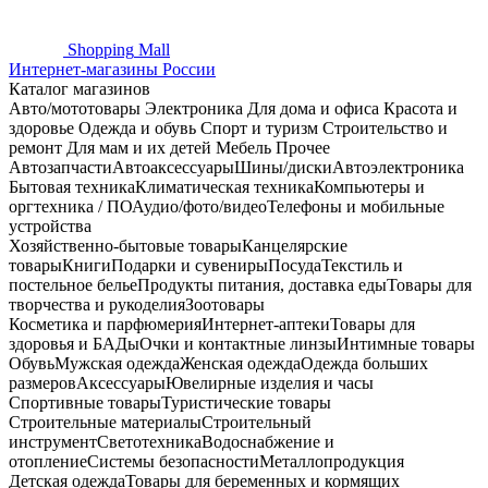
Shopping
Mall
Интернет-магазины России
Каталог магазинов
Авто/мототовары
Электроника
Для дома и офиса
Красота и
здоровье
Одежда и обувь
Спорт и туризм
Строительство и
ремонт
Для мам и их детей
Мебель
Прочее
Автозапчасти
Автоаксессуары
Шины/диски
Автоэлектроника
Бытовая техника
Климатическая техника
Компьютеры и
оргтехника / ПО
Аудио/фото/видео
Телефоны и мобильные
устройства
Хозяйственно-бытовые товары
Канцелярские
товары
Книги
Подарки и сувениры
Посуда
Текстиль и
постельное белье
Продукты питания, доставка еды
Товары для
творчества и рукоделия
Зоотовары
Косметика и парфюмерия
Интернет-аптеки
Товары для
здоровья и БАДы
Очки и контактные линзы
Интимные товары
Обувь
Мужская одежда
Женская одежда
Одежда больших
размеров
Аксессуары
Ювелирные изделия и часы
Спортивные товары
Туристические товары
Строительные материалы
Строительный
инструмент
Светотехника
Водоснабжение и
отопление
Системы безопасности
Металлопродукция
Детская одежда
Товары для беременных и кормящих