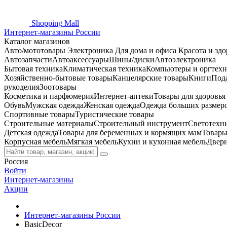
Shopping
Mall
Интернет-магазины России
Каталог магазинов
Авто/мототовары
Электроника
Для дома и офиса
Красота и здо
Автозапчасти
Автоаксессуары
Шины/диски
Автоэлектроника
Бытовая техника
Климатическая техника
Компьютеры и оргтехн
Хозяйственно-бытовые товары
Канцелярские товары
Книги
Под
рукоделия
Зоотовары
Косметика и парфюмерия
Интернет-аптеки
Товары для здоровь
Обувь
Мужская одежда
Женская одежда
Одежда больших размер
Спортивные товары
Туристические товары
Строительные материалы
Строительный инструмент
Светотехн
Детская одежда
Товары для беременных и кормящих мам
Товары
Корпусная мебель
Мягкая мебель
Кухни и кухонная мебель
Двер
Россия
Войти
Интернет-магазины
Акции
Интернет-магазины России
BasicDecor