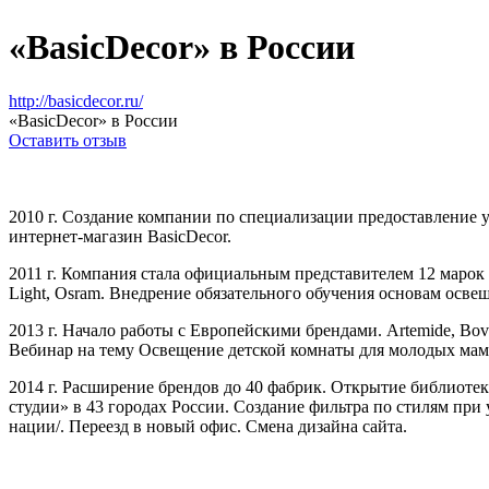
«BasicDecor» в России
http://basicdecor.ru/
«BasicDecor» в России
Оставить отзыв
2010 г. Создание компании по специализации предоставление у
интернет-магазин BasicDecor.
2011 г. Компания стала официальным представителем 12 марок инте
Light, Osram. Внедрение обязательного обучения основам осве
2013 г. Начало работы с Европейскими брендами. Artemide, Bove
Вебинар на тему Освещение детской комнаты для молодых мам,
2014 г. Расширение брендов до 40 фабрик. Открытие библиоте
студии» в 43 городах России. Создание фильтра по стилям при
нации/. Переезд в новый офис. Смена дизайна сайта.