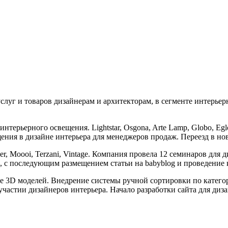
слуг и товаров дизайнерам и архитекторам, в сегменте интерьер
рьерного освещения. Lightstar, Osgona, Arte Lamp, Globo, Eglo, B
щения в дизайне интерьера для менеджеров продаж. Переезд в но
r, Moooi, Terzani, Vintage. Компания провела 12 семинаров для 
 с последующим размещением статьи на babyblog и проведение 
ке 3D моделей. Внедрение системы ручной сортировки по катего
 участии дизайнеров интерьера. Начало разработки сайта для ди