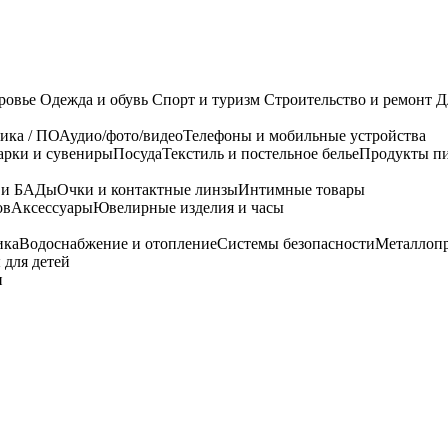
ровье
Одежда и обувь
Спорт и туризм
Строительство и ремонт
Д
ика / ПО
Аудио/фото/видео
Телефоны и мобильные устройства
арки и сувениры
Посуда
Текстиль и постельное белье
Продукты пи
я и БАДы
Очки и контактные линзы
Интимные товары
ов
Аксессуары
Ювелирные изделия и часы
ика
Водоснабжение и отопление
Системы безопасности
Металлоп
 для детей
и