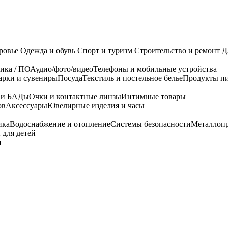
ровье
Одежда и обувь
Спорт и туризм
Строительство и ремонт
Д
ика / ПО
Аудио/фото/видео
Телефоны и мобильные устройства
арки и сувениры
Посуда
Текстиль и постельное белье
Продукты пи
я и БАДы
Очки и контактные линзы
Интимные товары
ов
Аксессуары
Ювелирные изделия и часы
ика
Водоснабжение и отопление
Системы безопасности
Металлоп
 для детей
и