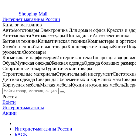
Shopping
Mall
Интернет-магазины России
Каталог магазинов
Авто/мототовары
Электроника
Для дома и офиса
Красота и здо
Автозапчасти
Автоаксессуары
Шины/диски
Автоэлектроника
Бытовая техника
Климатическая техника
Компьютеры и оргтехн
Хозяйственно-бытовые товары
Канцелярские товары
Книги
Под
рукоделия
Зоотовары
Косметика и парфюмерия
Интернет-аптеки
Товары для здоровь
Обувь
Мужская одежда
Женская одежда
Одежда больших размер
Спортивные товары
Туристические товары
Строительные материалы
Строительный инструмент
Светотехн
Детская одежда
Товары для беременных и кормящих мам
Товары
Корпусная мебель
Мягкая мебель
Кухни и кухонная мебель
Двер
Россия
Войти
Интернет-магазины
Акции
Интернет-магазины России
БАСК