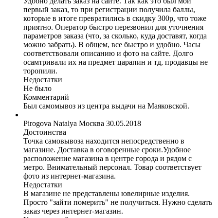
Удобно делать заказ на сайте. Так как это был мой
первый заказ, то при регистрации получила баллы,
которые в итоге превратились в скидку 300р, что тоже
приятно. Оператор быстро перезвонил для уточнения
параметров заказа (что, за сколько, куда доставят, когда
можно забрать). В общем, все быстро и удобно. Часы
соответствовали описанию и фото на сайте. Долго
осамтривали их на предмет царапин и тд, продавцы не
торопили.
Недостатки
Не было
Комментарий
Был самомывоз из центра выдачи на Маяковской.
Pirogova Natalya
Москва
30.05.2018
Достоинства
Точка самовывоза находится непосредственно в
магазине. Доставка в оговоренные сроки.Удобное
расположение магазина в центре города и рядом с
метро. Внимательный персонал. Товар соответствует
фото из интернет-магазина.
Недостатки
В магазине не представлены ювелирные изделия.
Просто "зайти померить" не получиться. Нужно сделать
заказ через интернет-магазин.