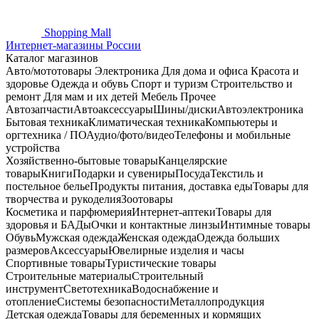
Shopping
Mall
Интернет-магазины России
Каталог магазинов
Авто/мототовары
Электроника
Для дома и офиса
Красота и
здоровье
Одежда и обувь
Спорт и туризм
Строительство и
ремонт
Для мам и их детей
Мебель
Прочее
Автозапчасти
Автоаксессуары
Шины/диски
Автоэлектроника
Бытовая техника
Климатическая техника
Компьютеры и
оргтехника / ПО
Аудио/фото/видео
Телефоны и мобильные
устройства
Хозяйственно-бытовые товары
Канцелярские
товары
Книги
Подарки и сувениры
Посуда
Текстиль и
постельное белье
Продукты питания, доставка еды
Товары для
творчества и рукоделия
Зоотовары
Косметика и парфюмерия
Интернет-аптеки
Товары для
здоровья и БАДы
Очки и контактные линзы
Интимные товары
Обувь
Мужская одежда
Женская одежда
Одежда больших
размеров
Аксессуары
Ювелирные изделия и часы
Спортивные товары
Туристические товары
Строительные материалы
Строительный
инструмент
Светотехника
Водоснабжение и
отопление
Системы безопасности
Металлопродукция
Детская одежда
Товары для беременных и кормящих