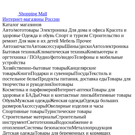
Shopping
Mall
Интернет-магазины России
Каталог магазинов
Авто/мототовары
Электроника
Для дома и офиса
Красота и
здоровье
Одежда и обувь
Спорт и туризм
Строительство и
ремонт
Для мам и их детей
Мебель
Прочее
Автозапчасти
Автоаксессуары
Шины/диски
Автоэлектроника
Бытовая техника
Климатическая техника
Компьютеры и
оргтехника / ПО
Аудио/фото/видео
Телефоны и мобильные
устройства
Хозяйственно-бытовые товары
Канцелярские
товары
Книги
Подарки и сувениры
Посуда
Текстиль и
постельное белье
Продукты питания, доставка еды
Товары для
творчества и рукоделия
Зоотовары
Косметика и парфюмерия
Интернет-аптеки
Товары для
здоровья и БАДы
Очки и контактные линзы
Интимные товары
Обувь
Мужская одежда
Женская одежда
Одежда больших
размеров
Аксессуары
Ювелирные изделия и часы
Спортивные товары
Туристические товары
Строительные материалы
Строительный
инструмент
Светотехника
Водоснабжение и
отопление
Системы безопасности
Металлопродукция
Детская одежда
Товары для беременных и кормящих