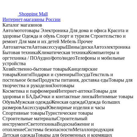
Shopping
Mall
Интернет-магазины России
Каталог магазинов
Авто/мототовары
Электроника
Для дома и офиса
Красота и
здоровье
Одежда и обувь
Спорт и туризм
Строительство и
ремонт
Для мам и их детей
Мебель
Прочее
Автозапчасти
Автоаксессуары
Шины/диски
Автоэлектроника
Бытовая техника
Климатическая техника
Компьютеры и
оргтехника / ПО
Аудио/фото/видео
Телефоны и мобильные
устройства
Хозяйственно-бытовые товары
Канцелярские
товары
Книги
Подарки и сувениры
Посуда
Текстиль и
постельное белье
Продукты питания, доставка еды
Товары для
творчества и рукоделия
Зоотовары
Косметика и парфюмерия
Интернет-аптеки
Товары для
здоровья и БАДы
Очки и контактные линзы
Интимные товары
Обувь
Мужская одежда
Женская одежда
Одежда больших
размеров
Аксессуары
Ювелирные изделия и часы
Спортивные товары
Туристические товары
Строительные материалы
Строительный
инструмент
Светотехника
Водоснабжение и
отопление
Системы безопасности
Металлопродукция
Детская одежда
Товары для беременных и кормящих