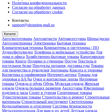
Политика конфиденциальности
Согласие на обработку данных
Согласие на обработку cookie
Контакты
support@shopping-mall.su
Каталог
Авто/мототовары
Автозапчасти
Автоаксессуары
Шины/диски
Автоэлектроника
Электроника
Бытовая техника
Климатическая техника
Компьютеры и оргтехника / ПО
Аудио/фото/видео
Телефоны и мобильные устройства
Для
дома и офиса
Хозяйственно-бытовые товары
Канцелярские
товары
Книги
Подарки и сувениры
Посуда
Текстиль и
постельное белье
Продукты питания, доставка еды
Товары
для творчества и рукоделия
Зоотовары
Красота и здоровье
Косметика и парфюмерия
Интернет-аптеки
Товары для
здоровья и БАДы
Очки и контактные линзы
Интимные
товары
Одежда и обувь
Обувь
Мужская одежда
Женская
одежда
Одежда больших размеров
Аксессуары
Ювелирные
изделия и часы
Спорт и туризм
Спортивные товары
Туристические товары
Строительство и ремонт
Строительные
материалы
Строительный инструмент
Светотехника
Водоснабжение и отопление
Системы безопасности
Металлопродукция
Для мам и их детей
Детская одежда