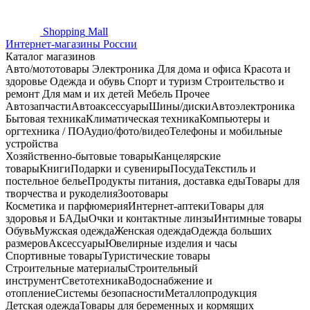
Shopping
Mall
Интернет-магазины России
Каталог магазинов
Авто/мототовары
Электроника
Для дома и офиса
Красота и
здоровье
Одежда и обувь
Спорт и туризм
Строительство и
ремонт
Для мам и их детей
Мебель
Прочее
Автозапчасти
Автоаксессуары
Шины/диски
Автоэлектроника
Бытовая техника
Климатическая техника
Компьютеры и
оргтехника / ПО
Аудио/фото/видео
Телефоны и мобильные
устройства
Хозяйственно-бытовые товары
Канцелярские
товары
Книги
Подарки и сувениры
Посуда
Текстиль и
постельное белье
Продукты питания, доставка еды
Товары для
творчества и рукоделия
Зоотовары
Косметика и парфюмерия
Интернет-аптеки
Товары для
здоровья и БАДы
Очки и контактные линзы
Интимные товары
Обувь
Мужская одежда
Женская одежда
Одежда больших
размеров
Аксессуары
Ювелирные изделия и часы
Спортивные товары
Туристические товары
Строительные материалы
Строительный
инструмент
Светотехника
Водоснабжение и
отопление
Системы безопасности
Металлопродукция
Детская одежда
Товары для беременных и кормящих