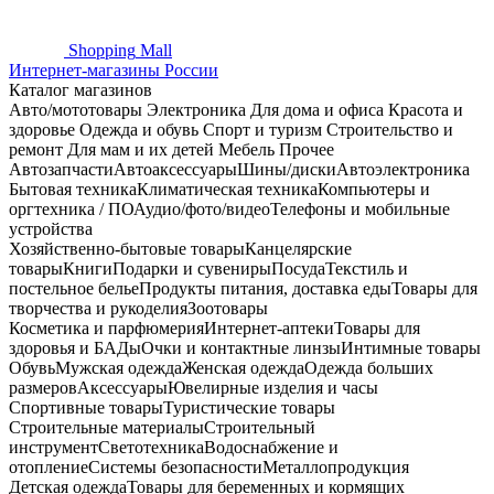
Shopping
Mall
Интернет-магазины России
Каталог магазинов
Авто/мототовары
Электроника
Для дома и офиса
Красота и
здоровье
Одежда и обувь
Спорт и туризм
Строительство и
ремонт
Для мам и их детей
Мебель
Прочее
Автозапчасти
Автоаксессуары
Шины/диски
Автоэлектроника
Бытовая техника
Климатическая техника
Компьютеры и
оргтехника / ПО
Аудио/фото/видео
Телефоны и мобильные
устройства
Хозяйственно-бытовые товары
Канцелярские
товары
Книги
Подарки и сувениры
Посуда
Текстиль и
постельное белье
Продукты питания, доставка еды
Товары для
творчества и рукоделия
Зоотовары
Косметика и парфюмерия
Интернет-аптеки
Товары для
здоровья и БАДы
Очки и контактные линзы
Интимные товары
Обувь
Мужская одежда
Женская одежда
Одежда больших
размеров
Аксессуары
Ювелирные изделия и часы
Спортивные товары
Туристические товары
Строительные материалы
Строительный
инструмент
Светотехника
Водоснабжение и
отопление
Системы безопасности
Металлопродукция
Детская одежда
Товары для беременных и кормящих