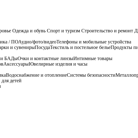
ровье
Одежда и обувь
Спорт и туризм
Строительство и ремонт
Д
ика / ПО
Аудио/фото/видео
Телефоны и мобильные устройства
арки и сувениры
Посуда
Текстиль и постельное белье
Продукты пи
я и БАДы
Очки и контактные линзы
Интимные товары
ов
Аксессуары
Ювелирные изделия и часы
ика
Водоснабжение и отопление
Системы безопасности
Металлоп
 для детей
и