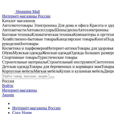
Shopping
Mall
Интернет-магазины России
Каталог магазинов
Авто/мототовары
Электроника
Для дома и офиса
Красота и здо
Автозапчасти
Автоаксессуары
Шины/диски
Автоэлектроника
Бытовая техника
Климатическая техника
Компьютеры и оргтехн
Хозяйственно-бытовые товары
Канцелярские товары
Книги
Под
рукоделия
Зоотовары
Косметика и парфюмерия
Интернет-аптеки
Товары для здоровь
Обувь
Мужская одежда
Женская одежда
Одежда больших размер
Спортивные товары
Туристические товары
Строительные материалы
Строительный инструмент
Светотехн
Детская одежда
Товары для беременных и кормящих мам
Товары
Корпусная мебель
Мягкая мебель
Кухни и кухонная мебель
Двер
Россия
Войти
Интернет-магазины
Акции
Интернет-магазины России
Cozy Home