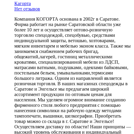
Кагорта
Нет отзывов
Компания КОГОРТА основана в 2002г в Саратове.
Фирма работает на рынке Саратовской области уже
более 10 лет и осуществляет оптово-розничную
торговлю спецодеждой, спецобувью, средствами
индивидуальной защиты, ветошью, хозтоварами,
мягким инвентарем и мебелью эконом класса. Также мы
занимаемся снабжением рабочих бригад,
общежитий,лагерей, гостиниц металлическими
кроватями, специализированной мебели из ЛДСП,
матрасами ватными, подушками, одеялами байковыми,
постельным бельем, умывальниками,термосами
большого литража. Одним из направлений является
розничная торговля. В наших магазинах спецодежды в
Саратове и Энгельсе мы предлагаем широкий
ассортимент продукции по оптовым ценам для
населения. Мы уделяем огромное внимание созданию
фирменного стиля любого предприятия с помощью
нанесения символики на рабочую одежду методами
тампопечати, вышивки, шелкографии. Приобретать
товар можно со склада в г. Саратове и Энгельсе!
Осуществляем доставку по области! Наши принципы —
высокий уровень обслуживания и индивидуальный