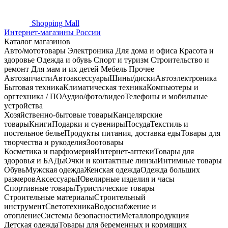
Shopping
Mall
Интернет-магазины России
Каталог магазинов
Авто/мототовары
Электроника
Для дома и офиса
Красота и
здоровье
Одежда и обувь
Спорт и туризм
Строительство и
ремонт
Для мам и их детей
Мебель
Прочее
Автозапчасти
Автоаксессуары
Шины/диски
Автоэлектроника
Бытовая техника
Климатическая техника
Компьютеры и
оргтехника / ПО
Аудио/фото/видео
Телефоны и мобильные
устройства
Хозяйственно-бытовые товары
Канцелярские
товары
Книги
Подарки и сувениры
Посуда
Текстиль и
постельное белье
Продукты питания, доставка еды
Товары для
творчества и рукоделия
Зоотовары
Косметика и парфюмерия
Интернет-аптеки
Товары для
здоровья и БАДы
Очки и контактные линзы
Интимные товары
Обувь
Мужская одежда
Женская одежда
Одежда больших
размеров
Аксессуары
Ювелирные изделия и часы
Спортивные товары
Туристические товары
Строительные материалы
Строительный
инструмент
Светотехника
Водоснабжение и
отопление
Системы безопасности
Металлопродукция
Детская одежда
Товары для беременных и кормящих