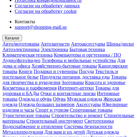
Политика конфиденциальности
Согласие на обработку данных
Согласие на обработку cookie
Контакты
support@shopping-mall.su
Каталог
Авто/мототовары
Автозапчасти
Автоаксессуары
Шины/диски
Автоэлектроника
Электроника
Бытовая техника
Климатическая техника
Компьютеры и оргтехника / ПО
Аудио/фото/видео
Телефоны и мобильные устройства
Для
дома и офиса
Хозяйственно-бытовые товары
Канцелярские
товары
Книги
Подарки и сувениры
Посуда
Текстиль и
постельное белье
Продукты питания, доставка еды
Товары
для творчества и рукоделия
Зоотовары
Красота и здоровье
Косметика и парфюмерия
Интернет-аптеки
Товары для
здоровья и БАДы
Очки и контактные линзы
Интимные
товары
Одежда и обувь
Обувь
Мужская одежда
Женская
одежда
Одежда больших размеров
Аксессуары
Ювелирные
изделия и часы
Спорт и туризм
Спортивные товары
Туристические товары
Строительство и ремонт
Строительные
материалы
Строительный инструмент
Светотехника
Водоснабжение и отопление
Системы безопасности
Металлопродукция
Для мам и их детей
Детская одежда