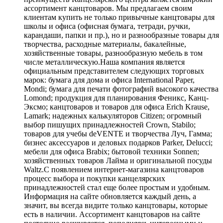
ассортимент канцтоваров. Мы предлагаем своим
клиентам купить не только привычные канцтовары для
школы и офиса (офисная бумага, тетради, ручки,
карандаши, папки и пр.), но и разнообразные товары для
творчества, расходные материалы, бакалейные,
хозяйственные товары, разнообразную мебель в том
числе металлическую.Наша компания является
официальным представителем следующих торговых
марок: бумага для дома и офиса International Paper,
Mondi; бумага для печати фотографий высокого качества
Lomond; продукция для планирования Феникс, Канц-
Эксмо; канцтоваров и товаров для офиса Erich Krause,
Lamark; надежных калькуляторов Citizen; огромный
выбор пишущих принадлежностей Crown, Stabilo;
товаров для учебы deVENTE и творчества Луч, Гамма;
бизнес аксессуаров и деловых подарков Parker, Delucci;
мебели для офиса Brabix; бытовой техники Sonnen;
хозяйственных товаров Лайма и оригинальной посуды
Waltz.С появлением интернет-магазина канцтоваров
процесс выбора и покупки канцелярских
принадлежностей стал еще более простым и удобным.
Информация на сайте обновляется каждый день, а
значит, вы всегда видите только канцтовары, которые
есть в наличии. Ассортимент канцтоваров на сайте