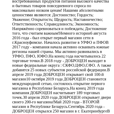
востребованных продуктов питания высокого качества
и бытовых товаров повседневного спроса по
максимально низким ценам! Нашими абсолютными
ценностями являются: Достоинство; Гордость;
Уважение; Открытость; Щедрость; Наставничество;
Ответственность; Справедливость; Экономность;
Напряжённо соревноваться и побеждать; Достижение
того, что считаем важным!Немного истории6 августа
2016 года - был открыт первый магазин сети в
г.Красноуфимске. Началось развитие в УРФО и ПФОВ
2017 году - компания начала активно осваивать южные
регионы нашей страны. Мы активно развивались в
УРФО, ПФО, ЮФО.На конец года насчитывалось 22
торговые точки.В 2018 году - ДОБРОЦЕН выходит в
новые федеральные округа : СКФО,ЦФО,СФО. А также
добавятся 25 новых субъектов российской федерации.В
апреле 2019 года ДОБРОЦЕН открывает свой 100-й
магазин10 октября 2019 года ДОБРОЦЕН становится
международной сетью, состоялось открытие первого
магазина в Республике Беларусь.На конец 2019 года
компания ДОБРОЦЕН насчитывает 189 торговых
точек.30 апреля 2020 года ДОБРОЦЕН открывает двери
своего 200-го магазина!Май 2020 года - ВТОРОЙ
магазин в Республике Беларусь.Сентябрь 2020 года -
ДОБРОЦЕН открылся 250 магазин в г. ЕкатеринбургеВ