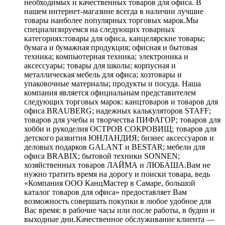
необходимых и качественных товаров для офиса. В
нашем интернет-магазине всегда в наличии лучшие
товары наиболее популярных торговых марок.Мы
специализируемся на следующих товарных
категориях:товары для офиса, канцелярские товары;
бумага и бумажная продукция; офисная и бытовая
техника; компьютерная техника; электроника и
аксессуары; товары для школы; корпусная и
металлическая мебель для офиса; хозтовары и
упаковочные материалы; продукты и посуда. Наша
компания является официальным представителем
следующих торговых марок: канцтоваров и товаров для
офиса BRAUBERG; надежных калькуляторов STAFF;
товаров для учебы и творчества ПИФАГОР; товаров для
хобби и рукоделия ОСТРОВ СОКРОВИЩ; товаров для
детского развития ЮНЛАНДИЯ; бизнес аксессуаров и
деловых подарков GALANT и BESTAR; мебели для
офиса BRABIX; бытовой техники SONNEN;
хозяйственных товаров ЛАЙМА и ЛЮБАША.Вам не
нужно тратить время на дорогу и поиски товара, ведь
«Компания ООО КанцМастер в Самаре, большой
каталог товаров для офиса» предоставляет Вам
возможность совершать покупки в любое удобное для
Вас время: в рабочие часы или после работы, в будни и
выходные дни.Качественное обслуживание клиента —