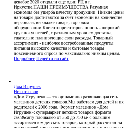
декабре 2020 открыли еще один РЦ в г.
Иркустке.НАШИ ПРЕИМУЩЕСТВА Разумная
экономия без ущерба качеству продукции. Низкие цены
на товары достигаются за счёт экономии на количестве
персонала, выкладке товара, торговом
оборудовании.Клиентоориентированность - широкий
круг покупателей, с различным уровнем достатка,
тщательно планирующие свои расходы. Товарный
ассортимент - наиболее востребованные продукты
питания высокого качества и бытовые товары
повседневного спроса по максимально низким ценам.
Подробнее
Перейти
на сайт
Дом Игрушек
Нет отзывов
«Дом Игрушек» — это динамично развивающая сеть
магазинов детских товаров.Мы работаем для детей и их
родителей с 2006 года. Формат магазинов «Дом
Игрушек»: супермаркет детских товаров формата
cash&carry площадью от 350 до 750 м² с большим
ассортиментом детских товаров, который рассчитан на
покупателей как со средним достатком, так и на семьи с