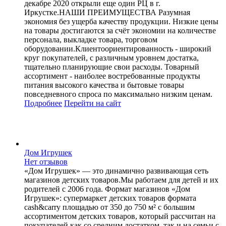
декабре 2020 открыли еще один РЦ в г.
Иркустке.НАШИ ПРЕИМУЩЕСТВА Разумная
экономия без ущерба качеству продукции. Низкие цены
на товары достигаются за счёт экономии на количестве
персонала, выкладке товара, торговом
оборудовании.Клиентоориентированность - широкий
круг покупателей, с различным уровнем достатка,
тщательно планирующие свои расходы. Товарный
ассортимент - наиболее востребованные продукты
питания высокого качества и бытовые товары
повседневного спроса по максимально низким ценам.
Подробнее
Перейти
на сайт
Дом Игрушек
Нет отзывов
«Дом Игрушек» — это динамично развивающая сеть
магазинов детских товаров.Мы работаем для детей и их
родителей с 2006 года. Формат магазинов «Дом
Игрушек»: супермаркет детских товаров формата
cash&carry площадью от 350 до 750 м² с большим
ассортиментом детских товаров, который рассчитан на
покупателей как со средним достатком, так и на семьи с