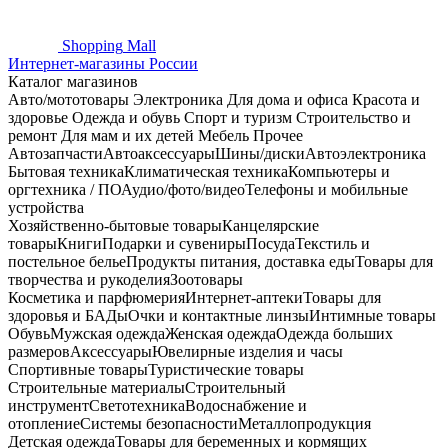
Shopping
Mall
Интернет-магазины России
Каталог магазинов
Авто/мототовары
Электроника
Для дома и офиса
Красота и
здоровье
Одежда и обувь
Спорт и туризм
Строительство и
ремонт
Для мам и их детей
Мебель
Прочее
Автозапчасти
Автоаксессуары
Шины/диски
Автоэлектроника
Бытовая техника
Климатическая техника
Компьютеры и
оргтехника / ПО
Аудио/фото/видео
Телефоны и мобильные
устройства
Хозяйственно-бытовые товары
Канцелярские
товары
Книги
Подарки и сувениры
Посуда
Текстиль и
постельное белье
Продукты питания, доставка еды
Товары для
творчества и рукоделия
Зоотовары
Косметика и парфюмерия
Интернет-аптеки
Товары для
здоровья и БАДы
Очки и контактные линзы
Интимные товары
Обувь
Мужская одежда
Женская одежда
Одежда больших
размеров
Аксессуары
Ювелирные изделия и часы
Спортивные товары
Туристические товары
Строительные материалы
Строительный
инструмент
Светотехника
Водоснабжение и
отопление
Системы безопасности
Металлопродукция
Детская одежда
Товары для беременных и кормящих