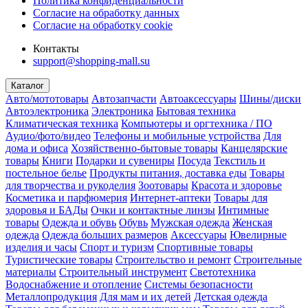
Политика конфиденциальности
Согласие на обработку данных
Согласие на обработку cookie
Контакты
support@shopping-mall.su
Каталог
Авто/мототовары
Автозапчасти
Автоаксессуары
Шины/диски
Автоэлектроника
Электроника
Бытовая техника
Климатическая техника
Компьютеры и оргтехника / ПО
Аудио/фото/видео
Телефоны и мобильные устройства
Для
дома и офиса
Хозяйственно-бытовые товары
Канцелярские
товары
Книги
Подарки и сувениры
Посуда
Текстиль и
постельное белье
Продукты питания, доставка еды
Товары
для творчества и рукоделия
Зоотовары
Красота и здоровье
Косметика и парфюмерия
Интернет-аптеки
Товары для
здоровья и БАДы
Очки и контактные линзы
Интимные
товары
Одежда и обувь
Обувь
Мужская одежда
Женская
одежда
Одежда больших размеров
Аксессуары
Ювелирные
изделия и часы
Спорт и туризм
Спортивные товары
Туристические товары
Строительство и ремонт
Строительные
материалы
Строительный инструмент
Светотехника
Водоснабжение и отопление
Системы безопасности
Металлопродукция
Для мам и их детей
Детская одежда