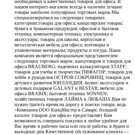
необходимых и качественных товаров для офиса. В
нашем интернет-магазине всегда в наличии лучшие
товары наиболее популярных торговых марок.Мы
специализируемся на следующих товарных
категориях:товары для офиса, канцелярские товары;
бумага и бумажная продукция; офисная и бытовая
техника; компьютерная техника; электроника и
аксессуары; товары для школы; корпусная и
металлическая мебель для офиса; хозтовары и
упаковочные материалы; продукты и посуда. Наша
компания является официальным представителем
следующих торговых марок: канцтоваров и товаров для
офиса BRAUBERG; надежных калькуляторов STAFF;
товаров для учебы и творчества ПИФАГОР; товаров для
хобби и рукоделия ОСТРОВ СОКРОВИЩ; товаров для
детского развития ЮНЛАНДИЯ; бизнес аксессуаров и
деловых подарков GALANT и BESTAR; мебели для
офиса BRABIX; бытовой техники SONNEN;
хозяйственных товаров ЛАЙМА и ЛЮБАША.Вам не
нужно тратить время на дорогу и поиски товара, ведь
«Компания ООО КанцМастер в Самаре, большой
каталог товаров для офиса» предоставляет Вам
возможность совершать покупки в любое удобное для
Вас время: в рабочие часы или после работы, в будни и
выходные дни.Качественное обслуживание клиента —