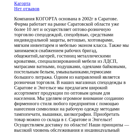
Кагорта
Нет отзывов
Компания КОГОРТА основана в 2002г в Саратове.
Фирма работает на рынке Саратовской области уже
более 10 лет и осуществляет оптово-розничную
торговлю спецодеждой, спецобувью, средствами
индивидуальной защиты, ветошью, хозтоварами,
мягким инвентарем и мебелью эконом класса. Также мы
занимаемся снабжением рабочих бригад,
общежитий,лагерей, гостиниц металлическими
кроватями, специализированной мебели из ЛДСП,
матрасами ватными, подушками, одеялами байковыми,
постельным бельем, умывальниками,термосами
большого литража. Одним из направлений является
розничная торговля. В наших магазинах спецодежды в
Саратове и Энгельсе мы предлагаем широкий
ассортимент продукции по оптовым ценам для
населения. Мы уделяем огромное внимание созданию
фирменного стиля любого предприятия с помощью
нанесения символики на рабочую одежду методами
тампопечати, вышивки, шелкографии. Приобретать
товар можно со склада в г. Саратове и Энгельсе!
Осуществляем доставку по области! Наши принципы —
высокий уровень обслуживания и индивидуальный