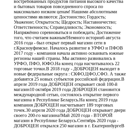
востребованных продуктов питания высокого качества
и бытовых товаров повседневного спроса по
максимально низким ценам! Нашими абсолютными
ценностями являются: Достоинство; Гордость;
Уважение; Открытость; Щедрость; Наставничество;
Ответственность; Справедливость; Экономность;
Напряжённо соревноваться и побеждать; Достижение
того, что считаем важным!Немного истории6 августа
2016 года - был открыт первый магазин сети в
г.Красноуфимске. Началось развитие в УРФО и ПФОВ
2017 году - компания начала активно осваивать южные
регионы нашей страны. Мы активно развивались в
УРФО, ПФО, ЮФО.На конец года насчитывалось 22
торговые точки.В 2018 году - ДОБРОЦЕН выходит в
новые федеральные округа : СКФО,ЦФО,СФО. А также
добавятся 25 новых субъектов российской федерации.В
апреле 2019 года ДОБРОЦЕН открывает свой 100-й
магазин10 октября 2019 года ДОБРОЦЕН становится
международной сетью, состоялось открытие первого
магазина в Республике Беларусь.На конец 2019 года
компания ДОБРОЦЕН насчитывает 189 торговых
точек.30 апреля 2020 года ДОБРОЦЕН открывает двери
своего 200-го магазина!Май 2020 года - ВТОРОЙ
магазин в Республике Беларусь.Сентябрь 2020 года -
ДОБРОЦЕН открылся 250 магазин в г. ЕкатеринбургеВ