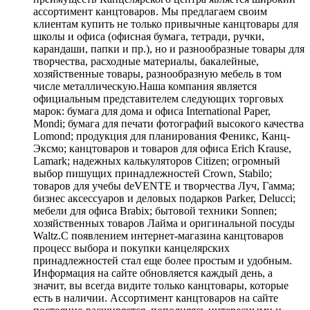
ассортимент канцтоваров. Мы предлагаем своим
клиентам купить не только привычные канцтовары для
школы и офиса (офисная бумага, тетради, ручки,
карандаши, папки и пр.), но и разнообразные товары для
творчества, расходные материалы, бакалейные,
хозяйственные товары, разнообразную мебель в том
числе металлическую.Наша компания является
официальным представителем следующих торговых
марок: бумага для дома и офиса International Paper,
Mondi; бумага для печати фотографий высокого качества
Lomond; продукция для планирования Феникс, Канц-
Эксмо; канцтоваров и товаров для офиса Erich Krause,
Lamark; надежных калькуляторов Citizen; огромный
выбор пишущих принадлежностей Crown, Stabilo;
товаров для учебы deVENTE и творчества Луч, Гамма;
бизнес аксессуаров и деловых подарков Parker, Delucci;
мебели для офиса Brabix; бытовой техники Sonnen;
хозяйственных товаров Лайма и оригинальной посуды
Waltz.С появлением интернет-магазина канцтоваров
процесс выбора и покупки канцелярских
принадлежностей стал еще более простым и удобным.
Информация на сайте обновляется каждый день, а
значит, вы всегда видите только канцтовары, которые
есть в наличии. Ассортимент канцтоваров на сайте