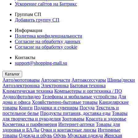
Ускорение сайтов на Битрикс
Группам СП
Добавить группу СП
Информация
Политика конфиденциальности
Согласие на обработку данных
Согласие на обработку cookie
Контакты
support@shopping-mall.su
Каталог
Авто/мототовары
Автозапчасти
Автоаксессуары
Шины/диски
Автоэлектроника
Электроника
Бытовая техника
Климатическая техника
Компьютеры и оргтехника / ПО
Аудио/фото/видео
Телефоны и мобильные устройства
Для
дома и офиса
Хозяйственно-бытовые товары
Канцелярские
товары
Книги
Подарки и сувениры
Посуда
Текстиль и
постельное белье
Продукты питания, доставка еды
Товары
для творчества и рукоделия
Зоотовары
Красота и здоровье
Косметика и парфюмерия
Интернет-аптеки
Товары для
здоровья и БАДы
Очки и контактные линзы
Интимные
товары
Одежда и обувь
Обувь
Мужская одежда
Женская