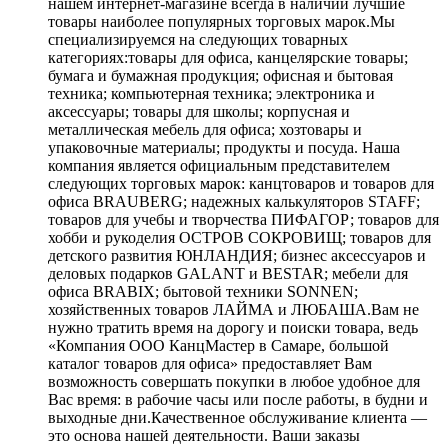
нашем интернет-магазине всегда в наличии лучшие
товары наиболее популярных торговых марок.Мы
специализируемся на следующих товарных
категориях:товары для офиса, канцелярские товары;
бумага и бумажная продукция; офисная и бытовая
техника; компьютерная техника; электроника и
аксессуары; товары для школы; корпусная и
металлическая мебель для офиса; хозтовары и
упаковочные материалы; продукты и посуда. Наша
компания является официальным представителем
следующих торговых марок: канцтоваров и товаров для
офиса BRAUBERG; надежных калькуляторов STAFF;
товаров для учебы и творчества ПИФАГОР; товаров для
хобби и рукоделия ОСТРОВ СОКРОВИЩ; товаров для
детского развития ЮНЛАНДИЯ; бизнес аксессуаров и
деловых подарков GALANT и BESTAR; мебели для
офиса BRABIX; бытовой техники SONNEN;
хозяйственных товаров ЛАЙМА и ЛЮБАША.Вам не
нужно тратить время на дорогу и поиски товара, ведь
«Компания ООО КанцМастер в Самаре, большой
каталог товаров для офиса» предоставляет Вам
возможность совершать покупки в любое удобное для
Вас время: в рабочие часы или после работы, в будни и
выходные дни.Качественное обслуживание клиента —
это основа нашей деятельности. Ваши заказы