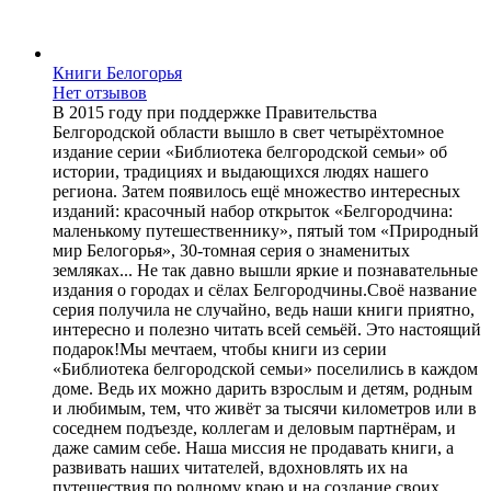
Книги Белогорья
Нет отзывов
В 2015 году при поддержке Правительства
Белгородской области вышло в свет четырёхтомное
издание серии «Библиотека белгородской семьи» об
истории, традициях и выдающихся людях нашего
региона. Затем появилось ещё множество интересных
изданий: красочный набор открыток «Белгородчина:
маленькому путешественнику», пятый том «Природный
мир Белогорья», 30-томная серия о знаменитых
земляках... Не так давно вышли яркие и познавательные
издания о городах и сёлах Белгородчины.Своё название
серия получила не случайно, ведь наши книги приятно,
интересно и полезно читать всей семьёй. Это настоящий
подарок!Мы мечтаем, чтобы книги из серии
«Библиотека белгородской семьи» поселились в каждом
доме. Ведь их можно дарить взрослым и детям, родным
и любимым, тем, что живёт за тысячи километров или в
соседнем подъезде, коллегам и деловым партнёрам, и
даже самим себе. Наша миссия не продавать книги, а
развивать наших читателей, вдохновлять их на
путешествия по родному краю и на создание своих