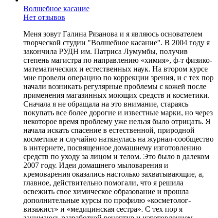
Волшебное касание
Нет отзывов
Меня зовут Галина Рязанова и я являюсь основателем
творческой студии "Волшебное касание". В 2004 году я
закончила РУДН им. Патриса Лумумбы, получив
степень магистра по направлению «химия», ф-т физико-
математических и естественных наук. На втором курсе
мне провели операцию по коррекции зрения, и с тех пор
начали возникать регулярные проблемы с кожей после
применения магазинных моющих средств и косметики.
Сначала я не обращала на это внимание, стараясь
покупать все более дорогие и известные марки, но через
некоторое время проблему уже нельзя было отрицать. Я
начала искать спасение в естественной, природной
косметике и случайно наткнулась на журнал-сообщество
в интернете, посвященное домашнему изготовлению
средств по уходу за лицом и телом. Это было в далеком
2007 году. Идеи домашнего мыловарения и
кремоварения оказались настолько захватывающие, а,
главное, действительно помогали, что я решила
освежить свое химическое образование и прошла
дополнительные курсы по профилю «косметолог-
визажист» и «медицинская сестра». С тех пор я
занимаюсь разработкой рецептур и изготовлением