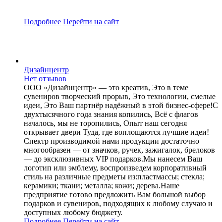
Подробнее
Перейти
на сайт
Дизайнцентр
Нет отзывов
ООО «Дизайнцентр» — это креатив, Это в теме
сувениров творческий прорыв, Это технологии, смелые
идеи, Это Ваш партнёр надёжный в этой бизнес-сфере!С
двухтысячного года знания копились, Всё с флагов
началось, мы не торопились, Опыт наш сегодня
открывает двери Туда, где воплощаются лучшие идеи!
Спектр производимой нами продукции достаточно
многообразен — от значков, ручек, зажигалок, брелоков
— до эксклюзивных VIP подарков.Мы нанесем Ваш
логотип или эмблему, воспроизведем корпоративный
стиль на различные предметы из:пластмассы; стекла;
керамики; ткани; металла; кожи; дерева.Наше
предприятие готово предложить Вам большой выбор
подарков и сувениров, подходящих к любому случаю и
доступных любому бюджету.
Подробнее
Перейти
на сайт