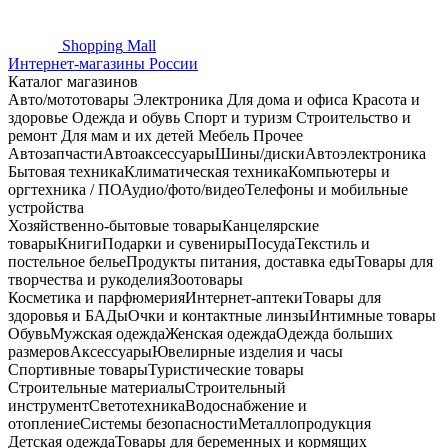
Shopping
Mall
Интернет-магазины России
Каталог магазинов
Авто/мототовары
Электроника
Для дома и офиса
Красота и
здоровье
Одежда и обувь
Спорт и туризм
Строительство и
ремонт
Для мам и их детей
Мебель
Прочее
Автозапчасти
Автоаксессуары
Шины/диски
Автоэлектроника
Бытовая техника
Климатическая техника
Компьютеры и
оргтехника / ПО
Аудио/фото/видео
Телефоны и мобильные
устройства
Хозяйственно-бытовые товары
Канцелярские
товары
Книги
Подарки и сувениры
Посуда
Текстиль и
постельное белье
Продукты питания, доставка еды
Товары для
творчества и рукоделия
Зоотовары
Косметика и парфюмерия
Интернет-аптеки
Товары для
здоровья и БАДы
Очки и контактные линзы
Интимные товары
Обувь
Мужская одежда
Женская одежда
Одежда больших
размеров
Аксессуары
Ювелирные изделия и часы
Спортивные товары
Туристические товары
Строительные материалы
Строительный
инструмент
Светотехника
Водоснабжение и
отопление
Системы безопасности
Металлопродукция
Детская одежда
Товары для беременных и кормящих