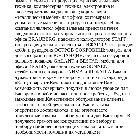
бумага и бумажная продукция; офисная и бытовая
техника; компьютерная техника; электроника и
аксессуары; товары для школы; корпусная и
металлическая мебель для офиса; хозтовары и
упаковочные материалы; продукты и посуда. Наша
компания является официальным представителем
следующих торговых марок: канцтоваров и товаров для
офиса BRAUBERG; надежных калькуляторов STAFF;
товаров для учебы и творчества ПИФАГОР; товаров для
хобби и рукоделия ОСТРОВ СОКРОВИЩ; товаров для
детского развития ЮНЛАНДИЯ; бизнес аксессуаров и
деловых подарков GALANT и BESTAR; мебели для
офиса BRABIX; бытовой техники SONNEN;
хозяйственных товаров ЛАЙМА и ЛЮБАША.Вам не
нужно тратить время на дорогу и поиски товара, ведь
«Канцтовары от Качанова» предоставляет Вам
возможность совершать покупки в любое удобное для
Вас время: в рабочие часы или после работы, в будни и
выходные дни.Качественное обслуживание клиента —
это основа нашей деятельности. Ваши заказы
оперативно доставляются, и вы оплачиваете
полученные товары в любой удобной для Вас форме. Вы
получаете грамотные консультации по выбору и
подбору наиболее подходящих товаров, а также при
необходимости помощь в их установке и