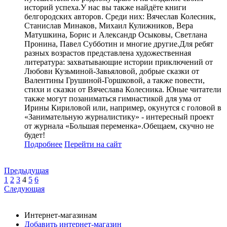
историй успеха.У нас вы также найдёте книги
белгородских авторов. Среди них: Вячеслав Колесник,
Станислав Минаков, Михаил Кулижников, Вера
Матушкина, Борис и Александр Осыковы, Светлана
Пронина, Павел Субботин и многие другие.Для ребят
разных возрастов представлена художественная
литература: захватывающие истории приключений от
Любови Кузьминой-Завьяловой, добрые сказки от
Валентины Грушиной-Горшковой, а также повести,
стихи и сказки от Вячеслава Колесника. Юные читатели
также могут позаниматься гимнастикой для ума от
Ирины Кириловой или, например, окунутся с головой в
«Занимательную журналистику» - интересный проект
от журнала «Большая переменка».Обещаем, скучно не
будет!
Подробнее
Перейти
на сайт
Предыдущая
1
2
3
4
5
6
Следующая
Интернет-магазинам
Добавить интернет-магазин