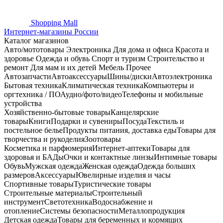
Shopping
Mall
Интернет-магазины России
Каталог магазинов
Авто/мототовары
Электроника
Для дома и офиса
Красота и
здоровье
Одежда и обувь
Спорт и туризм
Строительство и
ремонт
Для мам и их детей
Мебель
Прочее
Автозапчасти
Автоаксессуары
Шины/диски
Автоэлектроника
Бытовая техника
Климатическая техника
Компьютеры и
оргтехника / ПО
Аудио/фото/видео
Телефоны и мобильные
устройства
Хозяйственно-бытовые товары
Канцелярские
товары
Книги
Подарки и сувениры
Посуда
Текстиль и
постельное белье
Продукты питания, доставка еды
Товары для
творчества и рукоделия
Зоотовары
Косметика и парфюмерия
Интернет-аптеки
Товары для
здоровья и БАДы
Очки и контактные линзы
Интимные товары
Обувь
Мужская одежда
Женская одежда
Одежда больших
размеров
Аксессуары
Ювелирные изделия и часы
Спортивные товары
Туристические товары
Строительные материалы
Строительный
инструмент
Светотехника
Водоснабжение и
отопление
Системы безопасности
Металлопродукция
Детская одежда
Товары для беременных и кормящих