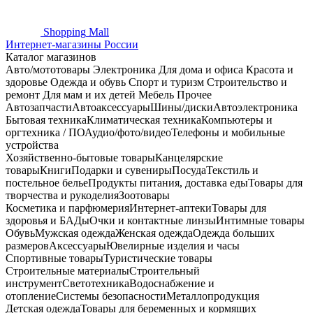
Shopping
Mall
Интернет-магазины России
Каталог магазинов
Авто/мототовары
Электроника
Для дома и офиса
Красота и
здоровье
Одежда и обувь
Спорт и туризм
Строительство и
ремонт
Для мам и их детей
Мебель
Прочее
Автозапчасти
Автоаксессуары
Шины/диски
Автоэлектроника
Бытовая техника
Климатическая техника
Компьютеры и
оргтехника / ПО
Аудио/фото/видео
Телефоны и мобильные
устройства
Хозяйственно-бытовые товары
Канцелярские
товары
Книги
Подарки и сувениры
Посуда
Текстиль и
постельное белье
Продукты питания, доставка еды
Товары для
творчества и рукоделия
Зоотовары
Косметика и парфюмерия
Интернет-аптеки
Товары для
здоровья и БАДы
Очки и контактные линзы
Интимные товары
Обувь
Мужская одежда
Женская одежда
Одежда больших
размеров
Аксессуары
Ювелирные изделия и часы
Спортивные товары
Туристические товары
Строительные материалы
Строительный
инструмент
Светотехника
Водоснабжение и
отопление
Системы безопасности
Металлопродукция
Детская одежда
Товары для беременных и кормящих