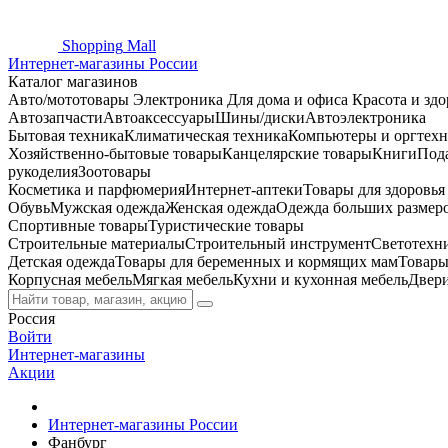
Shopping
Mall
Интернет-магазины России
Каталог магазинов
Авто/мототовары
Электроника
Для дома и офиса
Красота и здо
Автозапчасти
Автоаксессуары
Шины/диски
Автоэлектроника
Бытовая техника
Климатическая техника
Компьютеры и оргтехн
Хозяйственно-бытовые товары
Канцелярские товары
Книги
Под
рукоделия
Зоотовары
Косметика и парфюмерия
Интернет-аптеки
Товары для здоровь
Обувь
Мужская одежда
Женская одежда
Одежда больших размер
Спортивные товары
Туристические товары
Строительные материалы
Строительный инструмент
Светотехн
Детская одежда
Товары для беременных и кормящих мам
Товары
Корпусная мебель
Мягкая мебель
Кухни и кухонная мебель
Двер
Россия
Войти
Интернет-магазины
Акции
Интернет-магазины России
Фанбург