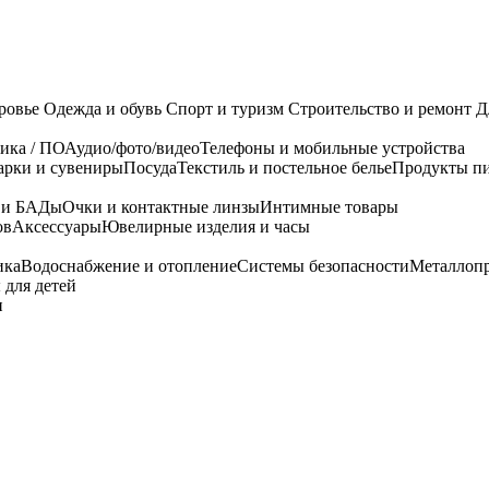
ровье
Одежда и обувь
Спорт и туризм
Строительство и ремонт
Д
ика / ПО
Аудио/фото/видео
Телефоны и мобильные устройства
арки и сувениры
Посуда
Текстиль и постельное белье
Продукты пи
я и БАДы
Очки и контактные линзы
Интимные товары
ов
Аксессуары
Ювелирные изделия и часы
ика
Водоснабжение и отопление
Системы безопасности
Металлоп
 для детей
и