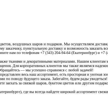
цветов, воздушных шаров и подарков. Мы осуществляем доставк
у заказчику, пунктуальную доставку и возможность заказать все
воните нам по телефонам +7 (343) 204-94-64 (Екатеринбург) и +7
также тканями и декоративными материалами. Нашим клиентам 
мещения. Для корпоративных клиентов мы также являемся наде
 Обращайтесь — мы успешно справимся с любой задачей!
представлен весь наш ассортимент, есть просторная и уютная зон
и по поводу будущего заказа. Забегайте, будем рады увидеться!
ете заехать за связкой шаров, букетом цветов или другим подарко
катеринбурге), где вы всегда найдете широкий ассортимент свеж