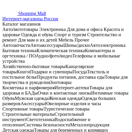
Shopping
Mall
Интернет-магазины России
Каталог магазинов
Авто/мототовары
Электроника
Для дома и офиса
Красота и
здоровье
Одежда и обувь
Спорт и туризм
Строительство и
ремонт
Для мам и их детей
Мебель
Прочее
Автозапчасти
Автоаксессуары
Шины/диски
Автоэлектроника
Бытовая техника
Климатическая техника
Компьютеры и
оргтехника / ПО
Аудио/фото/видео
Телефоны и мобильные
устройства
Хозяйственно-бытовые товары
Канцелярские
товары
Книги
Подарки и сувениры
Посуда
Текстиль и
постельное белье
Продукты питания, доставка еды
Товары для
творчества и рукоделия
Зоотовары
Косметика и парфюмерия
Интернет-аптеки
Товары для
здоровья и БАДы
Очки и контактные линзы
Интимные товары
Обувь
Мужская одежда
Женская одежда
Одежда больших
размеров
Аксессуары
Ювелирные изделия и часы
Спортивные товары
Туристические товары
Строительные материалы
Строительный
инструмент
Светотехника
Водоснабжение и
отопление
Системы безопасности
Металлопродукция
Детская одежда
Товары для беременных и кормящих