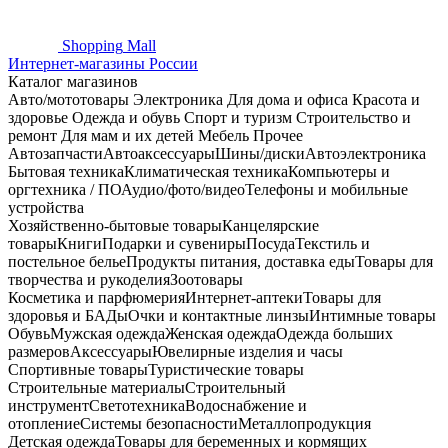
Shopping
Mall
Интернет-магазины России
Каталог магазинов
Авто/мототовары
Электроника
Для дома и офиса
Красота и
здоровье
Одежда и обувь
Спорт и туризм
Строительство и
ремонт
Для мам и их детей
Мебель
Прочее
Автозапчасти
Автоаксессуары
Шины/диски
Автоэлектроника
Бытовая техника
Климатическая техника
Компьютеры и
оргтехника / ПО
Аудио/фото/видео
Телефоны и мобильные
устройства
Хозяйственно-бытовые товары
Канцелярские
товары
Книги
Подарки и сувениры
Посуда
Текстиль и
постельное белье
Продукты питания, доставка еды
Товары для
творчества и рукоделия
Зоотовары
Косметика и парфюмерия
Интернет-аптеки
Товары для
здоровья и БАДы
Очки и контактные линзы
Интимные товары
Обувь
Мужская одежда
Женская одежда
Одежда больших
размеров
Аксессуары
Ювелирные изделия и часы
Спортивные товары
Туристические товары
Строительные материалы
Строительный
инструмент
Светотехника
Водоснабжение и
отопление
Системы безопасности
Металлопродукция
Детская одежда
Товары для беременных и кормящих