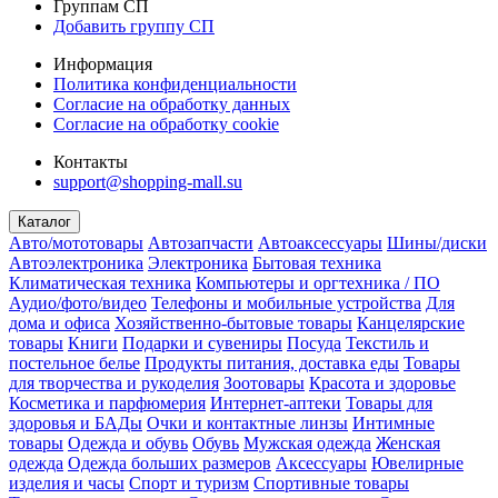
Группам СП
Добавить группу СП
Информация
Политика конфиденциальности
Согласие на обработку данных
Согласие на обработку cookie
Контакты
support@shopping-mall.su
Каталог
Авто/мототовары
Автозапчасти
Автоаксессуары
Шины/диски
Автоэлектроника
Электроника
Бытовая техника
Климатическая техника
Компьютеры и оргтехника / ПО
Аудио/фото/видео
Телефоны и мобильные устройства
Для
дома и офиса
Хозяйственно-бытовые товары
Канцелярские
товары
Книги
Подарки и сувениры
Посуда
Текстиль и
постельное белье
Продукты питания, доставка еды
Товары
для творчества и рукоделия
Зоотовары
Красота и здоровье
Косметика и парфюмерия
Интернет-аптеки
Товары для
здоровья и БАДы
Очки и контактные линзы
Интимные
товары
Одежда и обувь
Обувь
Мужская одежда
Женская
одежда
Одежда больших размеров
Аксессуары
Ювелирные
изделия и часы
Спорт и туризм
Спортивные товары