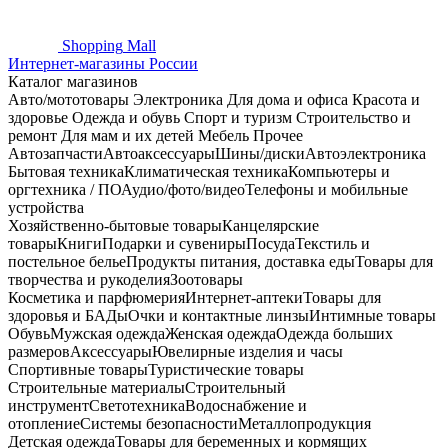
Shopping
Mall
Интернет-магазины России
Каталог магазинов
Авто/мототовары
Электроника
Для дома и офиса
Красота и
здоровье
Одежда и обувь
Спорт и туризм
Строительство и
ремонт
Для мам и их детей
Мебель
Прочее
Автозапчасти
Автоаксессуары
Шины/диски
Автоэлектроника
Бытовая техника
Климатическая техника
Компьютеры и
оргтехника / ПО
Аудио/фото/видео
Телефоны и мобильные
устройства
Хозяйственно-бытовые товары
Канцелярские
товары
Книги
Подарки и сувениры
Посуда
Текстиль и
постельное белье
Продукты питания, доставка еды
Товары для
творчества и рукоделия
Зоотовары
Косметика и парфюмерия
Интернет-аптеки
Товары для
здоровья и БАДы
Очки и контактные линзы
Интимные товары
Обувь
Мужская одежда
Женская одежда
Одежда больших
размеров
Аксессуары
Ювелирные изделия и часы
Спортивные товары
Туристические товары
Строительные материалы
Строительный
инструмент
Светотехника
Водоснабжение и
отопление
Системы безопасности
Металлопродукция
Детская одежда
Товары для беременных и кормящих