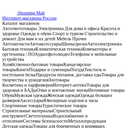
Shopping
Mall
Интернет-магазины России
Каталог магазинов
Авто/мототовары
Электроника
Для дома и офиса
Красота и
здоровье
Одежда и обувь
Спорт и туризм
Строительство и
ремонт
Для мам и их детей
Мебель
Прочее
Автозапчасти
Автоаксессуары
Шины/диски
Автоэлектроника
Бытовая техника
Климатическая техника
Компьютеры и
оргтехника / ПО
Аудио/фото/видео
Телефоны и мобильные
устройства
Хозяйственно-бытовые товары
Канцелярские
товары
Книги
Подарки и сувениры
Посуда
Текстиль и
постельное белье
Продукты питания, доставка еды
Товары для
творчества и рукоделия
Зоотовары
Косметика и парфюмерия
Интернет-аптеки
Товары для
здоровья и БАДы
Очки и контактные линзы
Интимные товары
Обувь
Мужская одежда
Женская одежда
Одежда больших
размеров
Аксессуары
Ювелирные изделия и часы
Спортивные товары
Туристические товары
Строительные материалы
Строительный
инструмент
Светотехника
Водоснабжение и
отопление
Системы безопасности
Металлопродукция
Детская одежда
Товары для беременных и кормящих