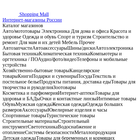
Shopping
Mall
Интернет-магазины России
Каталог магазинов
Авто/мототовары
Электроника
Для дома и офиса
Красота и
здоровье
Одежда и обувь
Спорт и туризм
Строительство и
ремонт
Для мам и их детей
Мебель
Прочее
Автозапчасти
Автоаксессуары
Шины/диски
Автоэлектроника
Бытовая техника
Климатическая техника
Компьютеры и
оргтехника / ПО
Аудио/фото/видео
Телефоны и мобильные
устройства
Хозяйственно-бытовые товары
Канцелярские
товары
Книги
Подарки и сувениры
Посуда
Текстиль и
постельное белье
Продукты питания, доставка еды
Товары для
творчества и рукоделия
Зоотовары
Косметика и парфюмерия
Интернет-аптеки
Товары для
здоровья и БАДы
Очки и контактные линзы
Интимные товары
Обувь
Мужская одежда
Женская одежда
Одежда больших
размеров
Аксессуары
Ювелирные изделия и часы
Спортивные товары
Туристические товары
Строительные материалы
Строительный
инструмент
Светотехника
Водоснабжение и
отопление
Системы безопасности
Металлопродукция
Детская одежда
Товары для беременных и кормящих