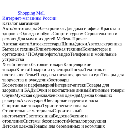
Shopping
Mall
Интернет-магазины России
Каталог магазинов
Авто/мототовары
Электроника
Для дома и офиса
Красота и
здоровье
Одежда и обувь
Спорт и туризм
Строительство и
ремонт
Для мам и их детей
Мебель
Прочее
Автозапчасти
Автоаксессуары
Шины/диски
Автоэлектроника
Бытовая техника
Климатическая техника
Компьютеры и
оргтехника / ПО
Аудио/фото/видео
Телефоны и мобильные
устройства
Хозяйственно-бытовые товары
Канцелярские
товары
Книги
Подарки и сувениры
Посуда
Текстиль и
постельное белье
Продукты питания, доставка еды
Товары для
творчества и рукоделия
Зоотовары
Косметика и парфюмерия
Интернет-аптеки
Товары для
здоровья и БАДы
Очки и контактные линзы
Интимные товары
Обувь
Мужская одежда
Женская одежда
Одежда больших
размеров
Аксессуары
Ювелирные изделия и часы
Спортивные товары
Туристические товары
Строительные материалы
Строительный
инструмент
Светотехника
Водоснабжение и
отопление
Системы безопасности
Металлопродукция
Детская одежда
Товары для беременных и кормящих