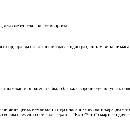
, а также отвечал на все вопросы.
х пор, правда по гарантии сдавал один раз, но там вина не магаз
р запакован и опрятен, не было брака. Скоро поеду покупать нов
четание цены, вежливости персонала и качества товара редкое в
 В скором времени собираюсь брать в "КотоФото" смартфон дочер