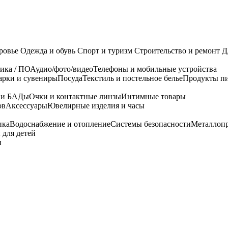
ровье
Одежда и обувь
Спорт и туризм
Строительство и ремонт
Д
ика / ПО
Аудио/фото/видео
Телефоны и мобильные устройства
арки и сувениры
Посуда
Текстиль и постельное белье
Продукты пи
я и БАДы
Очки и контактные линзы
Интимные товары
ов
Аксессуары
Ювелирные изделия и часы
ика
Водоснабжение и отопление
Системы безопасности
Металлоп
 для детей
и