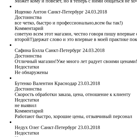
Может кому и повезёт, но я теперь с ними общаться не хоч
Ищенко Антон
Санкт-Петербург
24.03.2018
Достоинства
все четко, быстро и профессионально,всем бы так!)
Комментарий
советую всем этот магазин, честно говоря пишу впервые о
второй!!)держат слово и это впервые в моей практике по
Сафина Бэлла
Санкт-Петербург
24.03.2018
Достоинства
Отличный магазин!Уже много лет радует своими ценами!
Недостатки
Не обнаружены
Бутенко Валентин
Краснодар
23.03.2018
Достоинства
Скорость обработки заказа, цена, отношение к клиенту
Недостатки
не выявил
Комментарий
Работают быстро, хорошие цены, отзывчивый персонал
Недух Олег
Санкт-Петербург
23.03.2018
Недостатки