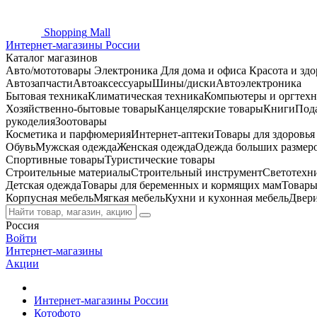
Shopping
Mall
Интернет-магазины России
Каталог магазинов
Авто/мототовары
Электроника
Для дома и офиса
Красота и здо
Автозапчасти
Автоаксессуары
Шины/диски
Автоэлектроника
Бытовая техника
Климатическая техника
Компьютеры и оргтехн
Хозяйственно-бытовые товары
Канцелярские товары
Книги
Под
рукоделия
Зоотовары
Косметика и парфюмерия
Интернет-аптеки
Товары для здоровь
Обувь
Мужская одежда
Женская одежда
Одежда больших размер
Спортивные товары
Туристические товары
Строительные материалы
Строительный инструмент
Светотехн
Детская одежда
Товары для беременных и кормящих мам
Товары
Корпусная мебель
Мягкая мебель
Кухни и кухонная мебель
Двер
Россия
Войти
Интернет-магазины
Акции
Интернет-магазины России
Котофото