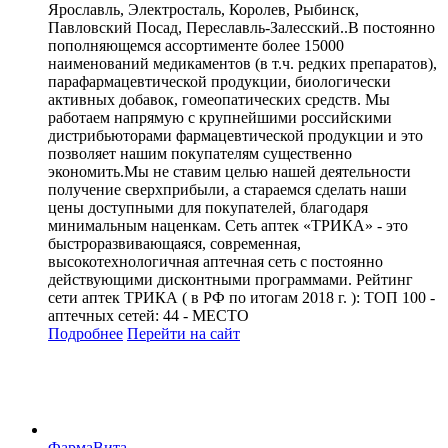
Ярославль, Электросталь, Королев, Рыбинск,
Павловский Посад, Переславль-Залесский..В постоянно
пополняющемся ассортименте более 15000
наименований медикаментов (в т.ч. редких препаратов),
парафармацевтической продукции, биологически
активных добавок, гомеопатических средств. Мы
работаем напрямую с крупнейшими российскими
дистрибьюторами фармацевтической продукции и это
позволяет нашим покупателям существенно
экономить.Мы не ставим целью нашей деятельности
получение сверхприбыли, а стараемся сделать наши
цены доступными для покупателей, благодаря
минимальным наценкам. Сеть аптек «ТРИКА» - это
быстроразвивающаяся, современная,
высокотехнологичная аптечная сеть с постоянно
действующими дисконтными программами. Рейтинг
сети аптек ТРИКА ( в РФ по итогам 2018 г. ): ТОП 100 -
аптечных сетей: 44 - МЕСТО
Подробнее
Перейти
на сайт
ФармаВита