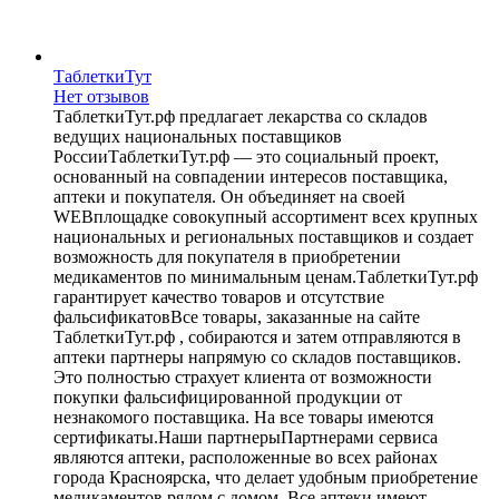
ТаблеткиТут
Нет отзывов
ТаблеткиТут.рф предлагает лекарства со складов
ведущих национальных поставщиков
РоссииТаблеткиТут.рф — это социальный проект,
основанный на совпадении интересов поставщика,
аптеки и покупателя. Он объединяет на своей
WEBплощадке совокупный ассортимент всех крупных
национальных и региональных поставщиков и создает
возможность для покупателя в приобретении
медикаментов по минимальным ценам.ТаблеткиТут.рф
гарантирует качество товаров и отсутствие
фальсификатовВсе товары, заказанные на сайте
ТаблеткиТут.рф , собираются и затем отправляются в
аптеки партнеры напрямую со складов поставщиков.
Это полностью страхует клиента от возможности
покупки фальсифицированной продукции от
незнакомого поставщика. На все товары имеются
сертификаты.Наши партнерыПартнерами сервиса
являются аптеки, расположенные во всех районах
города Красноярска, что делает удобным приобретение
медикаментов рядом с домом. Все аптеки имеют