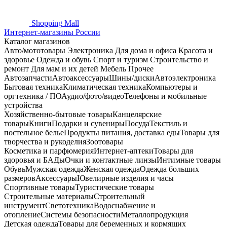
Shopping
Mall
Интернет-магазины России
Каталог магазинов
Авто/мототовары
Электроника
Для дома и офиса
Красота и
здоровье
Одежда и обувь
Спорт и туризм
Строительство и
ремонт
Для мам и их детей
Мебель
Прочее
Автозапчасти
Автоаксессуары
Шины/диски
Автоэлектроника
Бытовая техника
Климатическая техника
Компьютеры и
оргтехника / ПО
Аудио/фото/видео
Телефоны и мобильные
устройства
Хозяйственно-бытовые товары
Канцелярские
товары
Книги
Подарки и сувениры
Посуда
Текстиль и
постельное белье
Продукты питания, доставка еды
Товары для
творчества и рукоделия
Зоотовары
Косметика и парфюмерия
Интернет-аптеки
Товары для
здоровья и БАДы
Очки и контактные линзы
Интимные товары
Обувь
Мужская одежда
Женская одежда
Одежда больших
размеров
Аксессуары
Ювелирные изделия и часы
Спортивные товары
Туристические товары
Строительные материалы
Строительный
инструмент
Светотехника
Водоснабжение и
отопление
Системы безопасности
Металлопродукция
Детская одежда
Товары для беременных и кормящих