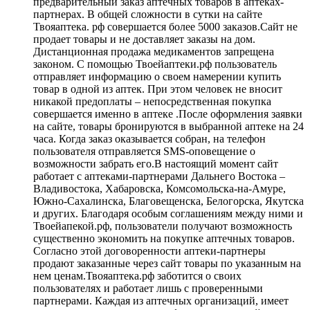
предварительный заказ аптечных товаров в аптеках-
партнерах. В общей сложности в сутки на сайте
Твояаптека. рф совершается более 5000 заказов.Сайт не
продает товары и не доставляет заказы на дом.
Дистанционная продажа медикаментов запрещена
законом. С помощью Твоейаптеки.рф пользователь
отправляет информацию о своем намерении купить
товар в одной из аптек. При этом человек не вносит
никакой предоплаты – непосредственная покупка
совершается именно в аптеке .После оформления заявки
на сайте, товары бронируются в выбранной аптеке на 24
часа. Когда заказ оказывается собран, на телефон
пользователя отправляется SMS-оповещение о
возможности забрать его.В настоящий момент сайт
работает с аптеками-партнерами Дальнего Востока –
Владивостока, Хабаровска, Комсомольска-на-Амуре,
Южно-Сахалинска, Благовещенска, Белогорска, Якутска
и других. Благодаря особым соглашениям между ними и
Твоейапекой.рф, пользователи получают возможность
существенно экономить на покупке аптечных товаров.
Согласно этой договоренности аптеки-партнеры
продают заказанные через сайт товары по указанным на
нем ценам.Твояаптека.рф заботится о своих
пользователях и работает лишь с проверенными
партнерами. Каждая из аптечных организаций, имеет