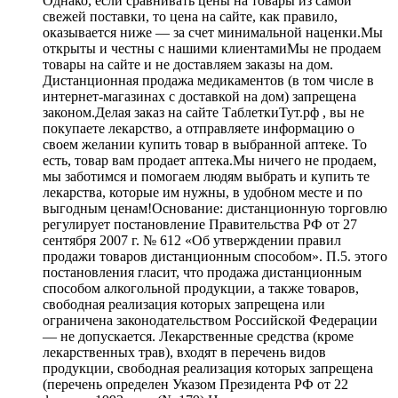
Однако, если сравнивать цены на товары из самой
свежей поставки, то цена на сайте, как правило,
оказывается ниже — за счет минимальной наценки.Мы
открыты и честны с нашими клиентамиМы не продаем
товары на сайте и не доставляем заказы на дом.
Дистанционная продажа медикаментов (в том числе в
интернет-магазинах с доставкой на дом) запрещена
законом.Делая заказ на сайте ТаблеткиТут.рф , вы не
покупаете лекарство, а отправляете информацию о
своем желании купить товар в выбранной аптеке. То
есть, товар вам продает аптека.Мы ничего не продаем,
мы заботимся и помогаем людям выбрать и купить те
лекарства, которые им нужны, в удобном месте и по
выгодным ценам!Основание: дистанционную торговлю
регулирует постановление Правительства РФ от 27
сентября 2007 г. № 612 «Об утверждении правил
продажи товаров дистанционным способом». П.5. этого
постановления гласит, что продажа дистанционным
способом алкогольной продукции, а также товаров,
свободная реализация которых запрещена или
ограничена законодательством Российской Федерации
— не допускается. Лекарственные средства (кроме
лекарственных трав), входят в перечень видов
продукции, свободная реализация которых запрещена
(перечень определен Указом Президента РФ от 22