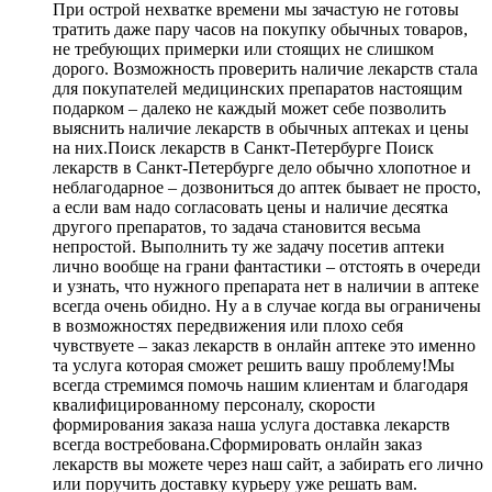
При острой нехватке времени мы зачастую не готовы
тратить даже пару часов на покупку обычных товаров,
не требующих примерки или стоящих не слишком
дорого. Возможность проверить наличие лекарств стала
для покупателей медицинских препаратов настоящим
подарком – далеко не каждый может себе позволить
выяснить наличие лекарств в обычных аптеках и цены
на них.Поиск лекарств в Санкт-Петербурге Поиск
лекарств в Санкт-Петербурге дело обычно хлопотное и
неблагодарное – дозвониться до аптек бывает не просто,
а если вам надо согласовать цены и наличие десятка
другого препаратов, то задача становится весьма
непростой. Выполнить ту же задачу посетив аптеки
лично вообще на грани фантастики – отстоять в очереди
и узнать, что нужного препарата нет в наличии в аптеке
всегда очень обидно. Ну а в случае когда вы ограничены
в возможностях передвижения или плохо себя
чувствуете – заказ лекарств в онлайн аптеке это именно
та услуга которая сможет решить вашу проблему!Мы
всегда стремимся помочь нашим клиентам и благодаря
квалифицированному персоналу, скорости
формирования заказа наша услуга доставка лекарств
всегда востребована.Сформировать онлайн заказ
лекарств вы можете через наш сайт, а забирать его лично
или поручить доставку курьеру уже решать вам.