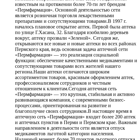
известным на протяжении более 70-ти лет брендом
«Пермфармация». Основной деятельностью сети
является розничная торговля лекарственными
препаратами и сопутствующими товарами.В 1997 г.
началось плановое открытие аптек. Первой была аптека
по улице Г.Хасана, 32. Благодаря изобилию деревьев
вокруг, аптеку прозвали «Зеленой». Сегодня же,
открываются все новые и новые аптеки во всех районах
Пермского края, ведь основная задача аптечной сети
«Пермфармация» — это реализация социальной
функции: обеспечение качественными медикаментами и
сопутствующими товарами всех жителей нашего
региона.Наши аптеки отличаются широким
ассортиментом товаров, красивым оформлением аптек,
профессионализмом сотрудников и честным
отношением к клиентам.Сегодня аптечная сеть
«Пермфармация» — это крупная, стабильная и активно
развивающаяся компания, с современными бизнес-
процессами, ориентированная на развитие и
благополучие своих сотрудников.В настоящее время в
аптечную сеть «Пермфармация» входит более 200 аптек
и аптечных пунктов в Перми и Пермском крае. Важным
направлением в деятельности сети является отпуск
медикаментов льготной категории населения.
Наданный момент, более 70 пунктов льготного отпуска