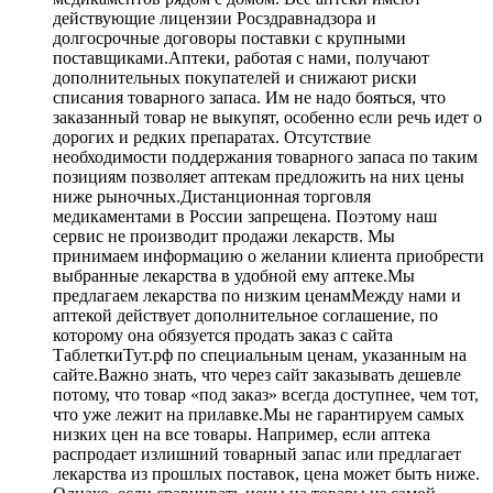
действующие лицензии Росздравнадзора и
долгосрочные договоры поставки с крупными
поставщиками.Аптеки, работая с нами, получают
дополнительных покупателей и снижают риски
списания товарного запаса. Им не надо бояться, что
заказанный товар не выкупят, особенно если речь идет о
дорогих и редких препаратах. Отсутствие
необходимости поддержания товарного запаса по таким
позициям позволяет аптекам предложить на них цены
ниже рыночных.Дистанционная торговля
медикаментами в России запрещена. Поэтому наш
сервис не производит продажи лекарств. Мы
принимаем информацию о желании клиента приобрести
выбранные лекарства в удобной ему аптеке.Мы
предлагаем лекарства по низким ценамМежду нами и
аптекой действует дополнительное соглашение, по
которому она обязуется продать заказ с сайта
ТаблеткиТут.рф по специальным ценам, указанным на
сайте.Важно знать, что через сайт заказывать дешевле
потому, что товар «под заказ» всегда доступнее, чем тот,
что уже лежит на прилавке.Мы не гарантируем самых
низких цен на все товары. Например, если аптека
распродает излишний товарный запас или предлагает
лекарства из прошлых поставок, цена может быть ниже.