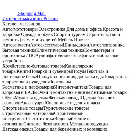
Shopping
Mall
Интернет-магазины России
Каталог магазинов
Авто/мототовары
Электроника
Для дома и офиса
Красота и
здоровье
Одежда и обувь
Спорт и туризм
Строительство и
ремонт
Для мам и их детей
Мебель
Прочее
Автозапчасти
Автоаксессуары
Шины/диски
Автоэлектроника
Бытовая техника
Климатическая техника
Компьютеры и
оргтехника / ПО
Аудио/фото/видео
Телефоны и мобильные
устройства
Хозяйственно-бытовые товары
Канцелярские
товары
Книги
Подарки и сувениры
Посуда
Текстиль и
постельное белье
Продукты питания, доставка еды
Товары для
творчества и рукоделия
Зоотовары
Косметика и парфюмерия
Интернет-аптеки
Товары для
здоровья и БАДы
Очки и контактные линзы
Интимные товары
Обувь
Мужская одежда
Женская одежда
Одежда больших
размеров
Аксессуары
Ювелирные изделия и часы
Спортивные товары
Туристические товары
Строительные материалы
Строительный
инструмент
Светотехника
Водоснабжение и
отопление
Системы безопасности
Металлопродукция
Детская одежда
Товары для беременных и кормящих