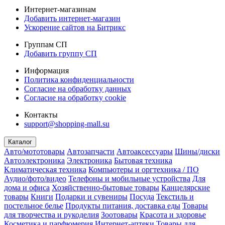
Интернет-магазинам
Добавить интернет-магазин
Ускорение сайтов на Битрикс
Группам СП
Добавить группу СП
Информация
Политика конфиденциальности
Согласие на обработку данных
Согласие на обработку cookie
Контакты
support@shopping-mall.su
Каталог
Авто/мототовары
Автозапчасти
Автоаксессуары
Шины/диски
Автоэлектроника
Электроника
Бытовая техника
Климатическая техника
Компьютеры и оргтехника / ПО
Аудио/фото/видео
Телефоны и мобильные устройства
Для
дома и офиса
Хозяйственно-бытовые товары
Канцелярские
товары
Книги
Подарки и сувениры
Посуда
Текстиль и
постельное белье
Продукты питания, доставка еды
Товары
для творчества и рукоделия
Зоотовары
Красота и здоровье
Косметика и парфюмерия
Интернет-аптеки
Товары для