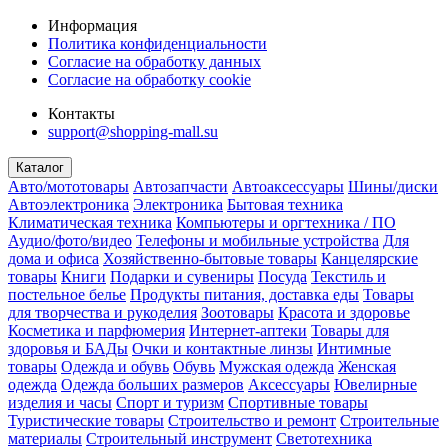
Информация
Политика конфиденциальности
Согласие на обработку данных
Согласие на обработку cookie
Контакты
support@shopping-mall.su
Каталог
Авто/мототовары
Автозапчасти
Автоаксессуары
Шины/диски
Автоэлектроника
Электроника
Бытовая техника
Климатическая техника
Компьютеры и оргтехника / ПО
Аудио/фото/видео
Телефоны и мобильные устройства
Для
дома и офиса
Хозяйственно-бытовые товары
Канцелярские
товары
Книги
Подарки и сувениры
Посуда
Текстиль и
постельное белье
Продукты питания, доставка еды
Товары
для творчества и рукоделия
Зоотовары
Красота и здоровье
Косметика и парфюмерия
Интернет-аптеки
Товары для
здоровья и БАДы
Очки и контактные линзы
Интимные
товары
Одежда и обувь
Обувь
Мужская одежда
Женская
одежда
Одежда больших размеров
Аксессуары
Ювелирные
изделия и часы
Спорт и туризм
Спортивные товары
Туристические товары
Строительство и ремонт
Строительные
материалы
Строительный инструмент
Светотехника