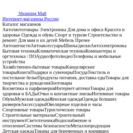
Shopping
Mall
Интернет-магазины России
Каталог магазинов
Авто/мототовары
Электроника
Для дома и офиса
Красота и
здоровье
Одежда и обувь
Спорт и туризм
Строительство и
ремонт
Для мам и их детей
Мебель
Прочее
Автозапчасти
Автоаксессуары
Шины/диски
Автоэлектроника
Бытовая техника
Климатическая техника
Компьютеры и
оргтехника / ПО
Аудио/фото/видео
Телефоны и мобильные
устройства
Хозяйственно-бытовые товары
Канцелярские
товары
Книги
Подарки и сувениры
Посуда
Текстиль и
постельное белье
Продукты питания, доставка еды
Товары для
творчества и рукоделия
Зоотовары
Косметика и парфюмерия
Интернет-аптеки
Товары для
здоровья и БАДы
Очки и контактные линзы
Интимные товары
Обувь
Мужская одежда
Женская одежда
Одежда больших
размеров
Аксессуары
Ювелирные изделия и часы
Спортивные товары
Туристические товары
Строительные материалы
Строительный
инструмент
Светотехника
Водоснабжение и
отопление
Системы безопасности
Металлопродукция
Детская одежда
Товары для беременных и кормящих