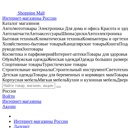
Shopping
Mall
Интернет-магазины России
Каталог магазинов
Авто/мототовары
Электроника
Для дома и офиса
Красота и здо
Автозапчасти
Автоаксессуары
Шины/диски
Автоэлектроника
Бытовая техника
Климатическая техника
Компьютеры и оргтехн
Хозяйственно-бытовые товары
Канцелярские товары
Книги
Под
рукоделия
Зоотовары
Косметика и парфюмерия
Интернет-аптеки
Товары для здоровь
Обувь
Мужская одежда
Женская одежда
Одежда больших размер
Спортивные товары
Туристические товары
Строительные материалы
Строительный инструмент
Светотехн
Детская одежда
Товары для беременных и кормящих мам
Товары
Корпусная мебель
Мягкая мебель
Кухни и кухонная мебель
Двер
Россия
Войти
Интернет-магазины
Акции
Интернет-магазины России
Лазурит