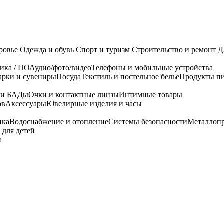
ровье
Одежда и обувь
Спорт и туризм
Строительство и ремонт
Д
ика / ПО
Аудио/фото/видео
Телефоны и мобильные устройства
арки и сувениры
Посуда
Текстиль и постельное белье
Продукты пи
я и БАДы
Очки и контактные линзы
Интимные товары
ов
Аксессуары
Ювелирные изделия и часы
ика
Водоснабжение и отопление
Системы безопасности
Металлоп
 для детей
и