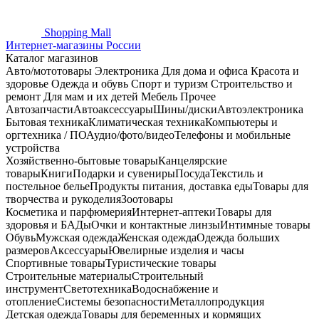
Shopping
Mall
Интернет-магазины России
Каталог магазинов
Авто/мототовары
Электроника
Для дома и офиса
Красота и
здоровье
Одежда и обувь
Спорт и туризм
Строительство и
ремонт
Для мам и их детей
Мебель
Прочее
Автозапчасти
Автоаксессуары
Шины/диски
Автоэлектроника
Бытовая техника
Климатическая техника
Компьютеры и
оргтехника / ПО
Аудио/фото/видео
Телефоны и мобильные
устройства
Хозяйственно-бытовые товары
Канцелярские
товары
Книги
Подарки и сувениры
Посуда
Текстиль и
постельное белье
Продукты питания, доставка еды
Товары для
творчества и рукоделия
Зоотовары
Косметика и парфюмерия
Интернет-аптеки
Товары для
здоровья и БАДы
Очки и контактные линзы
Интимные товары
Обувь
Мужская одежда
Женская одежда
Одежда больших
размеров
Аксессуары
Ювелирные изделия и часы
Спортивные товары
Туристические товары
Строительные материалы
Строительный
инструмент
Светотехника
Водоснабжение и
отопление
Системы безопасности
Металлопродукция
Детская одежда
Товары для беременных и кормящих