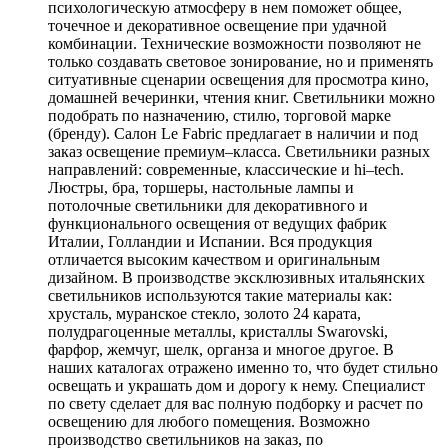
психологическую атмосферу в нем поможет общее,
точечное и декоративное освещение при удачной
комбинации. Технические возможности позволяют не
только создавать световое зонирование, но и применять
ситуативные сценарии освещения для просмотра кино,
домашней вечеринки, чтения книг. Светильники можно
подобрать по назначению, стилю, торговой марке
(бренду). Салон Le Fabric предлагает в наличии и под
заказ освещение премиум–класса. Светильники разных
направлений: современные, классические и hi–tech.
Люстры, бра, торшеры, настольные лампы и
потолочные светильники для декоративного и
функционального освещения от ведущих фабрик
Италии, Голландии и Испании. Вся продукция
отличается высоким качеством и оригинальным
дизайном. В производстве эксклюзивных итальянских
светильников используются такие материалы как:
хрусталь, муранское стекло, золото 24 карата,
полудрагоценные металлы, кристаллы Swarovski,
фарфор, жемчуг, шелк, органза и многое другое. В
наших каталогах отражено именно то, что будет стильно
освещать и украшать дом и дорогу к нему. Специалист
по свету сделает для вас полную подборку и расчет по
освещению для любого помещения. Возможно
производство светильников на заказ, по