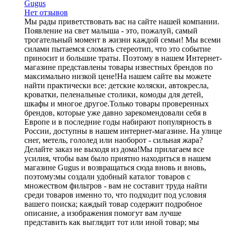
Gugus
Нет отзывов
Мы рады приветствовать вас на сайте нашей компании.
Появление на свет малыша - это, пожалуй, самый
трогательный момент в жизни каждой семьи! Мы всеми
силами пытаемся сломать стереотип, что это событие
приносит и большие траты. Поэтому в нашем Интернет-
магазине представлены товары известных брендов по
максимально низкой цене!На нашем сайте вы можете
найти практически все: детские коляски, автокресла,
кроватки, пеленальные столики, комоды для детей,
шкафы и многое другое.Только товары проверенных
брендов, которые уже давно зарекомендовали себя в
Европе и в последние годы набирают популярность в
России, доступны в нашем интернет-магазине. На улице
снег, метель, гололед или наоборот - сильная жара?
Делайте заказ не выходя из дома!Мы прилагаем все
усилия, чтобы вам было приятно находиться в нашем
магазине Gugus и возвращаться сюда вновь и вновь,
поэтому:мы создали удобный каталог товаров c
множеством фильтров - вам не составит труда найти
среди товаров именно то, что подходит под условия
вашего поиска; каждый товар содержит подробное
описание, а изображения помогут вам лучше
представить как выглядит тот или иной товар; мы