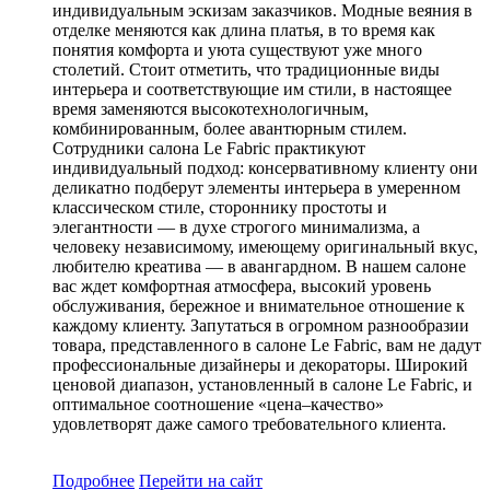
индивидуальным эскизам заказчиков. Модные веяния в
отделке меняются как длина платья, в то время как
понятия комфорта и уюта существуют уже много
столетий. Стоит отметить, что традиционные виды
интерьера и соответствующие им стили, в настоящее
время заменяются высокотехнологичным,
комбинированным, более авантюрным стилем.
Сотрудники салона Le Fabric практикуют
индивидуальный подход: консервативному клиенту они
деликатно подберут элементы интерьера в умеренном
классическом стиле, стороннику простоты и
элегантности — в духе строгого минимализма, а
человеку независимому, имеющему оригинальный вкус,
любителю креатива — в авангардном. В нашем салоне
вас ждет комфортная атмосфера, высокий уровень
обслуживания, бережное и внимательное отношение к
каждому клиенту. Запутаться в огромном разнообразии
товара, представленного в салоне Le Fabric, вам не дадут
профессиональные дизайнеры и декораторы. Широкий
ценовой диапазон, установленный в салоне Le Fabric, и
оптимальное соотношение «цена–качество»
удовлетворят даже самого требовательного клиента.
Подробнее
Перейти
на сайт