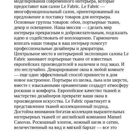
моделирования современного интерьера, которые
предоставит вам салон Le Fabric. Le Fabric —
многофункциональный салон, ориентированный на
предложение и поставку товаров для интерьера.
Основные группы товаров: обои, портьерные ткани,
декор и освещение. Наша миссия — сделать мир
интерьера прекрасным и доброжелательным, подсказать
идею и содействовать её воплощению. Гармонично
вписать наши товары в ваш интерьер помогут
профессиональные дизайнеры и декораторы.
Центральное место в интерьерной экспозиции салона Le
Fabric занимают портьерные ткани от известных
европейских производителей в наличии и под заказ. И
это неслучайно. Декорирование окна в любой комнате
— еще один эффективный способ привнести в дом
новое настроение. Портьеры из шелка, льна или шерсти,
вместе с изысканными орнаментами создадут атмосферу
роскоши и комфорта. Европейское качество тканей и
мастерство дизайнеров превратят ваши окна в
произведения искусства. Le Fabric практикует в
представлении тканей коллекционный подход.
Достойна внимания богатая коллекция выразительных
интерьерных тканей от английской компании Manuel
Canovas. Роскошный хлопок, нежный шелк и сатин,
величественный на вид и мягкий бархат — все это