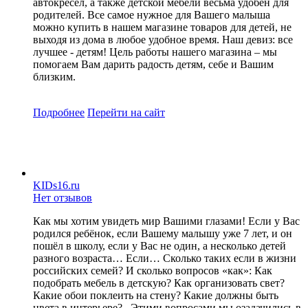
автокресел, а также детской мебели весьма удобен для
родителей. Все самое нужное для Вашего малыша
можно купить в нашем магазине товаров для детей, не
выходя из дома в любое удобное время. Наш девиз: все
лучшее - детям! Цель работы нашего магазина – мы
помогаем Вам дарить радость детям, себе и Вашим
близким.
Подробнее
Перейти
на сайт
KIDs16.ru
Нет отзывов
Как мы хотим увидеть мир Вашими глазами! Если у Вас
родился ребёнок, если Вашему малышу уже 7 лет, и он
пошёл в школу, если у Вас не один, а несколько детей
разного возраста… Если… Сколько таких если в жизни
российских семей? И сколько вопросов «как»: Как
подобрать мебель в детскую? Как организовать свет?
Какие обои поклеить на стену? Какие должны быть
цвета в интерьере?.. Этими вопросами мы озадачились в