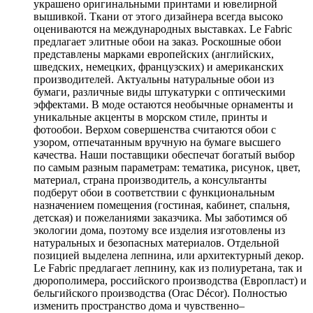
украшено оригинальными принтами и ювелирной
вышивкой. Ткани от этого дизайнера всегда высоко
оцениваются на международных выставках. Le Fabric
предлагает элитные обои на заказ. Роскошные обои
представлены марками европейских (английских,
шведских, немецких, французских) и американских
производителей. Актуальны натуральные обои из
бумаги, различные виды штукатурки с оптическими
эффектами. В моде остаются необычные орнаменты и
уникальные акценты в морском стиле, принты и
фотообои. Верхом совершенства считаются обои с
узором, отпечатанным вручную на бумаге высшего
качества. Наши поставщики обеспечат богатый выбор
по самым разным параметрам: тематика, рисунок, цвет,
материал, страна производитель, а консультанты
подберут обои в соответствии с функциональным
назначением помещения (гостиная, кабинет, спальня,
детская) и пожеланиями заказчика. Мы заботимся об
экологии дома, поэтому все изделия изготовлены из
натуральных и безопасных материалов. Отдельной
позицией выделена лепнина, или архитектурный декор.
Le Fabric предлагает лепнину, как из полиуретана, так и
дюрополимера, российского производства (Европласт) и
бельгийского производства (Orac Décor). Полностью
изменить пространство дома и чувственно–