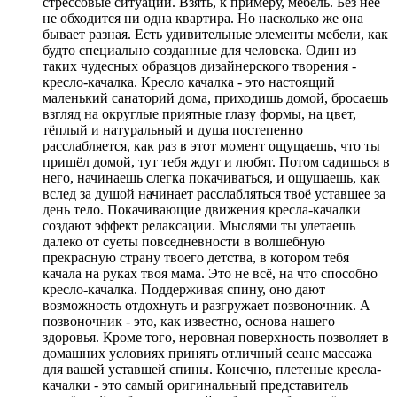
стрессовые ситуации. Взять, к примеру, мебель. Без неё
не обходится ни одна квартира. Но насколько же она
бывает разная. Есть удивительные элементы мебели, как
будто специально созданные для человека. Один из
таких чудесных образцов дизайнерского творения -
кресло-качалка. Кресло качалка - это настоящий
маленький санаторий дома, приходишь домой, бросаешь
взгляд на округлые приятные глазу формы, на цвет,
тёплый и натуральный и душа постепенно
расслабляется, как раз в этот момент ощущаешь, что ты
пришёл домой, тут тебя ждут и любят. Потом садишься в
него, начинаешь слегка покачиваться, и ощущаешь, как
вслед за душой начинает расслабляться твоё уставшее за
день тело. Покачивающие движения кресла-качалки
создают эффект релаксации. Мыслями ты улетаешь
далеко от суеты повседневности в волшебную
прекрасную страну твоего детства, в котором тебя
качала на руках твоя мама. Это не всё, на что способно
кресло-качалка. Поддерживая спину, оно дают
возможность отдохнуть и разгружает позвоночник. А
позвоночник - это, как известно, основа нашего
здоровья. Кроме того, неровная поверхность позволяет в
домашних условиях принять отличный сеанс массажа
для вашей уставшей спины. Конечно, плетеные кресла-
качалки - это самый оригинальный представитель