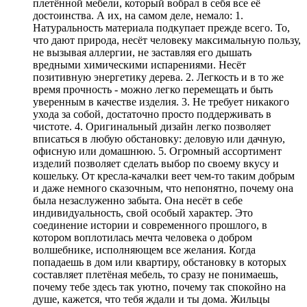
плетённой мебели, который вобрал в себя все её
достоинства. А их, на самом деле, немало: 1.
Натуральность материала подкупает прежде всего. То,
что дают природа, несёт человеку максимальную пользу,
не вызывая аллергии, не заставляя его дышать
вредными химическими испарениями. Несёт
позитивную энергетику дерева. 2. Легкость и в то же
время прочность - можно легко перемещать и быть
уверенным в качестве изделия. 3. Не требует никакого
ухода за собой, достаточно просто поддерживать в
чистоте. 4. Оригинальный дизайн легко позволяет
вписаться в любую обстановку: деловую или дачную,
офисную или домашнюю. 5. Огромный ассортимент
изделий позволяет сделать выбор по своему вкусу и
кошельку. От кресла-качалки веет чем-то таким добрым
и даже немного сказочным, что непонятно, почему она
была незаслуженно забыта. Она несёт в себе
индивидуальность, свой особый характер. Это
соединение истории и современного прошлого, в
котором воплотилась мечта человека о добром
волшебнике, исполняющем все желания. Когда
попадаешь в дом или квартиру, обстановку в которых
составляет плетёная мебель, то сразу не понимаешь,
почему тебе здесь так уютно, почему так спокойно на
душе, кажется, что тебя ждали и ты дома. Жильцы