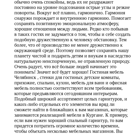
обычно очень спокойны, ведь их не раздражают
постоянно на уровне подсознания острые углы и резкие
повороты. Вокруг всё плавно, гармонично. Гармония
снаружи порождает и внутреннюю гармонию. Помогает
сохранять позитивную эмоциональную атмосферу,
хорошие отношения между людьми. Редко кто побывав
в таких гостях не задумается о том, чтобы и себе создать
подобную дружественную к человеку обстановку. Тем
более, что её производство не менее дружественно к
окружающей среде. Поэтому позволяет сохранять нашу
планету чистой и подарить детям и внукам в наследство
натуральную неиспорченную, не отравленную природу.
Очень радует, что всё больше людей начинает это
понимать! Значит всё будет хорошо! Гостиная мебель
Челябинск , стенки для гостиных детские комнаты,
прихожие, спальни, кухни, мебель для ванн и офисная
мебель полностью соответствуют всем требованиям,
которые предъявляются сегодняшним интерьерам.
Подобный широкий ассортимент целых гарнитуров, и
каких-либо отдельных его элементов вы вряд ли
сможете найти в ближайших к вам магазинах, которые
занимаются реализацией мебели в Кургане. К примеру,
если вам нужен хороший спальный гарнитур, то вам
придется потратить огромное количество времени,
чтобы объехать несколько мебельных магазинов. Вы