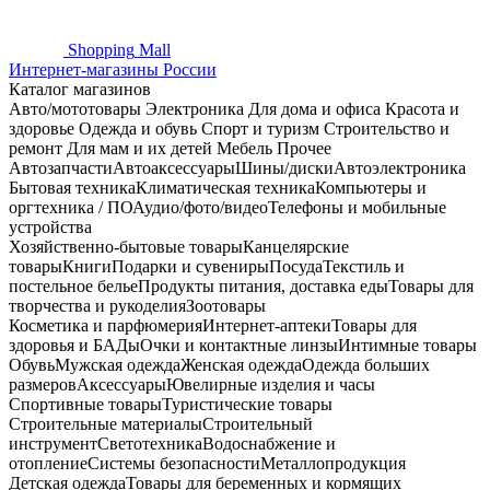
Shopping
Mall
Интернет-магазины России
Каталог магазинов
Авто/мототовары
Электроника
Для дома и офиса
Красота и
здоровье
Одежда и обувь
Спорт и туризм
Строительство и
ремонт
Для мам и их детей
Мебель
Прочее
Автозапчасти
Автоаксессуары
Шины/диски
Автоэлектроника
Бытовая техника
Климатическая техника
Компьютеры и
оргтехника / ПО
Аудио/фото/видео
Телефоны и мобильные
устройства
Хозяйственно-бытовые товары
Канцелярские
товары
Книги
Подарки и сувениры
Посуда
Текстиль и
постельное белье
Продукты питания, доставка еды
Товары для
творчества и рукоделия
Зоотовары
Косметика и парфюмерия
Интернет-аптеки
Товары для
здоровья и БАДы
Очки и контактные линзы
Интимные товары
Обувь
Мужская одежда
Женская одежда
Одежда больших
размеров
Аксессуары
Ювелирные изделия и часы
Спортивные товары
Туристические товары
Строительные материалы
Строительный
инструмент
Светотехника
Водоснабжение и
отопление
Системы безопасности
Металлопродукция
Детская одежда
Товары для беременных и кормящих