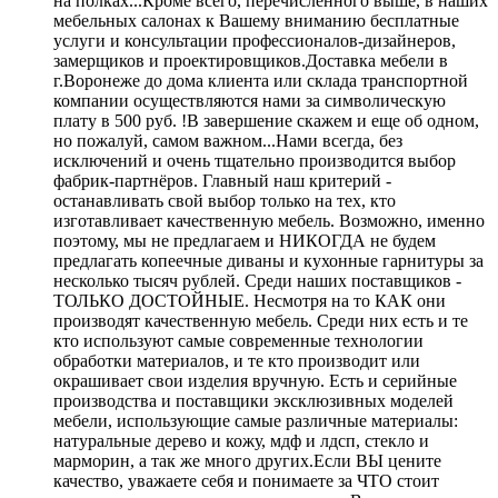
на полках...Кроме всего, перечисленного выше, в наших
мебельных салонах к Вашему вниманию бесплатные
услуги и консультации профессионалов-дизайнеров,
замерщиков и проектировщиков.Доставка мебели в
г.Воронеже до дома клиента или склада транспортной
компании осуществляются нами за символическую
плату в 500 руб. !В завершение скажем и еще об одном,
но пожалуй, самом важном...Нами всегда, без
исключений и очень тщательно производится выбор
фабрик-партнёров. Главный наш критерий -
останавливать свой выбор только на тех, кто
изготавливает качественную мебель. Возможно, именно
поэтому, мы не предлагаем и НИКОГДА не будем
предлагать копеечные диваны и кухонные гарнитуры за
несколько тысяч рублей. Среди наших поставщиков -
ТОЛЬКО ДОСТОЙНЫЕ. Несмотря на то КАК они
производят качественную мебель. Среди них есть и те
кто используют самые современные технологии
обработки материалов, и те кто производит или
окрашивает свои изделия вручную. Есть и серийные
производства и поставщики эксклюзивных моделей
мебели, использующие самые различные материалы:
натуральные дерево и кожу, мдф и лдсп, стекло и
марморин, а так же много других.Если ВЫ цените
качество, уважаете себя и понимаете за ЧТО стоит