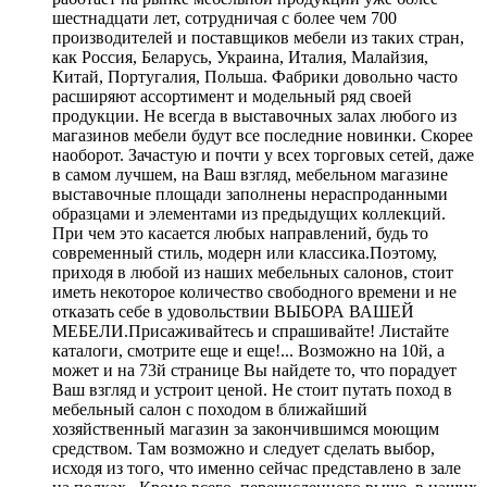
шестнадцати лет, сотрудничая с более чем 700
производителей и поставщиков мебели из таких стран,
как Россия, Беларусь, Украина, Италия, Малайзия,
Китай, Португалия, Польша. Фабрики довольно часто
расширяют ассортимент и модельный ряд своей
продукции. Не всегда в выставочных залах любого из
магазинов мебели будут все последние новинки. Скорее
наоборот. Зачастую и почти у всех торговых сетей, даже
в самом лучшем, на Ваш взгляд, мебельном магазине
выставочные площади заполнены нераспроданными
образцами и элементами из предыдущих коллекций.
При чем это касается любых направлений, будь то
современный стиль, модерн или классика.Поэтому,
приходя в любой из наших мебельных салонов, стоит
иметь некоторое количество свободного времени и не
отказать себе в удовольствии ВЫБОРА ВАШЕЙ
МЕБЕЛИ.Присаживайтесь и спрашивайте! Листайте
каталоги, смотрите еще и еще!... Возможно на 10й, а
может и на 73й странице Вы найдете то, что порадует
Ваш взгляд и устроит ценой. Не стоит путать поход в
мебельный салон с походом в ближайший
хозяйственный магазин за закончившимся моющим
средством. Там возможно и следует сделать выбор,
исходя из того, что именно сейчас представлено в зале